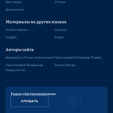
Два града
Статьи
Документы
Материалы на других языках
На български
Српски
English
Polski
Авторы сайта
Вершилло Роман Алексеевич
Протоиерей Божидар Главев
Протоиерей Владимир
Рысин Игорь
Переслегин
Радио «Антимодернизм»
СЛУШАТЬ