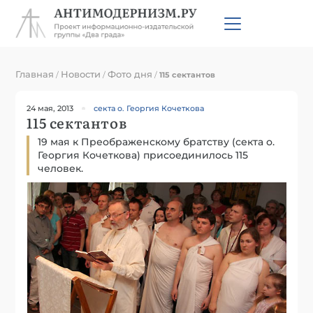
Главная
Новости
Фото дня
/
/
/
115 сектантов
24 мая, 2013
секта о. Георгия Кочеткова
115 сектантов
19 мая к Преображенскому братству (секта о.
Георгия Кочеткова) присоединилось 115
человек.