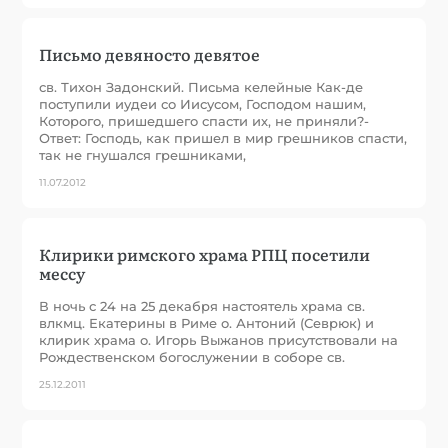
Письмо девяносто девятое
св. Тихон Задонский. Письма келейные Как-де
поступили иудеи со Иисусом, Господом нашим,
Которого, пришедшего спасти их, не приняли?-
Ответ: Господь, как пришел в мир грешников спасти,
так не гнушался грешниками,
11.07.2012
Клирики римского храма РПЦ посетили
мессу
В ночь с 24 на 25 декабря настоятель храма св.
влкмц. Екатерины в Риме о. Антоний (Севрюк) и
клирик храма о. Игорь Выжанов присутствовали на
Рождественском богослужении в соборе св.
25.12.2011