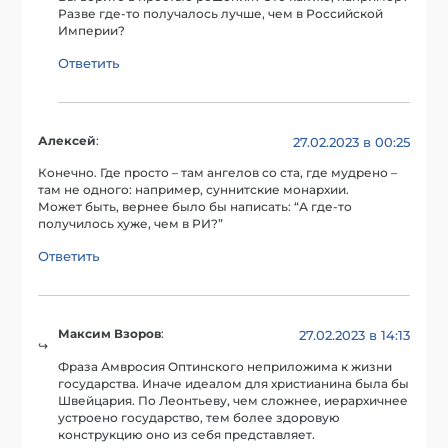
Разве где-то получалось лучше, чем в Российской
Империи?
Ответить
Алексей
:
27.02.2023 в 00:25
Конечно. Где просто – там ангелов со ста, где мудрено –
там не одного: например, суннитские монархии.
Может быть, вернее было бы написать: “А где-то
получилось хуже, чем в РИ?”
Ответить
Максим Взоров
:
27.02.2023 в 14:13
Фраза Амвросия Оптинского неприложима к жизни
государства. Иначе идеалом для христианина была бы
Швейцария. По Леонтьеву, чем сложнее, иерархичнее
устроено государство, тем более здоровую
конструкцию оно из себя представляет.