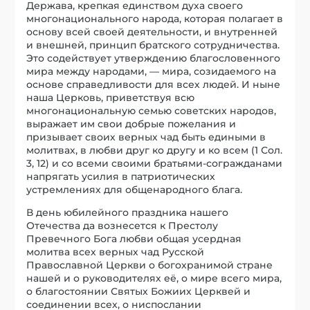
Держава, крепкая единством духа своего
многонационального народа, которая полагает в
основу всей своей деятельности, и внутренней
и внешней, принцип братского сотрудничества.
Это содействует утверждению благословенного
мира между народами, — мира, созидаемого на
основе справедливости для всех людей. И ныне
наша Церковь, приветствуя всю
многонациональную семью советских народов,
выражает им свои добрые пожелания и
призывает своих верных чад быть едиными в
молитвах, в любви друг ко другу и ко всем (1 Сол.
3, 12) и со всеми своими братьями-согражданами
напрягать усилия в патриотических
устремлениях для общенародного блага.
В день юбилейного праздника нашего
Отечества да вознесется к Престолу
Превечного Бога любви общая усердная
молитва всех верных чад Русской
Православной Церкви о богохранимой стране
нашей и о руководителях её, о мире всего мира,
о благостоянии Святых Божиих Церквей и
соединении всех, о ниспослании