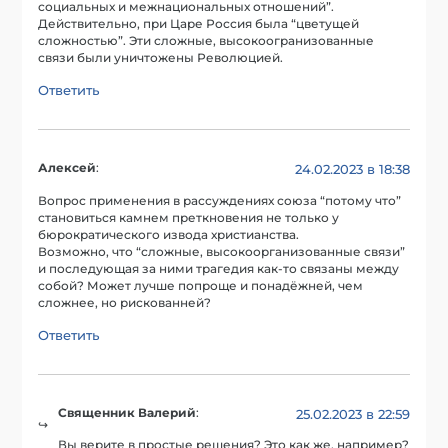
социальных и межнациональных отношений”.
Действительно, при Царе Россия была “цветущей
сложностью”. Эти сложные, высокоогранизованные
связи были уничтожены Революцией.
Ответить
Алексей
:
24.02.2023 в 18:38
Вопрос применения в рассуждениях союза “потому что”
становиться камнем преткновения не только у
бюрократического извода христианства.
Возможно, что “сложные, высокоорганизованные связи”
и последующая за ними трагедия как-то связаны между
собой? Может лучше попроще и понадёжней, чем
сложнее, но рискованней?
Ответить
Священник Валерий
:
25.02.2023 в 22:59
Вы верите в простые решения? Это как же, например?