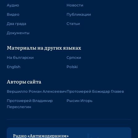
Аудио
Новости
Видео
Публикации
Два града
Статьи
Документы
Материалы на других языках
На български
Српски
English
Polski
Авторы сайта
Вершилло Роман Алексеевич
Протоиерей Божидар Главев
Протоиерей Владимир
Рысин Игорь
Переслегин
Радио «Антимодернизм»