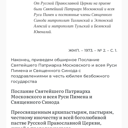
От Русской Православной Церкви на приеме
были Святейший Патриарх Московский и всея
Руси Пимен и постоянные члены Священного
Синода митрополит Таллинский и Эстонский
Алексий и митрополит Тульский и Белевский
Ювеналий.
ЖМП. – 1973. – № 2. – С. 1.
Наконец, приведем обширное Послание
Святейшего Патриарха Московского и всея Руси
Пимена и Священного Синода с
поздравлениями в честь юбилея безбожного
государства
Послание Святейшего Патриарха
Московского и всея Руси Пимена и
Священного Синода
Преосвященным архипастырям, пастырям,
честному иночеству и всей боголюбивой
пастве Русской Православной Церкви,
сущей в пределах нашего