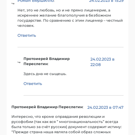
Роман Вершилло
24.02.2023 в 15:29
:
Нет, это не любовь, но и не прямо лицемерие, а
искреннее желание благополучия в безбожном
государстве. По сравнению с этим лицемер – честный
человек.
Ответить
Протоиерей Владимир
24.02.2023 в
Переслегин
:
22:08
Здесь дна не сыщешь.
Ответить
Протоиерей Владимир Переслегин
:
24.02.2023 в 07:47
Интересно, что кроме оправдания революции и
русофобии (так как вся ” многонациональность” всегда
была только за счёт русских) документ содержит истину:
“Прежде страна наша являла собой образ сложных