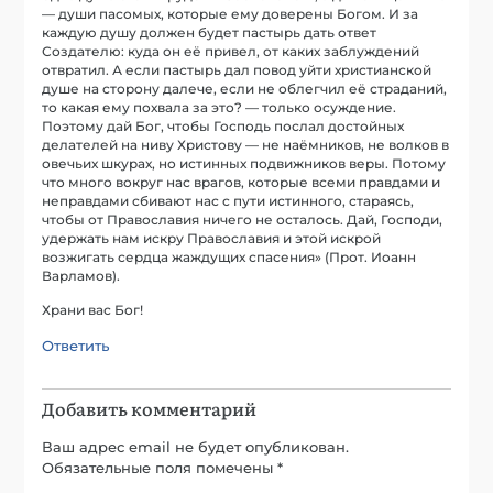
— души пасомых, которые ему доверены Богом. И за
каждую душу должен будет пастырь дать ответ
Создателю: куда он её привел, от каких заблуждений
отвратил. А если пастырь дал повод уйти христианской
душе на сторону далече, если не облегчил её страданий,
то какая ему похвала за это? — только осуждение.
Поэтому дай Бог, чтобы Господь послал достойных
делателей на ниву Христову — не наёмников, не волков в
овечьих шкурах, но истинных подвижников веры. Потому
что много вокруг нас врагов, которые всеми правдами и
неправдами сбивают нас с пути истинного, стараясь,
чтобы от Православия ничего не осталось. Дай, Господи,
удержать нам искру Православия и этой искрой
возжигать сердца жаждущих спасения» (Прот. Иоанн
Варламов).
Храни вас Бог!
Ответить
Добавить комментарий
Ваш адрес email не будет опубликован.
Обязательные поля помечены
*