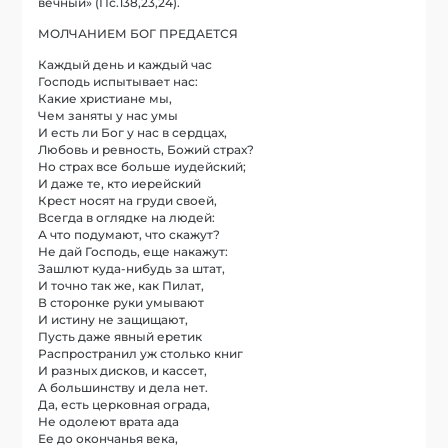
вечный» (Пс.138,23,24).
МОЛЧАНИЕМ БОГ ПРЕДАЕТСЯ
Каждый день и каждый час
Господь испытывает нас:
Какие христиане мы,
Чем заняты у нас умы
И есть ли Бог у нас в сердцах,
Любовь и ревность, Божий страх?
Но страх все больше иудейский;
И даже те, кто иерейский
Крест носят на груди своей,
Всегда в оглядке на людей:
А что подумают, что скажут?
Не дай Господь, еще накажут:
Зашлют куда-нибудь за штат,
И точно так же, как Пилат,
В сторонке руки умывают
И истину не защищают,
Пусть даже явный еретик
Распространил уж столько книг
И разных дисков, и кассет,
А большинству и дела нет.
Да, есть церковная ограда,
Не одолеют врата ада
Ее до окончанья века,