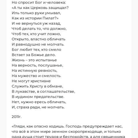
Но спросит Бог и человека:
«А ты как Церковь защищал?
Иль только руки умывал,
Как из истории Пилат?»
И не вернуться уж назад,
Чтоб делать то, что должно,
Чтоб тех, кто учит ложно,
Открыто, властно обличать
И равнодушно не молчать.
Бог любит тех, кто смело
Встает за Божье дело.
Жизнь – это испытанье
На верность, послушанье,
На истинную ревность,
На мужество и смелость.
Не могут христиане
Служить Христу в обмане,
В лукавстве, в соглашательстве,
В иудином предательстве.
Нет, нужно ересь обличать,
И, страха ради, не молчать.
2011г.
«Гляди, как опасно ходишь. Господь предупреждает нас,
что всё в этом мире земном скоропреходяще, и только
одна душа стоит трудов и беспокойств, а для священника