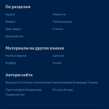
По разделам
Аудио
Новости
Видео
Публикации
Два града
Статьи
Документы
Материалы на других языках
На български
Српски
English
Polski
Авторы сайта
Вершилло Роман Алексеевич
Протоиерей Божидар Главев
Протоиерей Владимир
Рысин Игорь
Переслегин