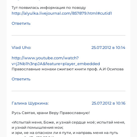
Тут появилась информация по поводу
http://alyulka.livejournal.com/857879.html#cutid1
Ответить
Vlad Uho
25.07.2012 в 10:14
:
http://www.youtube.com/watch?
v=jJNb1h3npJA&feature=player_embedded
Православные монахи сжигают книги проф. А.И Осипова
Ответить
Галина Шуркина
25.07.2012 в 10:16
:
Русь Святая, храни Веру Православную!
«Испытай меня, Боже, и узнай сердце моё; испытай меня,
и узнай помышления мои;
и зри, не на опасном ли я пути, и направь меня на путь