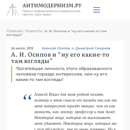
Главная
Новости
/
/
А. И. Осипов и “ну его какие-то там
взгляды”
24 июля, 2012
Алексей Осипов
,
о. Димитрий Смирнов
А. И. Осипов и “ну его какие-то
там взгляды”
"Богатейшая личность этого образованного
человека гораздо интереснее, чем ну его
какие-то там взгляды".
Алексей Ильич для меня родной человек,
поэтому в этом смысле его взгляды они как-то
меня интересуют гораздо меньше, чем он как
личность, как лектор, профессор и так далее.
Некоторые вещи, которые он высказывает,
меня удивляют. Некоторые вещи, которые мы
с ним обсуждали, мне не очень понятны. Но в