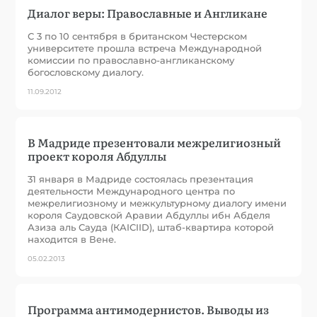
Диалог веры: Православные и Англикане
С 3 по 10 сентября в британском Честерском
университете прошла встреча Международной
комиссии по православно-англиканскому
богословскому диалогу.
11.09.2012
В Мадриде презентовали межрелигиозный
проект короля Абдуллы
31 января в Мадриде состоялась презентация
деятельности Международного центра по
межрелигиозному и межкультурному диалогу имени
короля Саудовской Аравии Абдуллы ибн Абделя
Азиза аль Сауда (КАIСIID), штаб-квартира которой
находится в Вене.
05.02.2013
Программа антимодернистов. Выводы из