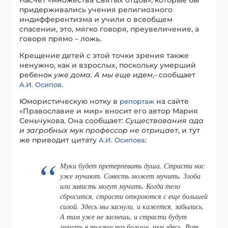
придерживались учения религиозного
индифферентизма и учили о всеобщем
спасении, это, мягко говоря, преувеличение, а
говоря прямо – ложь.
Крещение детей с этой точки зрения также
ненужно, как и взрослых, поскольку умерший
ребенок
уже дома. А мы еще идем
,- сообщает
.
А.И. Осипов
Юмористическую нотку в
на сайте
репортаж
«Православие и мир» вносит его автор Мария
Сеньчукова. Она сообщает:
Существования ада
и загробных мук профессор не отрицает
, и тут
же приводит цитату
:
А.И. Осипова
Муки будет претерпевать душа. Страсти нас
уже мучают. Совесть может мучить. Злоба
или зависть могут мучить. Когда тело
сбросится, страсти откроются с еще большей
силой. Здесь мы заснули, и кажется, забылись.
А там уже не заснешь, и страсти будут
мучить в тысячу раз больше, чем здесь. Вот,