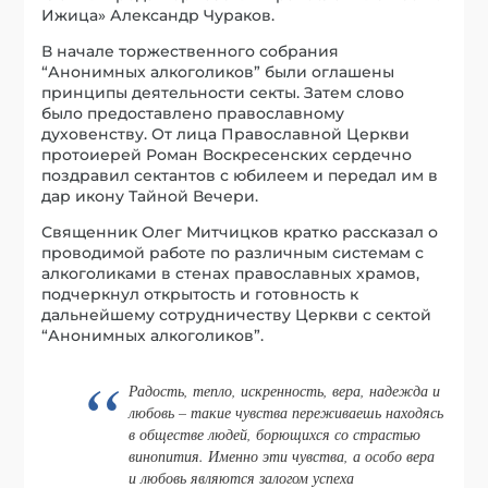
Ижица» Александр Чураков.
В начале торжественного собрания
“Анонимных алкоголиков” были оглашены
принципы деятельности секты. Затем слово
было предоставлено православному
духовенству. От лица Православной Церкви
протоиерей Роман Воскресенских сердечно
поздравил сектантов с юбилеем и передал им в
дар икону Тайной Вечери.
Священник Олег Митчицков кратко рассказал о
проводимой работе по различным системам с
алкоголиками в стенах православных храмов,
подчеркнул открытость и готовность к
дальнейшему сотрудничеству Церкви с сектой
“Анонимных алкоголиков”.
Радость, тепло, искренность, вера, надежда и
любовь – такие чувства переживаешь находясь
в обществе людей, борющихся со страстью
винопития. Именно эти чувства, а особо вера
и любовь являются залогом успеха