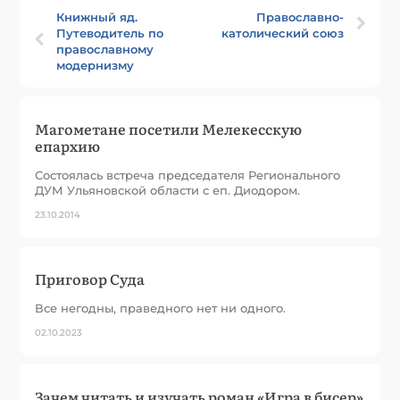
Книжный яд.
Православно-
Путеводитель по
католический союз
православному
модернизму
Магометане посетили Мелекесскую
епархию
Состоялась встреча председателя Регионального
ДУМ Ульяновской области с еп. Диодором.
23.10.2014
Приговор Суда
Все негодны, праведного нет ни одного.
02.10.2023
Зачем читать и изучать роман «Игра в бисер»