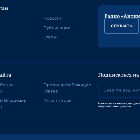
лам
Радио «Анти
Новости
СЛУШАТЬ
Публикации
Статьи
айта
Подписаться на
 Роман
Протоиерей Божидар
ч
Главев
ей Владимир
Рысин Игорь
Нажимая на кнопку, вы дает
н
персональных данных