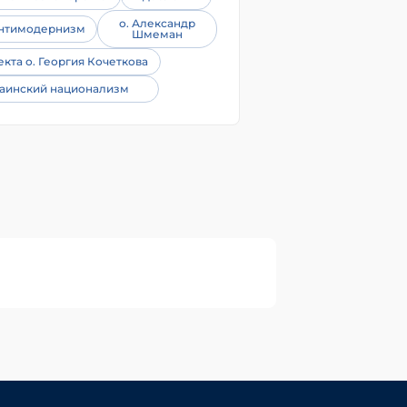
о. Александр
нтимодернизм
Шмеман
екта о. Георгия Кочеткова
аинский национализм