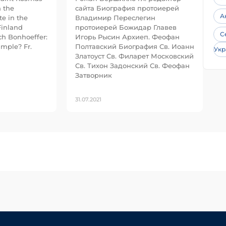
n the
сайта Биография протоиерей
А
e in the
Владимир Переслегин
Finland
протоиерей Божидар Главев
С
ch Bonhoeffer:
Игорь Рысин Архиеп. Феофан
ample? Fr.
Полтавский Биография Св. Иоанн
Укр
Златоуст Св. Филарет Московский
Св. Тихон Задонский Св. Феофан
Затворник
31.07.2021