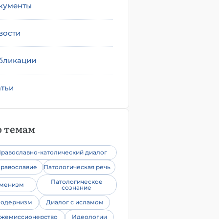
кументы
вости
бликации
атьи
 темам
равославно-католический диалог
равославие
Патологическая речь
Патологическое
уменизм
сознание
одернизм
Диалог с исламом
жемиссионерство
Идеологии