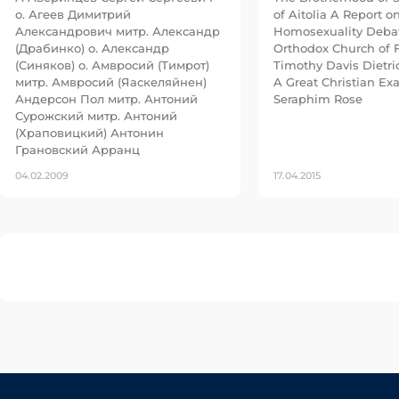
о. Агеев Димитрий
of Aitolia A Report o
Александрович митр. Александр
Homosexuality Debat
(Драбинко) о. Александр
Orthodox Church of 
(Синяков) о. Амвросий (Тимрот)
Timothy Davis Dietri
митр. Амвросий (Яаскеляйнен)
A Great Christian Ex
Андерсон Пол митр. Антоний
Seraphim Rose
Сурожский митр. Антоний
(Храповицкий) Антонин
Грановский Арранц
04.02.2009
17.04.2015