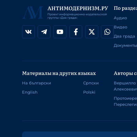
По разде
Аудио
Видео
Два града
Документы
Материалы на других языках
Авторы с
На български
Српски
Вершилло
Алексееви
English
Polski
Протоиер
Переслеги