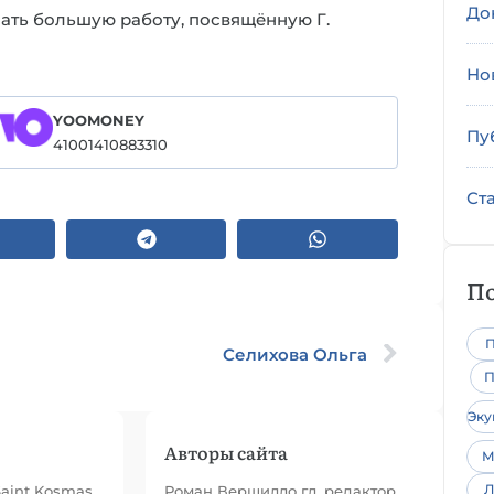
До
сать большую работу, посвящённую Г.
Но
YOOMONEY
Пу
41001410883310
Ст
По
П
Селихова Ольга
П
Эк
Авторы сайта
М
Л
Saint Kosmas
Роман Вершилло гл. редактор