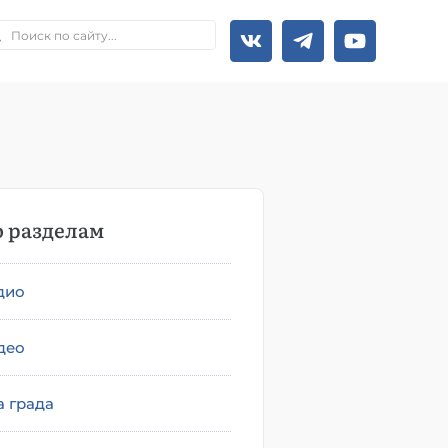
 разделам
дио
део
а града