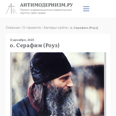
Главная
О проекте
Авторы сайта
/
/
/
о. Серафим (Роуз)
12 декабря, 2023
о. Серафим (Роуз)