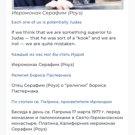
Иеромонах Серафим (Роуз).
Each one of us is potentially Judas
If we think that we are something superior to
Judas — that he was sort of a “kook” and we are
not — we are quite mistaken.
Каждый из нас мог бы стать Иудой
Иеромонах Серафим (Роуз)
Религия Бориса Пастернака
Отец Серафим (Роуз) о “религии” Бориса
Пастернака.
По стопам св. Патрика, просветителя Ирландии
Беседа в день св. Патрика 17 марта 1977 г. перед
монахами и паломниками в Свято-Германовском
монастыре, Платина, Калифорния иеромонах
Серафим (Роуз)