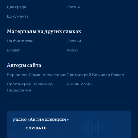
Два града
Статьи
Документы
Материалы на других языках
На български
Српски
English
Polski
Авторы сайта
Вершилло Роман Алексеевич
Протоиерей Божидар Главев
Протоиерей Владимир
Рысин Игорь
Переслегин
Радио «Антимодернизм»
СЛУШАТЬ