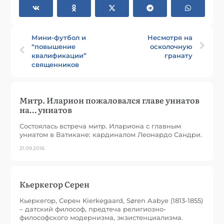
Мини-футбол и
Несмотря на
“повышение
осколочную
квалификации”
гранату
священников
Митр. Иларион пожаловался главе униатов
на… униатов
Состоялась встреча митр. Илариона с главным
униатом в Ватикане: кардиналом Леонардо Сандри.
21.09.2016
Кьеркегор Серен
Кьеркегор, Серен Kierkegaard, Søren Aabye (1813-1855)
– датский философ, предтеча религиозно-
философского модернизма, экзистенциализма.