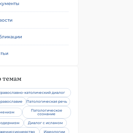
кументы
вости
бликации
атьи
 темам
равославно-католический диалог
равославие
Патологическая речь
Патологическое
уменизм
сознание
одернизм
Диалог с исламом
жемиссионерство
Идеологии