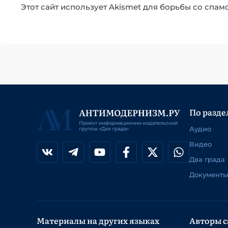
Этот сайт использует Akismet для борьбы со спам
По разде
Аудио
Видео
Два града
Документы
Материалы на других языках
Авторы с