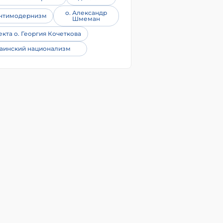
о. Александр
нтимодернизм
Шмеман
екта о. Георгия Кочеткова
аинский национализм