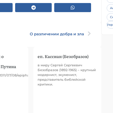
А
С
Укр
О различении добра и зла
 о
еп. Кассиан (Безобразов)
в миру Сергей Сергеевич
 Путина
Безобразов (1892-1965) – крупный
модернист, экуменист,
/2011/07/08/epiphany/
представитель библейской
критики.