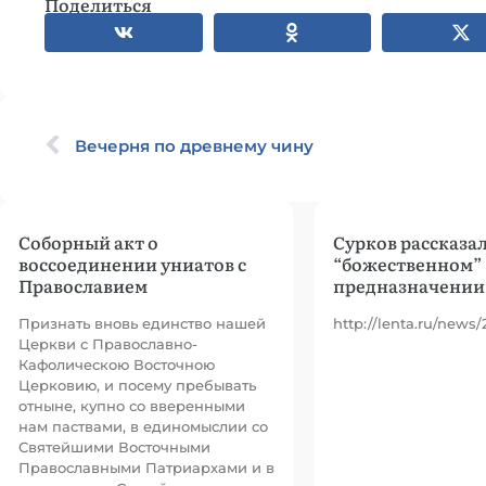
Поделиться
Вечерня по древнему чину
Соборный акт о
Сурков рассказал
воссоединении униатов с
“божественном”
Православием
предназначении
Признать вновь единство нашей
http://lenta.ru/news
Церкви с Православно-
Кафолическою Восточною
Церковию, и посему пребывать
отныне, купно со вверенными
нам паствами, в единомыслии со
Святейшими Восточными
Православными Патриархами и в