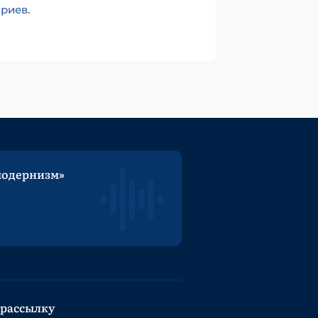
ариев
.
модернизм»
 рассылку