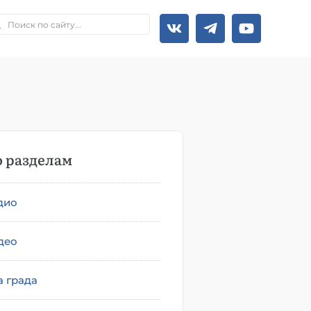
 разделам
дио
део
а града