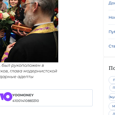
До
Но
Пу
Ст
а, был рукоположен в
По
тков, глава модернистской
годарные адепты
П
П
YOOMONEY
Эк
41001410883310
М
Л