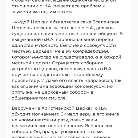
отношении о.Н.А. решает все проблемы
экуменизма одним махом.
Чуждой Церкви объявляется сама Вселенская
Церковь, поскольку, согласно о.Н.А., должны
существовать лишь местные церкви-общины. В
выдуманной о.Н.А. первоначальной церкви
единство и полнота была не в совокупности
местных церквей, не в их конфедерации,
которой никогда не существовало, а в каждой
местной церкви
. Отрицается соборное
устройство Церкви, поскольку власть о.Н.А.
вручается предстоятелю – старейшему
пресвитеру. И даже его власть неправовая, так
как ограничена всеобщим консенсусом, но
опять же, не церковным собором в
общепринятом смысле.
Вероучение Христианской Церкви о.Н.А.
обходит молчанием: Символ веры в его книге
не упоминается ни разу, равно как и
догматические постановления Вселенских
соборов. Он, правда, упоминает, что мы
исповедуем веру в апостольскую Церковь.