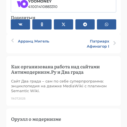
YOOMONEY
41001410883310
Поделиться
Арранц Мигель
Патриарх
Афинагор I
Как организована работа над сайтами
Антимодернизм.Ру и Два града
Сайт Два града – сам по себе суперпрограмма:
энциклопедия на движке MediaWiki с плагином
Semantic Wiki.
19.07.2025
Оруэлл о модернизме