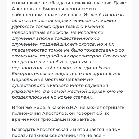
и они также не обладали никакой властью. Даже
Апостолы не были священниками в
собственном значении слова:
Из всей гипотезы
об апостолах, как первых епископах, можно
удержать только один тезис, а именно:
новозаветные епископы не исполняли
служения вполне тождественного со
служением позднейших епископов, но и их
пресвитерство также не было тождественно со
служением позднейших пресвитеров. Служение
предстоятельства было единым в
первоначальной церкви, как едино было
Евхаристическое собрание и как едина была
Церковь. Вне местных церквей не
существовало никакого иного служения
управления, а в самой местной церкви оно не
разделялось ни на какие степени
.
В той же мере, в какой о.Н.А. не может отрицать
полномочия Апостолов, он говорит об их
временном преходящем характере.
Благодать Апостольская им отрицается на том
поразительном основании, что не все –