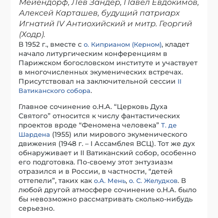
Мейендорф, Лев Зандер, Павел Евдокимов,
Алексей Карташев, будущий патриарх
Игнатий IV Антиохийский и митр. Георгий
(Ходр).
В 1952 г., вместе с
, кладет
о. Киприаном (Керном)
начало литургическим конференциям в
Парижском богословском институте и участвует
в многочисленных экуменических встречах.
Присутствовал на заключительной сессии
II
.
Ватиканского собора
Главное сочинение о.Н.А. “Церковь Духа
Святого” относится к числу фантастических
проектов вроде “Феномена человека”
Т. де
(1955) или мирового экуменического
Шардена
движения (1948 г. – I Ассамблея ВСЦ). Тот же дух
обнаруживает и II Ватиканский собор, особенно
его подготовка. По-своему этот энтузиазм
отразился и в России, в частности, “детей
оттепели”, таких как
,
. В
о.А. Мень
о. С. Желудков
любой другой атмосфере сочинение о.Н.А. было
бы невозможно рассматривать сколько-нибудь
серьезно.