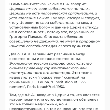
В имманентистском ключе о.Н.А. говорит:
Церковь имеет свои собственные начала…
Церковь не есть человеческая организация, а
установление Божие
. Так ведь отсюда и следует,
что у Церкви не
свои собственные
начала, а
установленные Богом и данные Церкви отнюдь
не в собственность, потому что, по учению, св.
Григория Паламы,
благодать обожения
совершенно неудержима, не имея в природном
никакой способности для своего принятия
.
Для о.Н.А. в Церкви нет различия между
естественным и сверхъестественным:
Экклезиологическая природа апостольства
снимает дилемму харизматического или
институционного его характера
. Этот тезис
издевательски “подкреплен” ссылкой на
сочинение J. L. Leuba, “L’institution et l’?v?
nement”
,
Paris-Neuch?tel, 1950.
Там, где о.Н.А. находит в Церкви то, что является
историческим или естественным, он объявляет
это не только недолжным, но и
несуществующим, на том основании, что это не