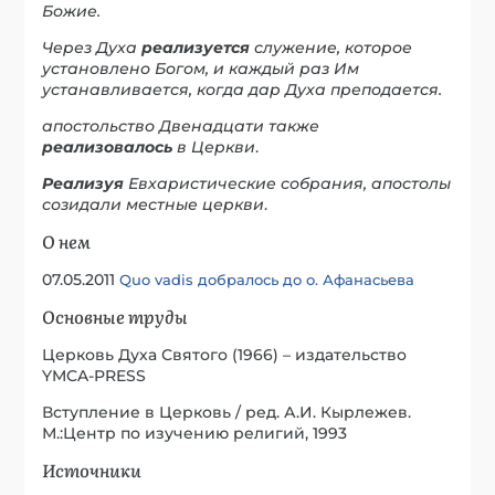
Божие.
Через Духа
реализуется
служение, которое
установлено Богом, и каждый раз Им
устанавливается, когда дар Духа преподается.
апостольство Двенадцати также
реализовалось
в Церкви
.
Реализуя
Евхаристические собрания, апостолы
созидали местные церкви
.
О нем
07.05.2011
Quo vadis добралось до о. Афанасьева
Основные труды
Церковь Духа Святого (1966) – издательство
YMCA-PRESS
Вступление в Церковь / ред. А.И. Кырлежев.
М.:Центр по изучению религий, 1993
Источники