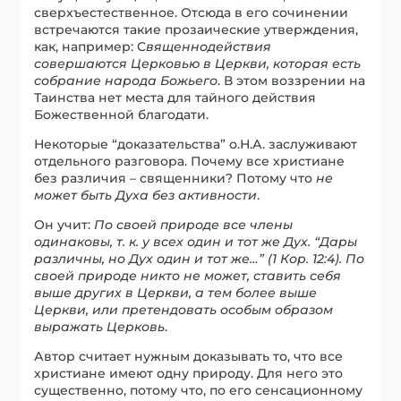
сверхъестественное. Отсюда в его сочинении
встречаются такие прозаические утверждения,
как, например: С
вященнодействия
совершаются Церковью в Церкви, которая есть
собрание народа Божьего
. В этом воззрении на
Таинства нет места для тайного действия
Божественной благодати.
Некоторые “доказательства” о.Н.А. заслуживают
отдельного разговора. Почему все христиане
без различия – священники? Потому что
не
может быть Духа без активности
.
Он учит:
По своей природе все члены
одинаковы, т. к. у всех один и тот же Дух. “Дары
различны, но Дух один и тот же…” (1 Кор. 12:4). По
своей природе никто не может, ставить себя
выше других в Церкви, а тем более выше
Церкви, или претендовать особым образом
выражать Церковь
.
Автор считает нужным доказывать то, что все
христиане имеют одну природу. Для него это
существенно, потому что, по его сенсационному