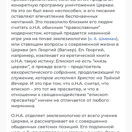
конкретную программу уничтожения Церкви.
На это он был явно неспособен, и его писания
оставляют впечатление беспочвенных
мечтаний. Это позволило близким его людям
считать о.Н.А. обычным “православным”
модернистом, который предается невинной
игре ума на почве экклезиологии (
),
о. А. Шмеман
или ставящим вопросы о современной жизни в
Церкви (еп. Георгий (Вагнер). Еп. Георгий,
например, извлекает из еретической книги
о.Н.А. такую истину:
Епископ не есть “князь
церкви”, а прежде всего – предстоятель
евхаристического собрания, продолжающий то
служение, которое исполнял Христос на Тайной
Вечере
. И это при том, что о.Н.А. считал, что
епископ – это тот же пресвитер, и что в
отношении к священнодействию “епископ-
пресвитер” ничем не отличается от любого
мирянина.
О.Н.А. отделяет экклезиологию от всего учения
Церкви, и рассматривает ее с совершенно
обыденных светских позиций. Его подлинной