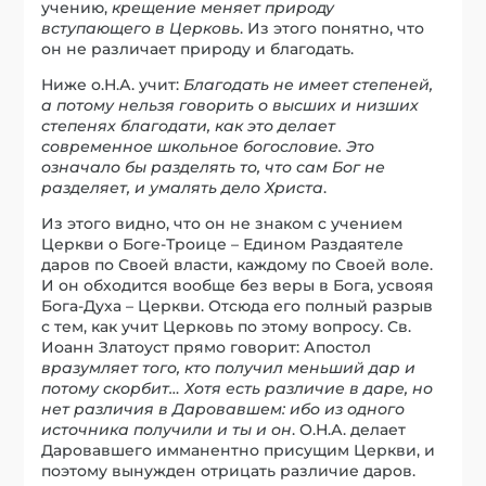
учению,
крещение меняет природу
вступающего в Церковь
. Из этого понятно, что
он не различает природу и благодать.
Ниже о.Н.А. учит:
Благодать не имеет степеней,
а потому нельзя говорить о высших и низших
степенях благодати, как это делает
современное школьное богословие. Это
означало бы разделять то, что сам Бог не
разделяет, и умалять дело Христа
.
Из этого видно, что он не знаком с учением
Церкви о Боге-Троице – Едином Раздаятеле
даров по Своей власти, каждому по Своей воле.
И он обходится вообще без веры в Бога, усвояя
Бога-Духа – Церкви. Отсюда его полный разрыв
с тем, как учит Церковь по этому вопросу. Св.
Иоанн Златоуст прямо говорит: Апостол
вразумляет того, кто получил меньший дар и
потому скорбит… Хотя есть различие в даре, но
нет различия в Даровавшем: ибо из одного
источника получили и ты и он
. О.Н.А. делает
Даровавшего имманентно присущим Церкви, и
поэтому вынужден отрицать различие даров.