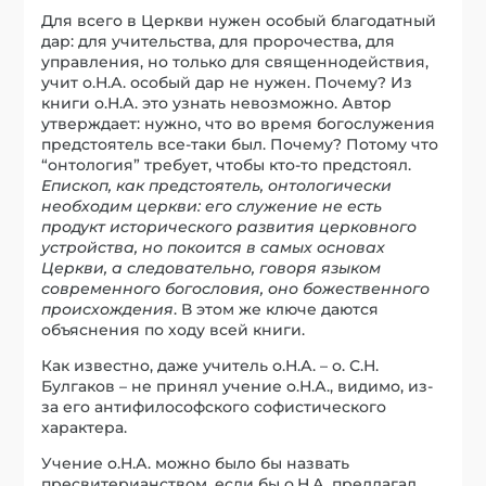
Для всего в Церкви нужен особый благодатный
дар: для учительства, для пророчества, для
управления, но только для священнодействия,
учит о.Н.А. особый дар не нужен. Почему? Из
книги о.Н.А. это узнать невозможно. Автор
утверждает: нужно, что во время богослужения
предстоятель все-таки был. Почему? Потому что
“онтология” требует, чтобы кто-то предстоял.
Епископ, как предстоятель, онтологически
необходим церкви: его служение не есть
продукт исторического развития церковного
устройства, но покоится в самых основах
Церкви, а следовательно, говоря языком
современного богословия, оно божественного
происхождения
. В этом же ключе даются
объяснения по ходу всей книги.
Как известно, даже учитель о.Н.А. – о. С.Н.
Булгаков – не принял учение о.Н.А., видимо, из-
за его антифилософского софистического
характера.
Учение о.Н.А. можно было бы назвать
пресвитерианством, если бы о.Н.А. предлагал