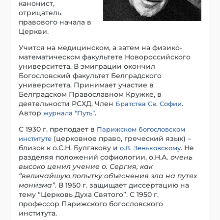
канонист,
отрицатель
правового начала в
Церкви.
Учится на медицинском, а затем на физико-
математическом факультете Новороссийского
университета. В эмиграции окончил
Богословский факультет Белградского
университета. Принимает участие в
Белградском Православном Кружке, в
деятельности РСХД. Член
.
Братства Св. Софии
Автор
.
журнала “Путь”
С 1930 г. преподает в
Парижском богословском
(церковное право, греческий язык) –
институте
близок к о.С.Н. Булгакову и
. Не
о.В. Зеньковскому
разделяя положений софиологии, о.Н.А.
очень
высоко ценил учение о. Сергия, как
“величайшую попытку объяснения зла на путях
монизма”
. В 1950 г. защищает диссертацию на
тему “Церковь Духа Святого”. С 1950 г.
профессор Парижского богословского
института.