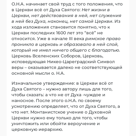
О.Н.А. начинает свой труд с того положения, что
в Церкви всё от Духа Святого:
Нет жизни в
Церкви, нет действования в ней, нет служения
в ней без Духа, наконец, нет самой Церкви
. Из
хода изложения становится понятно, что к
Церкви последних 1600 лет это “всё” не
относится. Уже в начале III века
римское право
проникло в церковь и образовало в ней слой,
который не имел ничего общего с благодатью
.
Церковь Вселенских Соборов, Церковь,
исповедующая Никео-Цареградский Символ
веры – оказывается далеко не соответствующей
основной мысли о. Н.А.
Изначальное утверждение: в Церкви всё от
Духа Святого – нужно автору лишь для того,
чтобы сказать: а что не от Духа -чуждое и
наносное. После этого о.Н.А. по своему
усмотрению определяет, что от Духа Святого, а
что нет. Монтанистское учение о Духовной
Церкви нужно ему только для того, чтобы
уничтожить или обойти вероучение и
церковную иерархию.