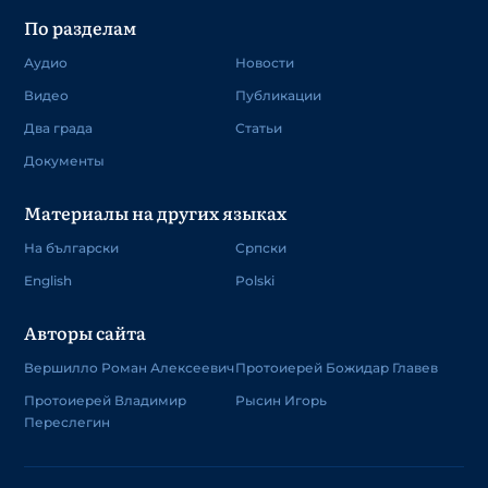
По разделам
Аудио
Новости
Видео
Публикации
Два града
Статьи
Документы
Материалы на других языках
На български
Српски
English
Polski
Авторы сайта
Вершилло Роман Алексеевич
Протоиерей Божидар Главев
Протоиерей Владимир
Рысин Игорь
Переслегин