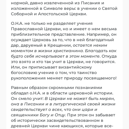
нормой, давно извлеченной из Писания и
изложенной в Символе веры: в учении о Святой
Соборной и Апостольской Церкви.
О.Н.А. не только не разделяет учения
Православной Церкви, но и имеет о нем весьма
приблизительное представление. Например, он
осуждает Церковь за то, что в ней благодатный
дар, даруемый в Крещении,
остается неким
моментом в жизни христианина. Благодать как
будто себя исчерпывает в этом моменте
. Откуда
это взято и кто так учит в Церкви, не говорится.
Или, он приписывает византийскому
богословию учение о том, что таинство
рукоположения меняет природу посвящаемого!
Равным образом скромными познаниями
обладал о.Н.А. и в области церковной истории.
Он смело учит:
В Церкви не может быть мирян,
она в Писании и в литургической своей жизни
свидетельствует о всех, что они цари и
священники Богу и Отцу
. При этом он забывает
об исторически засвидетельствованном в
древней Церкви чине кающихся, которые все-