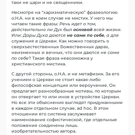
таки не цари и не священники.
Несмотря на “харизматическую” фразеологию
о.Н.А. ни в коем случае не мистик. У него мы
читаем такие фразы:
Речь идет о том,
действительно ли Дух был
основой
всей жизни
.
Или:
Дары Духа даются
не сами по себе
, а для
служения в Церкви
. Как можно говорить о
сверхъестественных Божественных дарах,
неизменных и вечных, что они даются
не сами
по себе
? Такая фраза невозможна у
христианского мистика.
С другой стороны, о.Н.А. и не метафизик. За его
учением о Церкви не стоит какая-либо
философская концепция или вероучение. Он
предлагает разнообразные мотивы, по которым
он отвергает то или иное в устройстве Церкви.
Но все эти объяснения выглядят придуманными
в каждом отдельном случае, ad hoc. В этом
отношении его система заслуживает
наименования софистической, где отдельные
положения соединены лишь
изобретательностью автора.