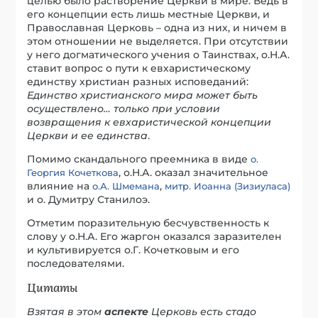
целью было растворение Церкви в мире. Ведь в
его концепции есть лишь местные Церкви, и
Православная Церковь – одна из них, и ничем в
этом отношении не выделяется. При отсутствии
у него догматического учения о Таинствах, о.Н.А.
ставит вопрос о пути к евхаристическому
единству христиан разных исповеданий:
Единство христианского мира может быть
осуществлено… только при условии
возвращения к евхаристической концепции
Церкви и ее единства
.
Помимо скандального преемника в виде
о.
, о.Н.А. оказал значительное
Георгия Кочеткова
влияние на
,
о.А. Шмемана
митр. Иоанна (Зизиуласа)
и о. Думитру Станилоэ.
Отметим поразительную бесчувственность к
слову у о.Н.А. Его жаргон оказался заразителен
и культивируется о.Г. Кочетковым и его
последователями.
Цитаты
Взятая в этом
аспекте
Церковь есть стадо