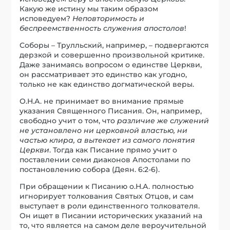
Какую же истину мы таким образом
исповедуем?
Неповторимость и
беспреемственность служения апостолов
!
Соборы – Трулльский, например, – подвергаются
дерзкой и совершенно произвольной критике.
Даже занимаясь вопросом о единстве Церкви,
он рассматривает это единство как угодно,
только не как единство догматической веры.
О.Н.А. не принимает во внимание прямые
указания Священного Писания. Он, например,
свободно учит о том, что
различие же служений
не установлено ни церковной властью, ни
частью клира, а вытекает из самого понятия
Церкви
. Тогда как Писание прямо учит о
поставлении семи диаконов Апостолами по
постановлению собора (Деян. 6:2-6).
При обращении к Писанию о.Н.А. полностью
игнорирует толкования Святых Отцов, и сам
выступает в роли единственного толкователя.
Он ищет в Писании исторических указаний на
то, что является на самом деле вероучительной