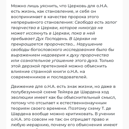
Можно лишь уяснить, что Церковь для о.Н.А.
есть жизнь, как становление, и себя он
воспринимает в качестве пророка этого
непрерывного становления:
Свобода есть залог
творчества в Церкви, которое никогда не
может иссякнуть в Церкви, пока в ней
пребывает Дух Господень. В Церкви не
прекращается пророчество… Нарушение
свободы богословского исследования было бы
выражением недоверия к духу пророчества
или сознательное угашение этого духа
. Только
этой дерзкой претензией можно объяснить
влияние странной книги о.Н.А. на
современников и последователей.
Движение для о.Н.А. есть знак жизни, но даже в
полубезумной схеме Тейяра де Шардена ход
эволюции имеет как бы объяснительный смысл,
потому что отсылает к естественнонаучным
теориям своего времени. Поэтому схему Т. де
Шардена вообще можно критиковать. В учении
о.Н.А. это совсем не так: он отрицает право и
любую иерархию, почему его объяснения имеют