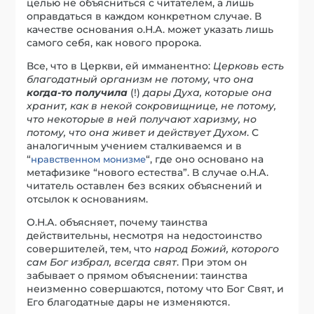
целью не объясниться с читателем, а лишь
оправдаться в каждом конкретном случае. В
качестве основания о.Н.А. может указать лишь
самого себя, как нового пророка.
Все, что в Церкви, ей имманентно:
Церковь есть
благодатный организм не потому, что она
когда-то получила
(!)
дары Духа, которые она
хранит, как в некой сокровищнице, не потому,
что некоторые в ней получают харизму, но
потому, что она живет и действует Духом
. С
аналогичным учением сталкиваемся и в
“
“, где оно основано на
нравственном монизме
метафизике “нового естества”. В случае о.Н.А.
читатель оставлен без всяких объяснений и
отсылок к основаниям.
О.Н.А. объясняет, почему таинства
действительны, несмотря на недостоинство
совершителей, тем, что
народ Божий, которого
сам Бог избрал, всегда свят
. При этом он
забывает о прямом объяснении: таинства
неизменно совершаются, потому что Бог Свят, и
Его благодатные дары не изменяются.