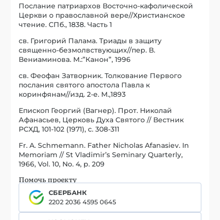
Послание патриархов Восточно-кафолической
Церкви о православной вере//Христианское
чтение. СПб., 1838. Часть 1
св. Григорий Палама. Триады в защиту
священно-безмолвствующих//пер. В.
Вениаминова. М.:”Канон”, 1996
св. Феофан Затворник. Толкование Первого
послания святого апостола Павла к
коринфянам//изд. 2-е. М.,1893
Епископ Георгий (Вагнер). Прот. Николай
Афанасьев, Церковь Духа Святого // Вестник
РСХД, 101-102 (1971), с. 308-311
Fr. A. Schmemann. Father Nicholas Afanasiev. In
Memoriam // St Vladimir’s Seminary Quarterly,
1966, Vol. 10, No. 4, p. 209
Помочь проекту
СБЕРБАНК
2202 2036 4595 0645