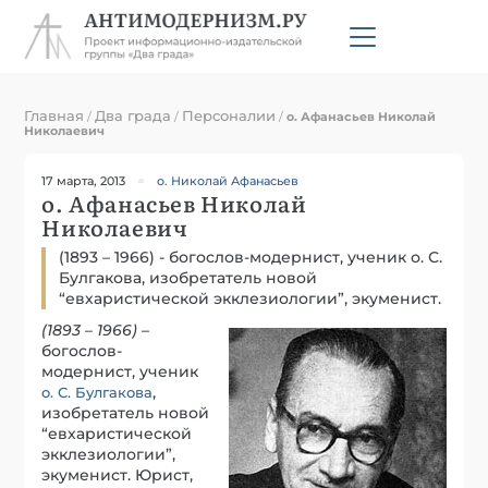
Главная
Два града
Персоналии
/
/
/
о. Афанасьев Николай
Николаевич
17 марта, 2013
о. Николай Афанасьев
о. Афанасьев Николай
Николаевич
(1893 – 1966) - богослов-модернист, ученик о. С.
Булгакова, изобретатель новой
“евхаристической экклезиологии”, экуменист.
(1893 – 1966)
–
богослов-
модернист, ученик
,
о. С. Булгакова
изобретатель новой
“евхаристической
экклезиологии”,
экуменист. Юрист,