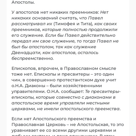
Апостолы.
У апостолов нет никаких преемников:
Нет
никаких оснований считать, что Павел
рассматривал их
(Тимофея и Тита)
, как своих
преемников, которые полностью продолжили
его служение. Если бы Павел действительно
передал им свое служение, то тогда Павел не
был бы апостолом, так как служение
Двенадцати, как апостолов, осталось
беспреемственно.
Епископов, впрочем, в Православном смысле
тоже нет. Епископы и пресвитеры – это один
чин, в совершенно протестантском духе учит
о.Н.А. Диаконы – были хозяйственными
управителями. О.Н.А. сообщает:
Те пресвитеры-
епископы, которые совместно с диаконами в
апостольское время управляли местными
церквами, не имели апостольского преемства
.
Если нет Апостольского преемства и
Православная Церковь – не Апостольская, то это
уравнивает ее со всеми другими церквями и
любыми сектами, и даже одиночками. В этом