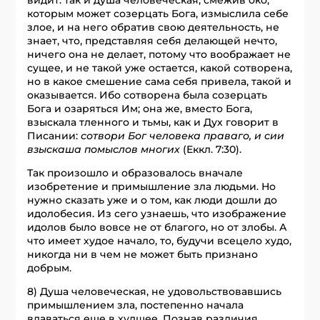
которым может созерцать Бога, измыслила себе
злое, и на него обратив свою деятельность, не
знает, что, представляя себя делающей нечто,
ничего она не делает, потому что воображает не
сущее, и не такой уже остается, какой сотворена,
но в какое смешение сама себя привела, такой и
оказывается. Ибо сотворена была созерцать
Бога и озаряться Им; она же, вместо Бога,
взыскала тленного и тьмы, как и Дух говорит в
Писании:
сотвори Бог человека праваго, и сии
взыскаша помыслов многих
(Еккл. 7:30).
Так произошло и образовалось вначале
изобретение и примышление зла людьми. Но
нужно сказать уже и о том, как люди дошли до
идолобесия. Из сего узнаешь, что изображение
идолов было вовсе не от благого, но от злобы. А
что имеет худое начало, то, будучи всецело худо,
никогда ни в чем не может быть признано
добрым.
8) Душа человеческая, не удовольствовавшись
примышлением зла, постепенно начала
вдаваться еще в худшее. Познав различия