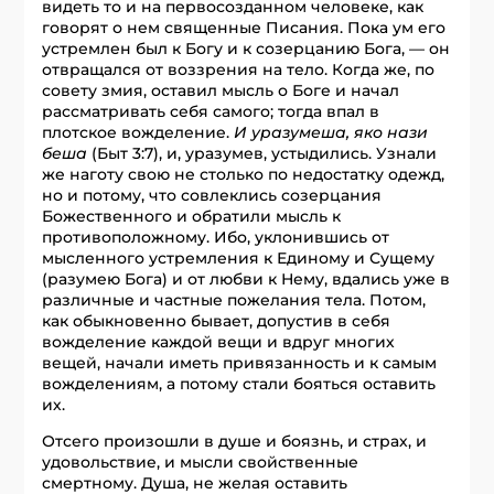
видеть то и на первосозданном человеке, как
говорят о нем священные Писания. Пока ум его
устремлен был к Богу и к созерцанию Бога, — он
отвращался от воззрения на тело. Когда же, по
совету змия, оставил мысль о Боге и начал
рассматривать себя самого; тогда впал в
плотское вожделение.
И уразумеша, яко нази
беша
(Быт 3:7), и, уразумев, устыдились. Узнали
же наготу свою не столько по недостатку одежд,
но и потому, что совлеклись созерцания
Божественного и обратили мысль к
противоположному. Ибо, уклонившись от
мысленного устремления к Единому и Сущему
(разумею Бога) и от любви к Нему, вдались уже в
различные и частные пожелания тела. Потом,
как обыкновенно бывает, допустив в себя
вожделение каждой вещи и вдруг многих
вещей, начали иметь привязанность и к самым
вожделениям, а потому стали бояться оставить
их.
Отсего произошли в душе и боязнь, и страх, и
удовольствие, и мысли свойственные
смертному. Душа, не желая оставить