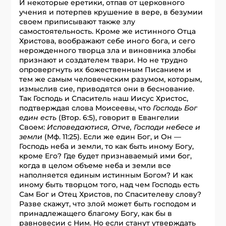
И некоторые еретики, отпав от церковного
учения и потерпев крушение в вере, в безумии
своем приписывают также злу
самостоятельность. Кроме же истинного Отца
Христова, воображают себе иного бога, и сего
нерожденного творца зла и виновника злобы
признают и создателем твари. Но не трудно
опровергнуть их божественным Писанием и
тем же самым человеческим разумом, которым,
измыслив сие, приводятся они в беснование.
Так Господь и Спаситель наш Иисус Христос,
подтверждая слова Моисеевы, что
Господь Бог
един есть
(Втор. 6:5), говорит в Евангелии
Своем:
Исповедаютися, Отче, Господи небесе и
земли
(Мф. 11:25). Если же един Бог, и Он —
Господь неба и земли, то как быть иному Богу,
кроме Его? Где будет признаваемый ими бог,
когда в целом объеме неба и земли все
наполняется единым истинным Богом? И как
иному быть творцом того, над чем Господь есть
Сам Бог и Отец Христов, по Спасителеву слову?
Разве скажут, что злой может быть господом и
принадлежащего благому Богу, как бы в
равновесии с Ним. Но если станут утверждать