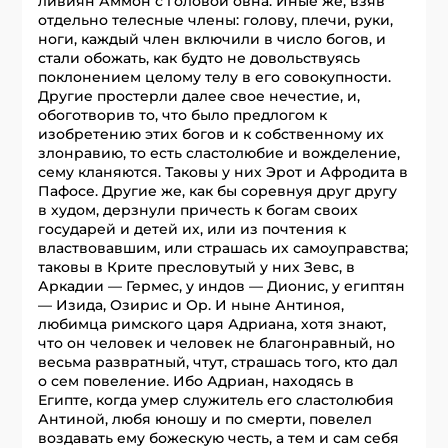
ливиян Аммон с головой овна. Иные же, взяв
отдельно телесные члены: голову, плечи, руки,
ноги, каждый член включили в число богов, и
стали обожать, как будто не довольствуясь
поклонением целому телу в его совокупности.
Другие простерли далее свое нечестие, и,
обоготворив то, что было предлогом к
изобретению этих богов и к собственному их
злонравию, то есть сластолюбие и вожделение,
сему кланяются. Таковы у них Эрот и Афродита в
Пафосе. Другие же, как бы соревнуя друг другу
в худом, дерзнули причесть к богам своих
государей и детей их, или из почтения к
властвовавшим, или страшась их самоуправства;
таковы в Крите пресловутый у них Зевс, в
Аркадии — Гермес, у индов — Дионис, у египтян
— Изида, Озирис и Ор. И ныне Антиноя,
любимца римского царя Адриана, хотя знают,
что он человек и человек не благонравный, но
весьма развратный, чтут, страшась того, кто дал
о сем повеление. Ибо Адриан, находясь в
Египте, когда умер служитель его сластолюбия
Антиной, любя юношу и по смерти, повелел
воздавать ему божескую честь, а тем и сам себя