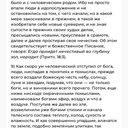
было и с человеческим родом. Ибо не просто
впали люди в идолослужение и не
остановились на том, с чего начали, но в какой
мере закосневали в прежнем, в такой же
изобретали себе новые суеверия, и не зная
сытости в прежних своих худых делах,
пресыщались новыми, преуспевая в срамоте,
далее и далее простирая свое нечестие. Об этом
свидетельствует и божественное Писание,
говоря:
Егда приидет нечестивый во глубину
зол, нерадит
(Притч. 18:3).
9) Как скоро ум человеческий отступил от Бога,
люди, ниспадая в понятиях и помыслах, прежде
всего воздали божескую честь небу, солнцу,
луне и звездам, подумав, что они — не только
боги, но и виновники всего прочего. Потом, еще
ниже нисходя омраченными помыслами,
наименовали богами эфир, воздух и что в
воздухе. Поступив же далее во зле,
возвеличили уже богами стихии и начала
телесного состава: теплоту, холод, сухость и
влажность. И как совершенно упадшие, влачатся
по земле, подобно земляным улиткам, так