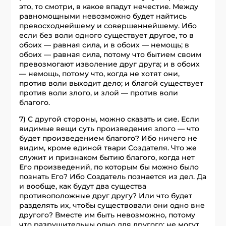
это, то смотри, в какое впадут нечестие. Между
равномощными невозможно будет найтись
превосходнейшему и совершеннейшему. Ибо
если без воли одного существует другое, то в
обоих — равная сила, и в обоих — немощь; в
обоих — равная сила, потому что бытием своим
превозмогают изволение друг друга; и в обоих
— немощь, потому что, когда не хотят они,
против воли выходит дело; и благой существует
против воли злого, и злой — против воли
благого.
7) С другой стороны, можно сказать и сие. Если
видимые вещи суть произведения злого — что
будет произведением благого? Ибо ничего не
видим, кроме единой твари Создателя. Что же
служит и признаком бытию благого, когда нет
Его произведений, по которым бы можно было
познать Его? Ибо Создатель познается из дел. Да
и вообще, как будут два существа
противоположные друг другу? Или что будет
разделять их, чтобы существовали они одно вне
другого? Вместе им быть невозможно, потому
что разрушительны одно для другого; не могут