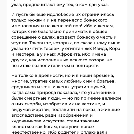
указ, предпочитают ему тех, о ком дан указ.
И пусть бы еще идолобесие их ограничилось
только мужами и не перенесло божеского
именования и на женский пол! Ибо и женам,
которых не безопасно принимать в общее
совещание о делах, воздают божескую честь и
чтут их. Таковы те, которых, по сказанному выше,
указано чтить Тесеем; у египтян же: Изида, Кора
и Неотера, а у иных: Афродита, ибо имена
других, как исполненные всякого позора, не
почитаю позволительным и повторять.
Не только в древности, но и в наши времена,
многие, утратив самых любимых ими братьев,
сродников и жен, и жены, утратив мужей, —
когда сама природа показала, что утраченные
были смертные люди, — но по причине великой
о них скорби, изобразив их на картине, и
выдумав жертвы, поставили на показ, а жившие
впоследствии, ради изображения и
художникова искусства, стали таковым
кланяться как богам, поступив вовсе
неестественно. Ибо родители оплакивали