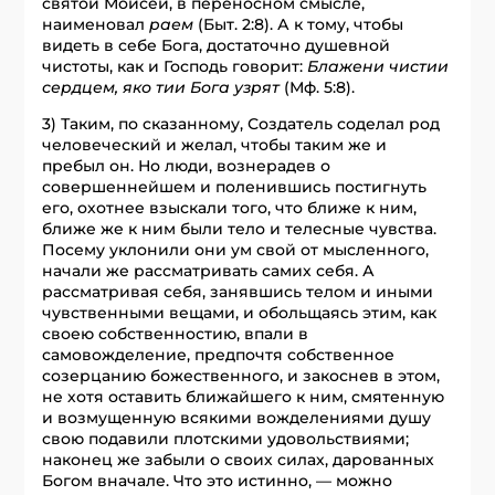
святой Моисей, в переносном смысле,
наименовал
раем
(Быт. 2:8). А к тому, чтобы
видеть в себе Бога, достаточно душевной
чистоты, как и Господь говорит:
Блажени чистии
сердцем, яко тии Бога узрят
(Мф. 5:8).
3) Таким, по сказанному, Создатель соделал род
человеческий и желал, чтобы таким же и
пребыл он. Но люди, вознерадев о
совершеннейшем и поленившись постигнуть
его, охотнее взыскали того, что ближе к ним,
ближе же к ним были тело и телесные чувства.
Посему уклонили они ум свой от мысленного,
начали же рассматривать самих себя. А
рассматривая себя, занявшись телом и иными
чувственными вещами, и обольщаясь этим, как
своею собственностию, впали в
самовожделение, предпочтя собственное
созерцанию божественного, и закоснев в этом,
не хотя оставить ближайшего к ним, смятенную
и возмущенную всякими вожделениями душу
свою подавили плотскими удовольствиями;
наконец же забыли о своих силах, дарованных
Богом вначале. Что это истинно, — можно