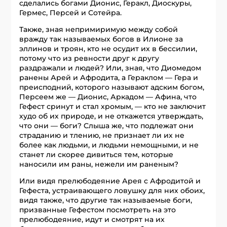
сделались богами Дионис, Геракл, Диоскуры,
Гермес, Персей и Сотейра.
Также, зная непримиримую между собой
вражду так называемых богов в Илионе за
эллинов и троян, кто не осудит их в бессилии,
потому что из ревности друг к другу
раздражали и людей? Или, зная, что Диомедом
ранены Арей и Афродита, а Гераклом — Гера и
преисподний, которого называют адским богом,
Персеем же — Дионис, Аркадом — Афина, что
Гефест сринут и стал хромым, — кто не заключит
худо об их природе, и не откажется утверждать,
что они — боги? Слыша же, что подлежат они
страданию и тлению, не признает ли их не
более как людьми, и людьми немощными, и не
станет ли скорее дивиться тем, которые
наносили им раны, нежели им раненым?
Или видя прелюбодеяние Арея с Афродитой и
Гефеста, устраивающего ловушку для них обоих,
видя также, что другие так называемые боги,
призванные Гефестом посмотреть на это
прелюбодеяние, идут и смотрят на их