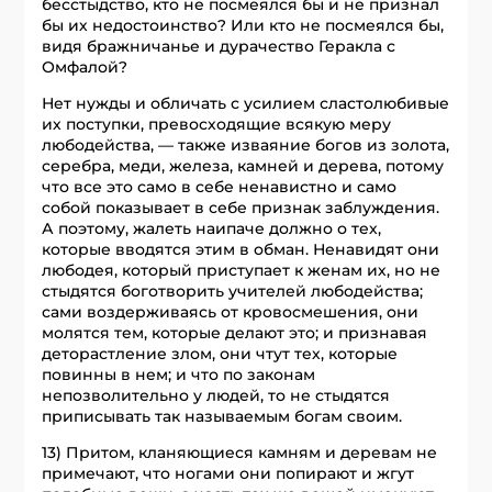
бесстыдство, кто не посмеялся бы и не признал
бы их недостоинство? Или кто не посмеялся бы,
видя бражничанье и дурачество Геракла с
Омфалой?
Нет нужды и обличать с усилием сластолюбивые
их поступки, превосходящие всякую меру
любодейства, — также изваяние богов из золота,
серебра, меди, железа, камней и дерева, потому
что все это само в себе ненавистно и само
собой показывает в себе признак заблуждения.
А поэтому, жалеть наипаче должно о тех,
которые вводятся этим в обман. Ненавидят они
любодея, который приступает к женам их, но не
стыдятся боготворить учителей любодейства;
сами воздерживаясь от кровосмешения, они
молятся тем, которые делают это; и признавая
деторастление злом, они чтут тех, которые
повинны в нем; и что по законам
непозволительно у людей, то не стыдятся
приписывать так называемым богам своим.
13) Притом, кланяющиеся камням и деревам не
примечают, что ногами они попирают и жгут