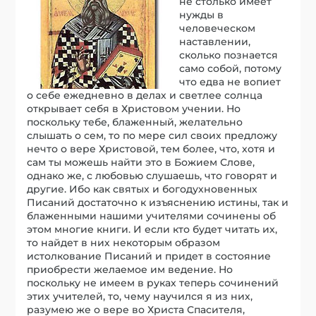
не столько имеет
нужды в
человеческом
наставлении,
сколько познается
само собой, потому
что едва не вопиет
о себе ежедневно в делах и светлее солнца
открывает себя в Христовом учении. Но
поскольку тебе, блаженный, желательно
слышать о сем, то по мере сил своих предложу
нечто о вере Христовой, тем более, что, хотя и
сам ты можешь найти это в Божием Слове,
однако же, с любовью слушаешь, что говорят и
другие. Ибо как святых и богодухновенных
Писаний достаточно к изъяснению истины, так и
блаженными нашими учителями сочинены об
этом многие книги. И если кто будет читать их,
то найдет в них некоторым образом
истолкование Писаний и придет в состояние
приобрести желаемое им ведение. Но
поскольку не имеем в руках теперь сочинений
этих учителей, то, чему научился я из них,
разумею же о вере во Христа Спасителя,