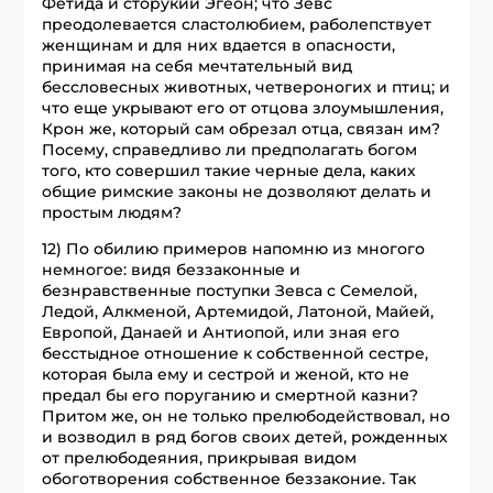
Фетида и сторукий Эгеон; что Зевс
преодолевается сластолюбием, раболепствует
женщинам и для них вдается в опасности,
принимая на себя мечтательный вид
бессловесных животных, четвероногих и птиц; и
что еще укрывают его от отцова злоумышления,
Крон же, который сам обрезал отца, связан им?
Посему, справедливо ли предполагать богом
того, кто совершил такие черные дела, каких
общие римские законы не дозволяют делать и
простым людям?
12) По обилию примеров напомню из многого
немногое: видя беззаконные и
безнравственные поступки Зевса с Семелой,
Ледой, Алкменой, Артемидой, Латоной, Майей,
Европой, Данаей и Антиопой, или зная его
бесстыдное отношение к собственной сестре,
которая была ему и сестрой и женой, кто не
предал бы его поруганию и смертной казни?
Притом же, он не только прелюбодействовал, но
и возводил в ряд богов своих детей, рожденных
от прелюбодеяния, прикрывая видом
обоготворения собственное беззаконие. Так