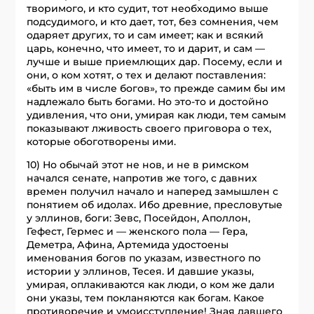
творимого, и кто судит, тот необходимо выше
подсудимого, и кто дает, тот, без сомнения, чем
одаряет других, то и сам имеет; как и всякий
царь, конечно, что имеет, то и дарит, и сам —
лучше и выше приемлющих дар. Посему, если и
они, о ком хотят, о тех и делают поставления:
«быть им в числе богов», то прежде самим бы им
надлежало быть богами. Но это-то и достойно
удивления, что они, умирая как люди, тем самым
показывают лживость своего приговора о тех,
которые обоготворены ими.
10) Но обычай этот не нов, и не в римском
начался сенате, напротив же того, с давних
времен получил начало и наперед замышлен с
понятием об идолах. Ибо древние, пресловутые
у эллинов, боги: Зевс, Посейдон, Аполлон,
Гефест, Гермес и — женского пола — Гера,
Деметра, Афина, Артемида удостоены
именования богов по указам, известного по
истории у эллинов, Тесея. И давшие указы,
умирая, оплакиваются как люди, о ком же дали
они указы, тем покланяются как богам. Какое
противоречие и умоисступление! Зная давшего