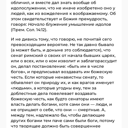
обличил, и вместе дал знать вообще об
идолослужении, что не иначе изобретено оно у
людей, как из вожделения к воображаемому. Об
этом свидетельствует и Божия премудрость,
говоря:
Начало блужения умышление идолов
(Прем. Сол. 14:12).
И не дивись тому, что говорю, не почитай сего
превосходящим вероятие. Не так давно бывало
(а может быть, и доныне это соблюдается), что
сенат римский о своих от начала бывших царях,
или о всех, или о ком изволит и заблагорассудит
он, делал постановление: «быть им в числе
богов», и предписывал воздавать им божескую
честь. Если которые ненавистны сенату, то
объявляет он природу их, и как врагов именует
«людьми», а которые угодны ему, тем за
доблестные дела повелевает воздавать
божескую честь, как будто сенаторы имеют
власть делать богами, хотя сами они — люди, и
не отрицают о себе, что они — смертные. А,
между тем, надлежало бы, чтобы делающие
других богами тем паче сами были боги, потому
что творящее должно быть совершеннее