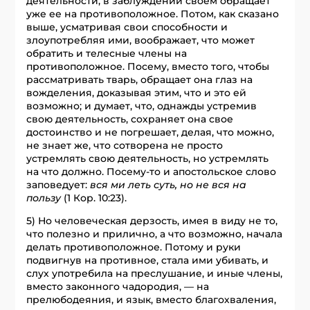
деятельности, в заблуждении своем обращает
уже ее на противоположное. Потом, как сказано
выше, усматривая свои способности и
злоупотребляя ими, воображает, что может
обратить и телесные члены на
противоположное. Посему, вместо того, чтобы
рассматривать тварь, обращает она глаз на
вожделения, доказывая этим, что и это ей
возможно; и думает, что, однажды устремив
свою деятельность, сохраняет она свое
достоинство и не погрешает, делая, что можно,
не знает же, что сотворена не просто
устремлять свою деятельность, но устремлять
на что должно. Посему-то и апостольское слово
заповедует:
вся ми леть суть, но не вся на
пользу
(1 Кор. 10:23).
5) Но человеческая дерзость, имея в виду не то,
что полезно и прилично, а что возможно, начала
делать противоположное. Потому и руки
подвигнув на противное, стала ими убивать, и
слух употребила на преслушание, и иные члены,
вместо законного чадородия, — на
прелюбодеяния, и язык, вместо благохваления,