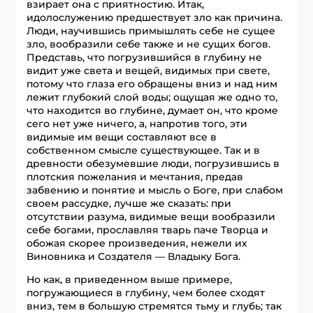
взирает она с приятностию. Итак,
идолослужению предшествует зло как причина.
Люди, научившись примышлять себе не сущее
зло, вообразили себе также и не сущих богов.
Представь, что погрузившийся в глубину не
видит уже света и вещей, видимых при свете,
потому что глаза его обращены вниз и над ним
лежит глубокий слой воды; ощущая же одно то,
что находится во глубине, думает он, что кроме
сего нет уже ничего, а, напротив того, эти
видимые им вещи составляют все в
собственном смысле существующее. Так и в
древности обезумевшие люди, погрузившись в
плотския пожелания и мечтания, предав
забвению и понятие и мысль о Боге, при слабом
своем рассудке, лучше же сказать: при
отсутствии разума, видимые вещи вообразили
себе богами, прославляя тварь паче Творца и
обожая скорее произведения, нежели их
Виновника и Создателя — Владыку Бога.
Но как, в приведенном выше примере,
погружающиеся в глубину, чем более сходят
вниз, тем в большую стремятся тьму и глубь; так