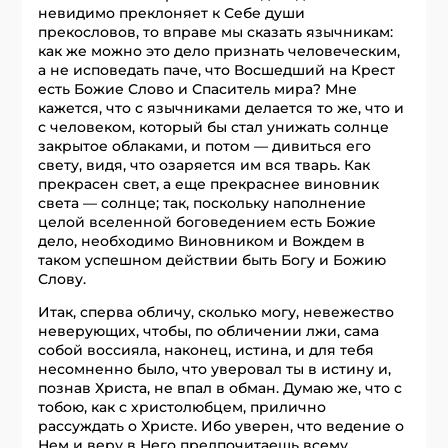
невидимо преклоняет к Себе души
прекословов, то вправе мы сказать язычникам:
как же можно это дело признать человеческим,
а не исповедать паче, что Восшедший на Крест
есть Божие Слово и Спаситель мира? Мне
кажется, что с язычниками делается то же, что и
с человеком, который бы стал унижать солнце
закрытое облаками, и потом — дивиться его
свету, видя, что озаряется им вся тварь. Как
прекрасен свет, а еще прекраснее виновник
света — солнце; так, поскольку наполнение
целой вселенной боговедением есть Божие
дело, необходимо Виновником и Вождем в
таком успешном действии быть Богу и Божию
Слову.
Итак, сперва обличу, сколько могу, невежество
неверующих, чтобы, по обличении лжи, сама
собой воссияла, наконец, истина, и для тебя
несомненно было, что уверовал ты в истину и,
познав Христа, не впал в обман. Думаю же, что с
тобою, как с христолюбцем, прилично
рассуждать о Христе. Ибо уверен, что ведение о
Нем и веру в Него предпочитаешь всему.