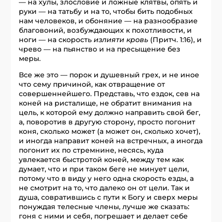
— на хулы, злословие и ложные клятвы, опять и
руки — на татьбу и на то, чтобы бить подобных
нам человеков, и обоняние — на разнообразие
благовоний, возбуждающих к похотливости, и
ноги — на скорость
излияти кровь
(Притч. 1:16), и
чрево — на пьянство и на пресыщение без
меры.
Все же это — порок и душевный грех, и не иное
что сему причиной, как отвращение от
совершеннейшего. Представь, что ездок, сев на
коней на ристалище, не обратит внимания на
цель, к которой ему должно направить свой бег,
а, поворотив в другую сторону, просто погонит
коня, сколько может (а может он, сколько хочет),
и иногда направит коней на встречных, а иногда
погонит их по стремнине, несясь, куда
увлекается быстротой коней, между тем как
думает, что и при таком беге не минует цели,
потому что в виду у него одна скорость езды, а
не смотрит на то, что далеко он от цели. Так и
душа, совратившись с пути к Богу и сверх меры
понуждая телесные члены, лучше же сказать:
гоня с ними и себя, погрешает и делает себе