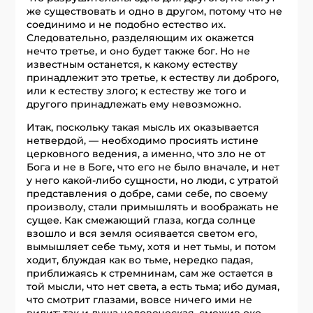
же существовать и одно в другом, потому что не
соединимо и не подобно естество их.
Следовательно, разделяющим их окажется
нечто третье, и оно будет также бог. Но не
известным останется, к какому естеству
принадлежит это третье, к естеству ли доброго,
или к естеству злого; к естеству же того и
другого принадлежать ему невозможно.
Итак, поскольку такая мысль их оказывается
нетвердой, — необходимо просиять истине
церковного ведения, а именно, что зло не от
Бога и не в Боге, что его не было вначале, и нет
у него какой-либо сущности, но люди, с утратой
представления о добре, сами себе, по своему
произволу, стали примышлять и воображать не
сущее. Как смежающий глаза, когда солнце
взошло и вся земля осиявается светом его,
вымышляет себе тьму, хотя и нет тьмы, и потом
ходит, блуждая как во тьме, нередко падая,
приближаясь к стремнинам, сам же остается в
той мысли, что нет света, а есть тьма; ибо думая,
что смотрит глазами, вовсе ничего ими не
видит: так и душа человеческая, смежив око,