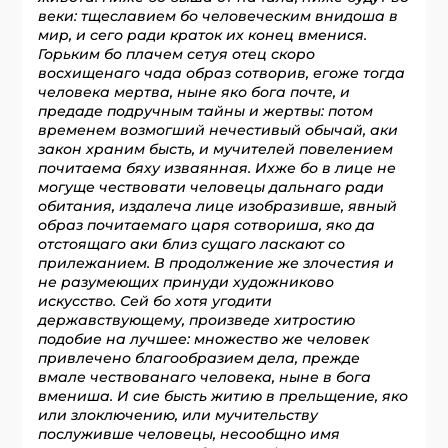
веки: тщеславием бо человеческим внидоша в
мир, и сего ради краток их конец вменися.
Горьким бо плачем сетуя отец скоро
восхищенаго чада образ сотворив, егоже тогда
человека мертва, ныне яко бога почте, и
предаде подручным тайны и жертвы: потом
временем возмогший нечестивый обычай, аки
закон храним бысть, и мучителей повелением
почитаема бяху изваянная. Ихже бо в лице не
могуще чествовати человецы дальнаго ради
обитания, издалеча лице изобразивше, явный
образ почитаемаго царя сотвориша, яко да
отстоящаго аки близ сущаго ласкают со
прилежанием. В продолжение же злочестия и
не разумеющих принуди художниково
искусство. Сей бо хотя угодити
державствующему, произведе хитростию
подобие на лучшее: множество же человек
привлечено благообразием дела, прежде
вмале чествованаго человека, ныне в бога
вмениша. И сие бысть житию в прельщение, яко
или злоключению, или мучительству
послуживше человецы, несообщно имя