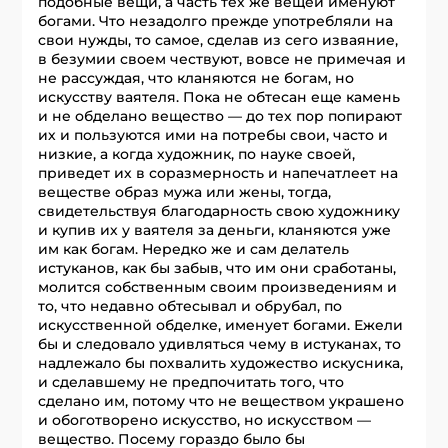
подобные вещи, а часть тех же вещей именуют
богами. Что незадолго прежде употребляли на
свои нужды, то самое, сделав из сего изваяние,
в безумии своем чествуют, вовсе не примечая и
не рассуждая, что кланяются не богам, но
искусству ваятеля. Пока не обтесан еще камень
и не обделано вещество — до тех пор попирают
их и пользуются ими на потребы свои, часто и
низкие, а когда художник, по науке своей,
приведет их в соразмерность и напечатлеет на
веществе образ мужа или жены, тогда,
свидетельствуя благодарность свою художнику
и купив их у ваятеля за деньги, кланяются уже
им как богам. Нередко же и сам делатель
истуканов, как бы забыв, что им они сработаны,
молится собственным своим произведениям и
то, что недавно обтесывал и обрубал, по
искусственной обделке, именует богами. Ежели
бы и следовало удивляться чему в истуканах, то
надлежало бы похвалить художество искусника,
и сделавшему не предпочитать того, что
сделано им, потому что не веществом украшено
и обоготворено искусство, но искусством —
вещество. Посему гораздо было бы