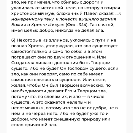
зло, не примечая, что сбилась с дороги и
удалилась от истинной цели, на которую взирая
христоносный муж, блаженный Павел сказал: …
к
намеренному теку, к почести вышняго звания
Божия о Христе Иисусе
(Фил. 3:14). Так святой,
имея целью добро, никогда не делал зла.
6) Некоторые из эллинов, уклонясь с пути и не
познав Христа, утверждали, что зло существует
самостоятельно и само по себе: и в этом
погрешают они по двум отношениям. Или
Создателя лишают достояния быть Творцом
сущего. Ибо не будет Он Господом сущего, если
зло, как они говорят, само по себе имеет
самостоятельность и сущность. Или опять,
желая, чтобы Он был Творцом всяческих, по
необходимости делают Его и Творцом зла,
потому что, по словам их, и зло — в числе
существ. А это окажется нелепым и
невозможным, потому что зло не от добра, не в
нем и не через него. Ибо не будет уже то и
добром, что имеет смешанную природу или
стало причиной зла.