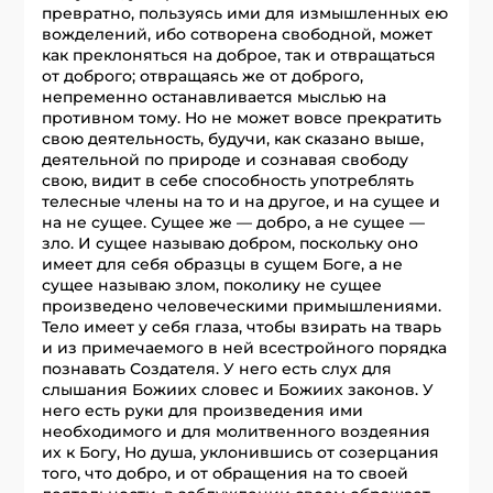
превратно, пользуясь ими для измышленных ею
вожделений, ибо сотворена свободной, может
как преклоняться на доброе, так и отвращаться
от доброго; отвращаясь же от доброго,
непременно останавливается мыслью на
противном тому. Но не может вовсе прекратить
свою деятельность, будучи, как сказано выше,
деятельной по природе и сознавая свободу
свою, видит в себе способность употреблять
телесные члены на то и на другое, и на сущее и
на не сущее. Сущее же — добро, а не сущее —
зло. И сущее называю добром, поскольку оно
имеет для себя образцы в сущем Боге, а не
сущее называю злом, поколику не сущее
произведено человеческими примышлениями.
Тело имеет у себя глаза, чтобы взирать на тварь
и из примечаемого в ней всестройного порядка
познавать Создателя. У него есть слух для
слышания Божиих словес и Божиих законов. У
него есть руки для произведения ими
необходимого и для молитвенного воздеяния
их к Богу, Но душа, уклонившись от созерцания
того, что добро, и от обращения на то своей