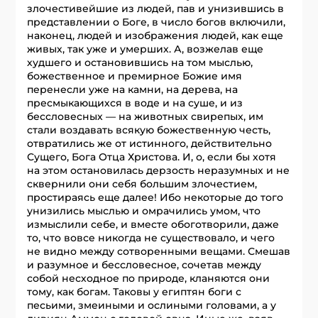
злочестивейшие из людей, пав и унизившись в
представлении о Боге, в число богов включили,
наконец, людей и изображения людей, как еще
живых, так уже и умерших. А, возжелав еще
худшего и остановившись на том мыслью,
божественное и премирное Божие имя
перенесли уже на камни, на дерева, на
пресмыкающихся в воде и на суше, и из
бессловесных — на животных свирепых, им
стали воздавать всякую божественную честь,
отвратились же от истинного, действительно
Сущего, Бога Отца Христова. И, о, если бы хотя
на этом остановилась дерзость неразумных и не
сквернили они себя большим злочестием,
простираясь еще далее! Ибо некоторые до того
унизились мыслью и омрачились умом, что
измыслили себе, и вместе обоготворили, даже
то, что вовсе никогда не существовало, и чего
не видно между сотворенными вещами. Смешав
и разумное и бессловесное, сочетав между
собой несходное по природе, кланяются они
тому, как богам. Таковы у египтян боги с
песьими, змеиными и ослиными головами, а у