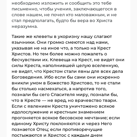
необходимо изложить и сообщить это тебе
письменно, чтобы учения, заключающегося в
слове нашем, не почел кто маловажным, и не
стал предполагать, будто бы вера во Христа
неразумна.
Такие же клеветы в укоризну нашу слагают
язычники. Они громко смеются над нами,
указывая не на иное что, а только на Крест
Христов. Но тем более можно пожалеть о
бесчувствии их. Клевеща на Крест, не видят они
силы Креста, наполнившей целую вселенную,
не видят, что Крестом стали явны для всех дела
Боговедения. Ибо если бы сами они искренно
вникли умом в Божество Христово, то не стали
бы столько насмехаться, а напротив того,
познали бы сего Спасителя миру, познали бы,
что в Кресте — не вред, но врачевство твари.
Если с явлением Креста уничтожено всякое
идолослужение и крестным знамением
прогоняется всякое бесовское мечтание; если
единому Христу поклоняются и через Него
познается Отец; если противоречущие
постыжаются и Христос с каждым днем