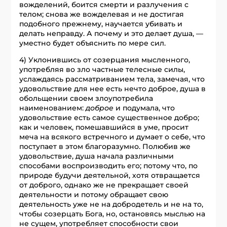
вожделений, боится смерти и разлучения с
телом; снова же вожделевая и не достигая
подобного прежнему, научается убивать и
делать неправду. А почему и это делает душа, —
уместно будет объяснить по мере сил.
4) Уклонившись от созерцания мысленного,
употребляя во зло частные телесные силы,
услаждаясь рассматриванием тела, замечая, что
удовольствие для нее есть нечто доброе, душа в
обольщении своем злоупотребила
наименованием:
доброе
и подумала, что
удовольствие есть самое существенное добро;
как и человек, помешавшийся в уме, просит
меча на всякого встречного и думает о себе, что
поступает в этом благоразумно. Полюбив же
удовольствие, душа начала различными
способами воспроизводить его; потому что, по
природе будучи деятельной, хотя отвращается
от доброго, однако же не прекращает своей
деятельности и потому обращает свою
деятельность уже не на добродетель и не на то,
чтобы созерцать Бога, но, остановясь мыслью на
не сущем, употребляет способности свои