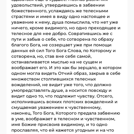
удовольствий, утвердившись в забвении
божественного, услаждаясь же телесными
страстями и имея в виду одно настоящее и
уважение к нему, душа помыслила, что нет уже
ничего, кроме видимого, но одно преходящее и
телесное для нее добро. Совратившись же с
пути и забыв о себе, что сотворена по образу
благого Бога, не созерцает уже при помощи
данных ей сил Того Бога Слова, по Которому и
сотворена, но, став вне себя самой,
останавливается мыслью на не сущем и
воображает его. И это как бы зерцало, в котором
одном могла видеть Отчий образ, закрыв в себе
множеством столпившихся телесных
вожделений, не видит уже того, чт
о
д
о
лжно
умопредставлять душе, а носится повсюду и
видит одно то, что подлежит чувству. Отсего,
исполнившись всяких плотских вожделений и
смущаемая уважением к чувственному,
наконец, Того Бога, Которого предала забвению
в уме, воображает в телесном и чувственном,
имя Божие присвоив видимому, и то одно
прославляя, что ей кажется угодным и на что