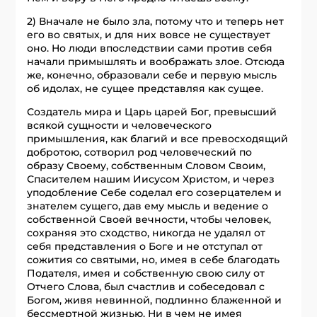
2) Вначале не было зла, потому что и теперь нет
его во святых, и для них вовсе не существует
оно. Но люди впоследствии сами против себя
начали примышлять и воображать злое. Отсюда
же, конечно, образовали себе и первую мысль
об идолах, не сущее представляя как сущее.
Создатель мира и Царь царей Бог, превысший
всякой сущности и человеческого
примышления, как благий и все превосходящий
добротою, сотворил род человеческий по
образу Своему, собственным Словом Своим,
Спасителем нашим Иисусом Христом, и через
уподобление Себе соделал его созерцателем и
знателем сущего, дав ему мысль и ведение о
собственной Своей вечности, чтобы человек,
сохраняя это сходство, никогда не удалял от
себя представления о Боге и не отступал от
сожития со святыми, но, имея в себе благодать
Подателя, имея и собственную свою силу от
Отчего Слова, был счастлив и собеседовал с
Богом, живя невинной, подлинно блаженной и
бессмертной жизнью. Ни в чем не имея