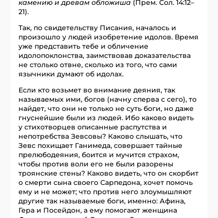
камению и древам обложиша
(Прем. Сол. 14:12–
21).
Так, по свидетельству Писания, началось и
произошло у людей изобретение идолов. Время
уже представить тебе и обличение
идолопоклонства, заимствовав доказательства
не столько отвне, сколько из того, что сами
язычники думают об идолах.
Если кто возьмет во внимание деяния, так
называемых ими, богов (начну сперва с сего), то
найдет, что они не только не суть боги, но даже
гнуснейшие были из людей. Ибо каково видеть
у стихотворцев описанные распутства и
непотребства Зевсовы? Каково слышать, что
Зевс похищает Ганимеда, совершает тайные
прелюбодеяния, боится и мучится страхом,
чтобы против воли его не были разорены
троянские стены? Каково видеть, что он скорбит
о смерти сына своего Сарпедона, хочет помочь
ему и не может; что против него злоумышляют
другие так называемые боги, именно: Афина,
Гера и Посейдон, а ему помогают женщина