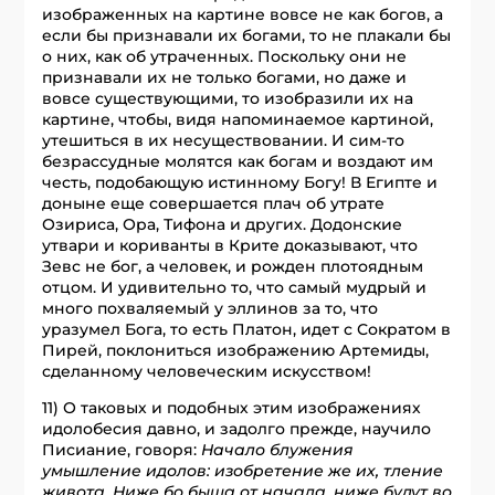
изображенных на картине вовсе не как богов, а
если бы признавали их богами, то не плакали бы
о них, как об утраченных. Поскольку они не
признавали их не только богами, но даже и
вовсе существующими, то изобразили их на
картине, чтобы, видя напоминаемое картиной,
утешиться в их несуществовании. И сим-то
безрассудные молятся как богам и воздают им
честь, подобающую истинному Богу! В Египте и
доныне еще совершается плач об утрате
Озириса, Ора, Тифона и других. Додонские
утвари и кориванты в Крите доказывают, что
Зевс не бог, а человек, и рожден плотоядным
отцом. И удивительно то, что самый мудрый и
много похваляемый у эллинов за то, что
уразумел Бога, то есть Платон, идет с Сократом в
Пирей, поклониться изображению Артемиды,
сделанному человеческим искусством!
11) О таковых и подобных этим изображениях
идолобесия давно, и задолго прежде, научило
Писиание, говоря:
Начало блужения
умышление идолов: изобретение же их, тление
живота. Ниже бо быша от начала, ниже будут во