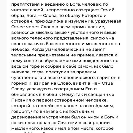
препятствия к ведению о Боге, человек, по
чистоте своей, непрестанно созерцает Отчий
образ, Бога — Слова, по образу Которого и
сотворен, приходит же в изумление, уразумевая
Отчее через Слово о всем промышление,
возносясь мыслью выше чувственного и выше
всякого телесного представления, силою ума
своего касаясь божественного и мысленного на
небесах. Когда ум человеческий не занят
телесными предметами и не примешивается к
нему совне возбуждаемое ими вожделение, но
весь он гор
е
и собран в себе самом, как было
вначале, тогда, преступив за пределы
чувственного и всего человеческого, парит он в
горних и, взирая на Слово, видит в Нем Отца
Слову, услаждаясь созерцанием Его и
обновляясь в любви к Нему. Так и священные
Писания о первом сотворенном человеке,
который на еврейском языке назван Адамом,
говорят, что вначале с непостыдным
дерзновением устремлен был он умом к Богу и
сожительствовал со Святыми в созерцании
мысленного, какое имел в том месте, которое