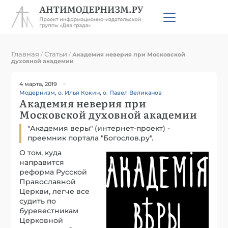
Главная
Статьи
/
/
Академия неверия при Московской
духовной академии
4 марта, 2019
Модернизм
,
о. Илья Кокин
,
о. Павел Великанов
Академия неверия при
Московской духовной академии
"Академия веры" (интернет-проект) -
преемник портала "Богослов.ру".
О том, куда
направится
реформа Русской
Православной
Церкви, легче все
судить по
буревестникам
Церковной