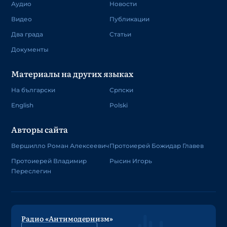
Аудио
Новости
Видео
Публикации
Два града
Статьи
Документы
Материалы на других языках
На български
Српски
English
Polski
Авторы сайта
Вершилло Роман Алексеевич
Протоиерей Божидар Главев
Протоиерей Владимир
Рысин Игорь
Переслегин
Радио «Антимодернизм»