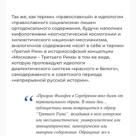
Так же, как термин «православный» в идеологии
«православного социализма» лишен
ортодоксального содержания, будучи наполнен
мифологемами неогностической космогонии и
хилиастического национал-мессианизма,
аналогичное содержание несет в себе и термин
«Третий Рим» в историософской концепции
«Московии – Третьего Рима» в том ее виде,
которую проповедуют идеологи
диалектического синтеза «красного и белого»,
самодержавного и советского периода
«непрерывной русской истории».
«Призрак Филофея в Серебряном веке далек от
первоначального образа. В наши дни…
публицистика вновь возвращается к образу
“Третьего Рима”, вкладывая в него имперское
или мессианистическое, универсалистское или
этноцентрическое, панегерическое или
минорное содержание. Обращение же к