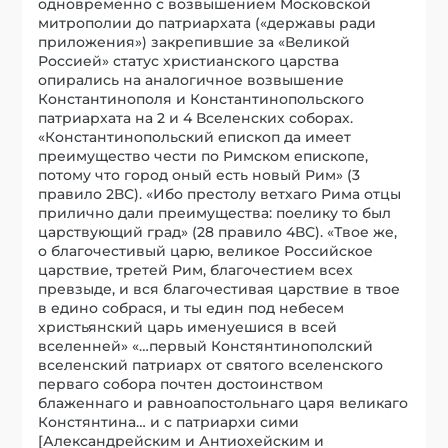
одновременно с возвышением Московской
митрополии до патриархата («державы ради
приложения») закрепившие за «Великой
Россией» статус христианского царства
опирались на аналогичное возвышение
Константинополя и Константинопольского
патриархата на 2 и 4 Вселенских соборах.
«Константинопольский епископ да имеет
преимущество чести по Римском епископе,
потому что город оный есть новый Рим» (3
правило 2ВС). «Ибо престолу ветхаго Рима отцы
прилично дали преимущества: поелику то был
царствующий град» (28 правило 4ВС). «Твое же,
о благочестивый царю, великое Российское
царствие, третей Рим, благочестием всех
превзыде, и вся благочестивая царствие в твое
в едино собрася, и ты един под небесем
христьянский царь именуешися в всей
вселенней» «…первый Констянтинополский
вселенский патриарх от святого вселенского
перваго собора почтен достоинством
блаженнаго и равноапостольнаго царя великаго
Констянтина… и с патриархи сими
[Александрейским и Антиохейским и