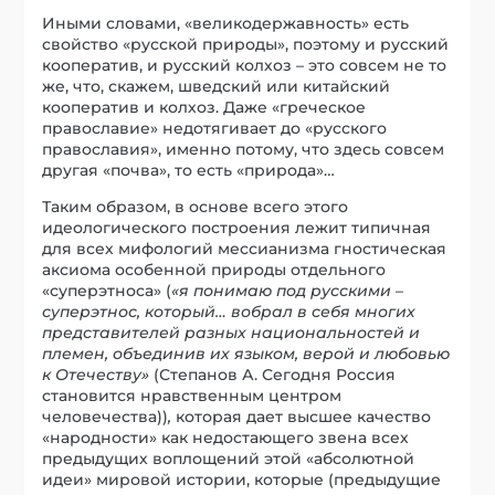
Иными словами, «великодержавность» есть
свойство «русской природы», поэтому и русский
кооператив, и русский колхоз – это совсем не то
же, что, скажем, шведский или китайский
кооператив и колхоз. Даже «греческое
православие» недотягивает до «русского
православия», именно потому, что здесь совсем
другая «почва», то есть «природа»…
Таким образом, в основе всего этого
идеологического построения лежит типичная
для всех мифологий мессианизма гностическая
аксиома особенной природы отдельного
«суперэтноса» (
«я понимаю под русскими –
суперэтнос, который… вобрал в себя многих
представителей разных национальностей и
племен, объединив их языком, верой и любовью
к Отечеству»
(Степанов А. Сегодня Россия
становится нравственным центром
человечества))
,
которая дает высшее качество
«народности» как недостающего звена всех
предыдущих воплощений этой «абсолютной
идеи» мировой истории, которые (предыдущие