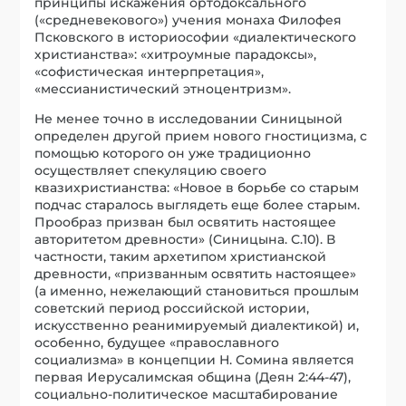
принципы искажения ортодоксального
(«средневекового») учения монаха Филофея
Псковского в историософии «диалектического
христианства»: «хитроумные парадоксы»,
«софистическая интерпретация»,
«мессианистический этноцентризм».
Не менее точно в исследовании Синицыной
определен другой прием нового гностицизма, с
помощью которого он уже традиционно
осуществляет спекуляцию своего
квазихристианства: «Новое в борьбе со старым
подчас старалось выглядеть еще более старым.
Прообраз призван был освятить настоящее
авторитетом древности» (Синицына. С.10). В
частности, таким архетипом христианской
древности, «призванным освятить настоящее»
(а именно, нежелающий становиться прошлым
советский период российской истории,
искусственно реанимируемый диалектикой) и,
особенно, будущее «православного
социализма» в концепции Н. Сомина является
первая Иерусалимская община (Деян 2:44-47),
социально-политическое масштабирование