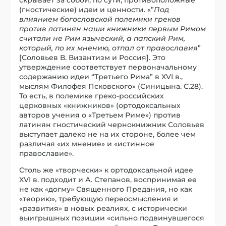
(гностические) идеи и ценности. «”
Под
влиянием богословской полемики греков
против латинян наши книжники первым Римом
считали не Рим языческий, а папский Рим,
который, по их мнению, отпал от православия
”
[Соловьев В. Византизм и Россия]. Это
утверждение соответствует первоначальному
содержанию идеи “Третьего Рима” в XVI в.,
мыслям Филофея Псковского» (Синицына. С.28).
То есть, в полемике греко-российских
церковных «книжников» (ортодоксальных
авторов учения о «Третьем Риме») против
латинян гностический чернокнижник Соловьев
выступает далеко не на их стороне, более чем
различая «их мнение» и «истинное
православие».
Столь же «творчески» к ортодоксальной идее
XVI в. подходит и А. Степанов, воспринимая ее
не как «догму» Священного Предания, но как
«теорию», требующую переосмысления и
«развития» в новых реалиях, с исторически
выигрышных позиции «сильно подвинувшегося