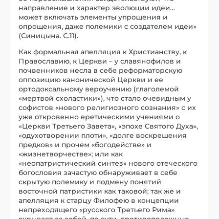
направление и характер эволюции идеи…
может включать элементы упрощения и
опрощения, даже полемики с создателем идеи»
(Синицына. С.11).
Как формальная апелляция к Христианству, к
Православию, к Церкви – у славянофилов и
почвенников несла в себе реформаторскую
оппозицию канонической Церкви и ее
ортодоксальному вероучению (глаголемой
«мертвой схоластики»), что стало очевидным у
софистов «нового религиозного сознания» с их
уже откровенно еретическими учениями о
«Церкви Третьего Завета», «эпохе Святого Духа»,
«одухотворении плоти», «долге воскрешения
предков» и прочем «богодействе» и
«жизнетворчестве»; или как
«неопатристический синтез» нового отеческого
богословия зачастую обнаруживает в себе
скрытую полемику и подмену понятий
восточной патристики как таковой; так же и
апелляция к старцу Филофею в концепции
непреходящего «русского Третьего Рима»
скрывает за собой, по сути, противоположные