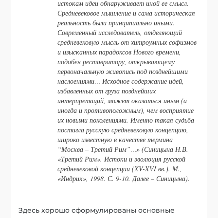
истокам идеи обнаруживает иной ее смысл.
Средневековое мышление и сама историческая
реальность были принципиально иными.
Современный исследователь, отделяющий
средневековую мысль от хитроумных софизмов
и изысканных парадоксов Нового времени,
подобен реставратору, открывающему
первоначальную живопись под позднейшими
наслоениями… Исходное содержание идей,
избавленных от груза позднейших
интерпретаций, может оказаться иным (а
иногда и противоположным), чем восприятие
их новыми поколениями. Именно такая судьба
постигла русскую средневековую концепцию,
широко известную в качестве термина
“Москва – Третий Рим”…» (Синицына Н.В.
«Третий Рим». Истоки и эволюция русской
средневековой концепции (XV-XVI вв.). М.,
«Индрик», 1998. С. 9-10. Далее – Синицына).
Здесь хорошо сформулированы основные