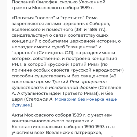
Посланий Филофея, сколько Уложенной
грамоты Московского собора 1589 г.
«Понятия “нового” и ”третьего” Рима
закрепляются актами церковных Соборов,
вселенского и поместного (381 и 1589 гг.),
свидетельствуя о связи соответствующих
концепций с событиями церковной истории, о
неразделимости судеб “священства” и
“царства”» (Синицына. С.11), на разделимости
которых, собственно, и построена концепция
РНЛ, в которой «русский Третий Рим» (по
причине особых свойств «русской народности»)
способен существовать и без священства («
В
советское время Третий Рим продолжал
существовать в искаженной форме»
(Степанов
А. Актуальность идеи Третьего Рима)), и без
царя (
Степанов А.
Монархия без монарха наше
.
).
будущее
Акты Московского собора 1589 г. с участием
константинопольского патриарха и
Константинопольских соборов 1590-1593 гг. с
участием всех Вселенских патриархов,