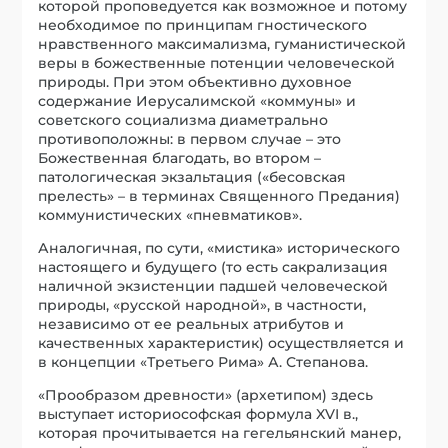
которой проповедуется как возможное и потому
необходимое по принципам гностического
нравственного максимализма, гуманистической
веры в божественные потенции человеческой
природы. При этом объективно духовное
содержание Иерусалимской «коммуны» и
советского социализма диаметрально
противоположны: в первом случае – это
Божественная благодать, во втором –
патологическая экзальтация («бесовская
прелесть» – в терминах Священного Предания)
коммунистических «пневматиков».
Аналогичная, по сути, «мистика» исторического
настоящего и будущего (то есть сакрализация
наличной экзистенции падшей человеческой
природы, «русской народной», в частности,
независимо от ее реальных атрибутов и
качественных характеристик) осуществляется и
в концепции «Третьего Рима» А. Степанова.
«Прообразом древности» (архетипом) здесь
выступает историософская формула XVI в.,
которая прочитывается на гегельянский манер,