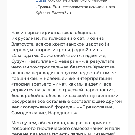
(доклад на Калязинских чтениях
Рима
«Третий Рим: историческая концепция или
будущее России?» )
.
Как и первая христианская община в
Иерусалиме, по толкованию свт. Иоанна
Златоуста, всякое христианское царство (и
первое, и второе, и третье) одной лишь
«благодатью Христовой стоит», падает же,
будучи «затопляемо неверием», в результате
чего мироустроительная благодать Христова
авансом переходит к другим недостойным ее
грешникам. В новейшей же интерпретации
«теория Третьего Рима», как мы видели, все
держится на закваске «русской народности»,
бесперебойно обеспечивающей внутренними
ресурсами все остальные составляющие другой
великодержавной формулы – «Православие,
Самодержавие, Народность».
Между тем, объективно, как раз по причине
подобного гностического самосознания и пали
первые два Рима (то есть папизм и Византия)…