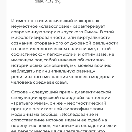
2009. С.24-25).
И именно «хилиастический мажор» как
неуместное «славословие» характеризует
современную теорию «русского Рима». В этой
мифологизированности, или виртуальности
сознания, оторванного от духовной реальности
в своем идеологическом солипсизме, в этой
софистическом легкомыслии и оптимизме, не
имеющем под собой никаких объективно-
исторических оснований, мы можем воочию
наблюдать принципиальную разницу
религиозного мышления человека модерна и
человека средневековья.
Отсюда – следующий прием диалектической
спекуляции «русской народной» концепции
«Третьего Рима», он же – неогностический
принцип религиозной философии эпохи
модернизма вообще. «Исследование и
сопоставление истоков идеи и ее судеб на
перепутьях веков, механизмов овладения ею и
ее переосмысления свидетельствуют, что