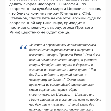
делать, скорее наоборот… «Филофей… по
современным судьбам мира и Церкви заключал,
что близка кончина мира» (Синицына. С.14).
Степанов, спустя пять веков этой агонии, судя по
современной картине мира, приходит к
противоположному выводу: егоже (Третьего
Рима) царствию не будет конца…
«Именно в перспективах апокалиптического
беспокойства вырисовываются очертания
известной “теории Третьего Рима.” Это была
именно эсхатологическая теория, и у самого
старца Филофея она строго выдержана в
эсхатологических тонах и категориях. “Яко
два Рима падоша, а третий стоит, а
четвертому не быти…” Схема взята
привычная из византийской апокалиптики:
смена царств или, вернее, образ
странствующего Царства, — Царство или
Град в странствии и скитании, пока не придет
час бежать в пустыню… В этой схеме два
аспекта: минор и мажор, апокалиптика и