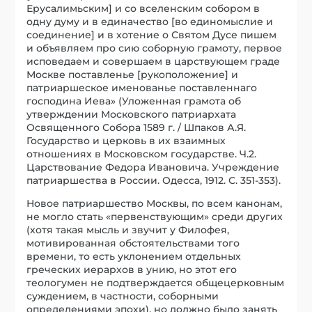
Ерусалимьским] и со вселенским собором в
одну думу и в единачество [во единомыслие и
соединение] и в хотение о Святом Дусе пишем
и объявляем про сию соборную грамоту, первое
исповедаем и совершаем в царствующем граде
Москве поставленье [рукоположение] и
патриаршеское именованье поставленнаго
господина Иева» (Уложенная грамота об
утверждении Московского патриархата
Освященного Собора 1589 г. / Шпаков А.Я.
Государство и церковь в их взаимных
отношениях в Московском государстве. Ч.2.
Царствование Федора Ивановича. Учреждение
патриаршества в России. Одесса, 1912. С. 351-353).
Новое патриаршество Москвы, по всем канонам,
не могло стать «первенствующим» среди других
(хотя такая мысль и звучит у Филофея,
мотивированная обстоятельствами того
времени, то есть уклонением отдельных
греческих иерархов в унию, но этот его
теологумен не подтверждается общецерковным
суждением, в частности, соборными
определениями эпохи), но должно было занять