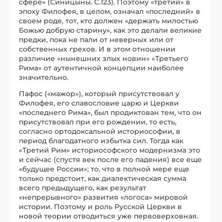
сфере» (Синицыны. С.123). Поэтому «третий» в
эпоху Филофея, в целом, означал «последний» в
своем роде, тот, кто должен «держать милостью
Божью добрую старину», как это делали великие
предки, пока не пали от неверных или от
собственных грехов. И в этом отношении
различие «нынешних злых новин» «Третьего
Рима» от аутентичной концепции наиболее
значительно.
Пафос («мажор»), который присутствовал у
Филофея, его славословие царю и Церкви
«последнего Рима», был продиктован тем, что он
присутствовал при его рождении, то есть,
согласно ортодоксальной историософии, в
период благодатного избытка сил. Тогда как
«Третий Рим» историософского модернизма это
и сейчас (спустя век после его падения) все еще
«будущее России»; то, что в полной мере еще
только предстоит, как диалектическая сумма
всего предыдущего, как результат
«непрерывного» развития «логоса» мировой
истории. Поэтому и роль Русской Церкви в
новой теории отводиться уже первоверховная.