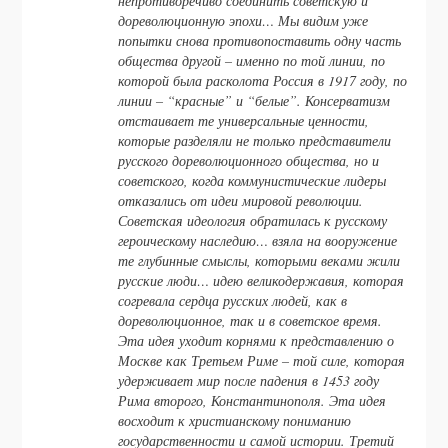
непротиворечиво соединить советскую и
дореволюционную эпохи… Мы видим уже
попытки снова противопоставить одну часть
общества другой – именно по той линии, по
которой была расколота Россия в 1917 году, по
линии – “красные” и “белые”. Консерватизм
отстаивает те универсальные ценности,
которые разделяли не только представители
русского дореволюционного общества, но и
советского, когда коммунистические лидеры
отказались от идеи мировой революции.
Советская идеология обратилась к русскому
героическому наследию… взяла на вооружение
те глубинные смыслы, которыми веками жили
русские люди… идею великодержавия, которая
согревала сердца русских людей, как в
дореволюционное, так и в советское время.
Эта идея уходит корнями к представлению о
Москве как Третьем Риме – той силе, которая
удерживает мир после падения в 1453 году
Рима второго, Константинополя. Эта идея
восходит к христианскому пониманию
государственности и самой истории. Третий