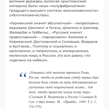
великие державы, включая христианские
империи) были лишь «полуфабрикатами»
грядущего высшего синтеза «всечеловечности»
(«богочеловечества»).
«Германский значит абсолютный» – непреложно
веровали Шеллинг и Гегель, Шлегель и Шиллер,
Фейербах и Геббельс… «Русский значит
православный» – «парировали» Хомяков и
Киреевский, Достоевский и Соловьев, Федоров
и Булгаков… Поэтому и социализм, и
капитализм, и патриотизм, и империализм,
явленные миру в России, это все равно, что
«сделано на небеси».
«Усвоивши себе значение третьего Рима,
Россия, чтобы не разделить судьбу первых двух,
должна была стать на путь действительного
улучшения своей национальной жизни… для
того, чтобы принести пользу всему миру»
(Соловьев В. Византизм и Россия / Соловьев В.
Соч. в двух томах. М., «Правда», 1989. Т.2. С.
576-579).