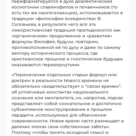
переформатируется в духе диалектической
космогонии славянофилов и почвенников (то
есть тех же неогегельянцев), истолковывается в
традиции «философии всеединства» В.
Соловьева, в результате чего вся эта
лжехристианская традиция преподносится как
«органическое» продолжение и «развитие»
формулы Филофея, будучи, повторим,
противоположной ей по духу и даже по самому
вектору исторического процесса, где
христианское прошлое и гностическое будущее
оказываются перевернутыми.
«Перенесение отдельных старых формул или
доктрин в реальности Нового времени не
обязательно свидетельствует о “связи времен”,
об устойчивых константах национального
сознания или менталитета, но, напротив, подчас
представляет собой сознательное и достаточно
субъективное конструирование в прошлом
парадигм, используемых для объяснения
современности. Новое время часто размещает в
далеких эпохах свои собственные заботы».
Поэтому «чтобы понять исходный смысл и