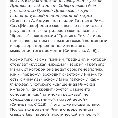
500-летию фактической автокефалии Русской
Православной Церкви. Собор должен был
утвердить за Русской Церковью статус
первенствующей в православной мире
»
(Степанов А. Актуальность идеи Третьего Рима.
Ср.: «[Низшее] место московского патриарха в
ряду восточных патриархов можно назвать
“брешью” в концепции “Третьего Рима” лишь
при неадекватном понимании самой концепции
и характера церковно-политического
мышления того времени» (Синицына. С.48)).
Кроме того, как мы помним, традиция, к которой
отсылает «русская народная» теория «Третьего
Рима», от которой она ведет свою генеалогию,
как к «первому» восходит к «ветхому Риму», то
есть к Риму языческому (а не папскому, как у
Филофея, у которого «Священная Римская
империя… дискредитируется с момента
основания как “латинская держава”, не
обладающая истинной, правой верой»
(Синицына. С. 228)). И это тоже показательно.
Поскольку древний Рим в определенном
смысле был первой гностической империей