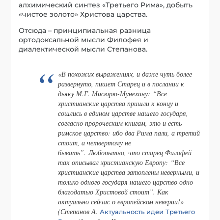
алхимический синтез «Третьего Рима», добыть
«чистое золото» Христова царства.
Отсюда – принципиальная разница
ортодоксальной мысли Филофея и
диалектической мысли Степанова.
«В похожих выражениях, и даже чуть более
развернуто, пишет Старец и в послании к
дьяку М.Г. Мисюрю-Мунехину
: “Все
христианские царства пришли к концу и
сошлись в едином царстве нашего государя,
согласно пророческим книгам, это и есть
римское царство: ибо два Рима пали, а третий
стоит, а четвертому не
бывать”.
Любопытно, что старец Филофей
так описывал христианскую Европу:
“Все
христианские царства затоплены неверными, и
только одного государя нашего царство одно
благодатью Христовой стоит”.
Как
актуально сейчас о европейском неверии!»
(Степанов А.
Актуальность идеи Третьего