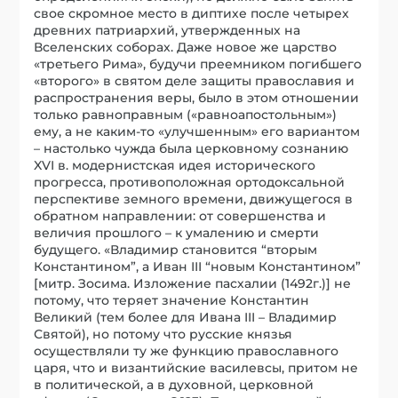
свое скромное место в диптихе после четырех
древних патриархий, утвержденных на
Вселенских соборах. Даже новое же царство
«третьего Рима», будучи преемником погибшего
«второго» в святом деле защиты православия и
распространения веры, было в этом отношении
только равноправным («равноапостольным»)
ему, а не каким-то «улучшенным» его вариантом
– настолько чужда была церковному сознанию
XVI в. модернистская идея исторического
прогресса, противоположная ортодоксальной
перспективе земного времени, движущегося в
обратном направлении: от совершенства и
величия прошлого – к умалению и смерти
будущего. «Владимир становится “вторым
Константином”, а Иван III “новым Константином”
[митр. Зосима. Изложение пасхалии (1492г.)] не
потому, что теряет значение Константин
Великий (тем более для Ивана III – Владимир
Святой), но потому что русские князья
осуществляли ту же функцию православного
царя, что и византийские василевсы, притом не
в политической, а в духовной, церковной