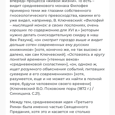
вперед» процесса «живой жизни». То есть –
видит средневекового монаха Филофея
примерно теми же глазами собственного
гносеологического превосходства, какими его
уже видел, например, В. Ключевский: «
Филофей
– мыслящий монах: в своих посланиях, очень
хороших по содержанию для XVI в.
» [которым
нужно делать снисходительную скидку в наш
Век Разума], «
он смотрит гораздо выше и видит
дальше сотен современных ему русских
книжников
» [хотя, конечно же, не так высоко и
далеко, как сам Ключевский]. «
Оставаясь в кругу
понятий времени»
[«темных веков»
«средневековой схоластики»], «
он, однако ж,
ищет разумного объяснения событий, питавших
суеверие в его современниках
» [хотя,
разумеется, еще и не может их найти в полной
мере, будучи человеком своего времени]
(Ключевский В.О. Псковские поры (1872 г.) /
Синицына. С.21).
Между тем, средневековая идея «Третьего
Рима» была именно частью Священного
Предания, хотя это и касается не столько