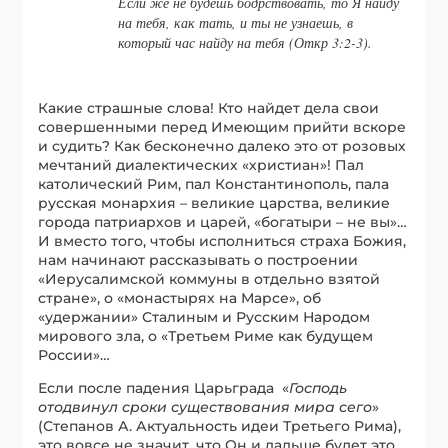
Если же не будешь бодрствовать, то Я найду
на тебя, как тать, и ты не узнаешь, в
который час найду на тебя (Откр 3:2-3).
Какие страшные слова! Кто найдет дела свои
совершенными перед Имеющим прийти вскоре
и судить? Как бесконечно далеко это от розовых
мечтаний диалектических «христиан»! Пал
католический Рим, пал Константинополь, пала
русская монархия – великие царства, великие
города патриархов и царей, «богатыри – не вы»…
И вместо того, чтобы исполниться страха Божия,
нам начинают рассказывать о построении
«Иерусалимской коммуны в отдельно взятой
стране», о «монастырях на Марсе», об
«удержании» Сталиным и Русским Народом
мирового зла, о «Третьем Риме как будущем
России»…
Если после падения Царьграда «
Господь
отодвинул сроки существования мира сего
»
(Степанов А. Актуальность идеи Третьего Рима),
это вовсе не значит, что Он и дальше будет это