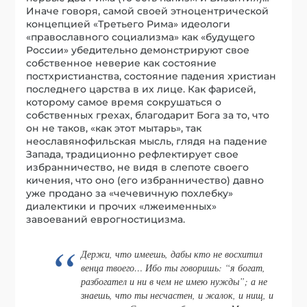
Иначе говоря, самой своей этноцентрической
концепцией «Третьего Рима» идеологи
«православного социализма» как «будущего
России» убедительно демонстрируют свое
собственное неверие как состояние
постхристианства, состояние падения христиан
последнего царства в их лице. Как фарисей,
которому самое время сокрушаться о
собственных грехах, благодарит Бога за то, что
он не таков, «как этот мытарь», так
неославянофильская мысль, глядя на падение
Запада, традиционно рефлектирует свое
избранничество, не видя в слепоте своего
кичения, что оно (его избранничество) давно
уже продано за «чечевичную похлебку»
диалектики и прочих «лжеименных»
завоеваний еврогностицизма.
Держи, что имеешь, дабы кто не восхитил
венца твоего… Ибо ты говоришь: “я богат,
разбогател и ни в чем не имею нужды”; а не
знаешь, что ты несчастен, и жалок, и нищ, и