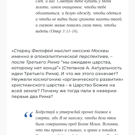
слеп, и наг. Советую тебе купить у Меня
золото, огнем очищенное, чтобы тебе
обогатиться, и белую одежду, чтобы одеться
и чтобы не видна была срамота наготы твоей,
и глазною мазью помажь глаза твои, чтобы
видеть (Откр 3:11-18).
«
Старец Филофей мыслит миссию Москвы
именно в апокалиптической перспективе, –
после Третьего Рима
“мы ожидаем царства,
которому нет конца”» (Степанов А. Актуальность
идеи Третьего Рима). И что же этого означает?
Неужели космогонию «органического развития»
христианского царства – в Царство Божие на
всей земле? Почему же тогда пали в неверии
первые два Рима?
Бодрствуй и утверждай прочее близкое к
смерти; ибо Я не нахожу, чтобы дела твои
были совершенны пред Богом Моим. Вспомни,
что ты принял и слышал, и храни и покайся.