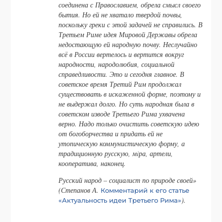
соединена с Православием, обрела смысл своего
бытия. Но ей не хватало твердой почвы,
поскольку греки с этой задачей не справились. В
Третьем Риме идея Мировой Державы обрела
недостающую ей народную почву. Неслучайно
всё в России вертелось и вертится вокруг
народности, народолюбия, социальной
справедливости. Это и сегодня главное. В
советское время Третий Рим продолжал
существовать в искаженной форме, поэтому и
не выдержал долго. Но суть народная была в
советском изводе Третьего Рима ухвачена
верно. Надо только очистить советскую идею
от богоборчества и придать ей не
утопическую коммунистическую форму, а
традиционную русскую, мiра, артели,
кооператива, наконец.
Русский народ – социалист по природе своей»
(Степанов А.
Комментарий к его статье
).
«Актуальность идеи Третьего Рима»