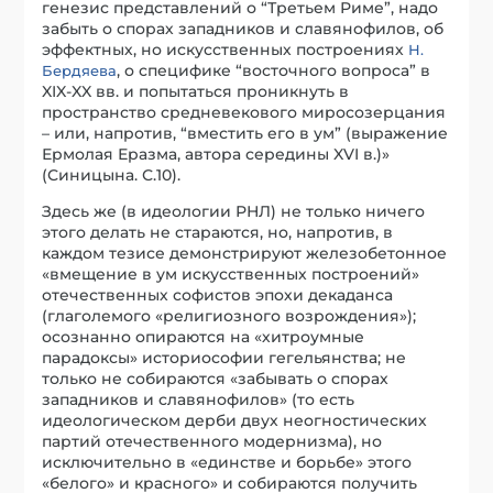
генезис представлений о “Третьем Риме”, надо
забыть о спорах западников и славянофилов, об
эффектных, но искусственных построениях
Н.
, о специфике “восточного вопроса” в
Бердяева
XIX-XX вв. и попытаться проникнуть в
пространство средневекового миросозерцания
– или, напротив, “вместить его в ум” (выражение
Ермолая Еразма, автора середины XVI в.)»
(Синицына. С.10).
Здесь же (в идеологии РНЛ) не только ничего
этого делать не стараются, но, напротив, в
каждом тезисе демонстрируют железобетонное
«вмещение в ум искусственных построений»
отечественных софистов эпохи декаданса
(глаголемого «религиозного возрождения»);
осознанно опираются на «хитроумные
парадоксы» историософии гегельянства; не
только не собираются «забывать о спорах
западников и славянофилов» (то есть
идеологическом дерби двух неогностических
партий отечественного модернизма), но
исключительно в «единстве и борьбе» этого
«белого» и красного» и собираются получить