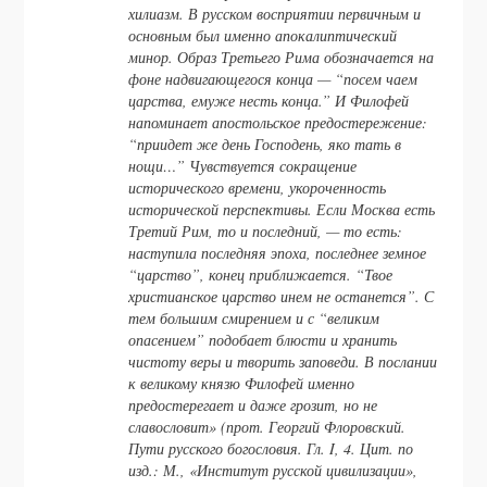
хилиазм. В русском восприятии первичным и
основным был именно апокалиптический
минор. Образ Третьего Рима обозначается на
фоне надвигающегося конца — “посем чаем
царства, емуже несть конца.” И Филофей
напоминает апостольское предостережение:
“приидет же день Господень, яко тать в
нощи…” Чувствуется сокращение
исторического времени, укороченность
исторической перспективы. Если Москва есть
Третий Рим, то и последний, — то есть:
наступила последняя эпоха, последнее земное
“царство”, конец приближается. “Твое
христианское царство инем не останется”. С
тем большим смирением и с “великим
опасением” подобает блюсти и хранить
чистоту веры и творить заповеди. В послании
к великому князю Филофей именно
предостерегает и даже грозит, но не
славословит» (прот. Георгий Флоровский.
Пути русского богословия. Гл. I, 4. Цит. по
изд.: М., «Институт русской цивилизации»,