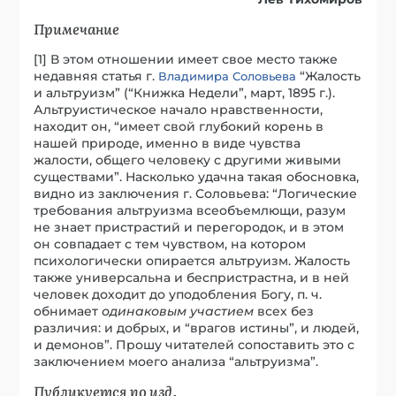
Примечание
[1] В этом отношении имеет свое место также
недавняя статья г.
“Жалость
Владимира Соловьева
и альтруизм” (“Книжка Недели”, март, 1895 г.).
Альтруистическое начало нравственности,
находит он, “имеет свой глубокий корень в
нашей природе, именно в виде чувства
жалости, общего человеку с другими живыми
существами”. Насколько удачна такая обосновка,
видно из заключения г. Соловьева: “Логические
требования альтруизма всеобъемлющи, разум
не знает пристрастий и перегородок, и в этом
он совпадает с тем чувством, на котором
психологически опирается альтруизм. Жалость
также универсальна и беспристрастна, и в ней
человек доходит до уподобления Богу, п. ч.
обнимает
одинаковым участием
всех без
различия: и добрых, и “врагов истины”, и людей,
и демонов”. Прошу читателей сопоставить это с
заключением моего анализа “альтруизма”.
Публикуется по изд.