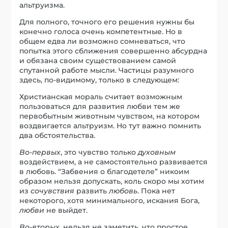
альтруизма.
Для полного, точного его решения нужны бы
конечно голоса очень компетентные. Но в
общем едва ли возможно сомневаться, что
попытка этого сближения совершенно абсурдна
и обязана своим существованием самой
спутанной работе мысли. Частицы разумного
здесь, по-видимому, только в следующем:
Христианская мораль считает возможным
пользоваться для развития любви тем же
первобытным животным чувством, на котором
воздвигается альтруизм. Но тут важно помнить
два обстоятельства.
Во-первых
, это чувство только
духовным
воздействием, а не самостоятельно развивается
в любовь. “Забвения о благодетеле” никоим
образом нельзя допускать, коль скоро мы хотим
из
сочувствия
развить
любовь
. Пока нет
некоторого, хотя минимального, искания Бога,
любви
не выйдет.
Во-вторых
, нельзя не заметить, что простое