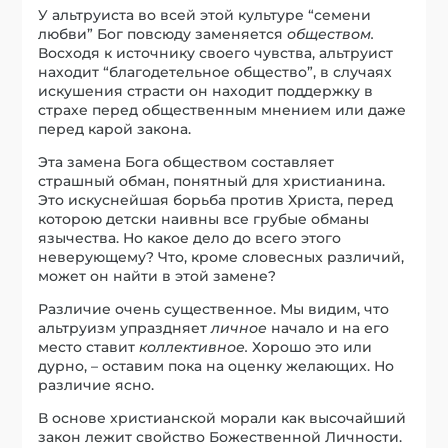
У альтруиста во всей этой культуре “семени
любви” Бог повсюду заменяется
обществом.
Восходя к источнику своего чувства, альтруист
находит “благодетельное общество”, в случаях
искушения страсти он находит поддержку в
страхе перед общественным мнением или даже
перед карой закона.
Эта замена Бога обществом составляет
страшный обман, понятный для христианина.
Это искуснейшая борьба против Христа, перед
которою детски наивны все грубые обманы
язычества. Но какое дело до всего этого
неверующему? Что, кроме словесных различий,
может он найти в этой замене?
Различие очень существенное. Мы видим, что
альтруизм упраздняет
личное
начало и на его
место ставит
коллективное.
Хорошо это или
дурно, – оставим пока на оценку желающих. Но
различие ясно.
В основе христианской морали как высочайший
закон лежит свойство Божественной Личности.