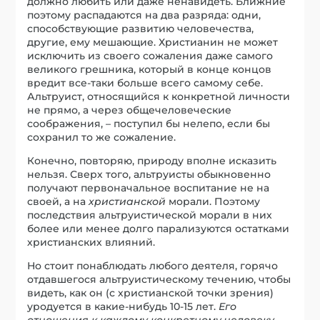
должно любить или даже ненавидеть. Ближние
поэтому распадаются на два разряда: одни,
способствующие развитию человечества,
другие, ему мешающие. Христианин не может
исключить из своего сожаления даже самого
великого грешника, который в конце концов
вредит все-таки больше всего самому себе.
Альтруист, относящийся к конкретной личности
не прямо, а через общечеловеческие
соображения, – поступил бы нелепо, если бы
сохранил то же сожаление.
Конечно, повторяю, природу вполне исказить
нельзя. Сверх того, альтруисты обыкновенно
получают первоначальное воспитание не на
своей, а на
христианской
морали. Поэтому
последствия альтруистической морали в них
более или менее долго парализуются остатками
христианских влияний.
Но стоит понаблюдать любого деятеля, горячо
отдавшегося альтруистическому течению, чтобы
видеть, как он (с христианской точки зрения)
уродуется в какие-нибудь 10-15 лет.
Его
отношения к каждому конкретному человеку