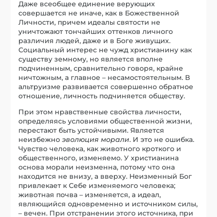
Даже всеобщее единение верующих
совершается не иначе, как в Божественной
Личности, причем идеалы святости не
уничтожают тончайших оттенков личного
различия людей, даже и в Боге живущих.
Социальный интерес не чужд христианину как
существу земному, но является вполне
подчиненным, сравнительно говоря, крайне
ничтожным, а главное – несамостоятельным. В
альтруизме развивается совершенно обратное
отношение, личность подчиняется обществу.
При этом нравственные свойства личности,
определяясь условиями общественной жизни,
перестают быть устойчивыми. Является
неизбежно
эволюция морали
. И это не ошибка.
Чувство человека, как животного кроткого и
общественного, изменяемо. У христианина
основа морали неизменна, потому что она
находится не внизу, а вверху. Неизменный Бог
привлекает к Себе изменяемого человека;
животная почва – изменяется, а идеал,
являющийся одновременно и источником силы,
– вечен. При отстранении этого источника, при