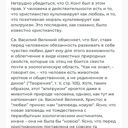
Нетрудно убедиться, что О. Конт был в этом
прав. У человека в действительности есть и то,
что христианство культивирует как
любовь
, и то,
что позитивная мораль культивирует как
альтруизм
. Это последнее, как сказано, было
известно христианству.
Св. Василий Великий объясняет, что Бог, ставя
перед человеком обязанность развивать в себе
чувство
любви
, дает ему для этого возможность
и облегчение в виде известных природных
свойств, которые св. отец не боится свести
почти в зоологическую область. “Как не знает, –
говорит он, – что человек есть животное
кроткое и общественное, а не уединенное и
дикое” (“Творения”, т. V, стр. 105). Хотя, таким
образом, этот “альтруизм” кроется даже в
животной природе человека, однако, как тут же
напоминает св. Василий Великий, Христос в
“любви” принес нам “заповедь
новую
“. Ясно, что
новая заповедь не тождественна с
первобытным зоологическим инстинктом,
иначе – она не была бы “новою”. Ясно, что перед
христианином поставлена не совсем та