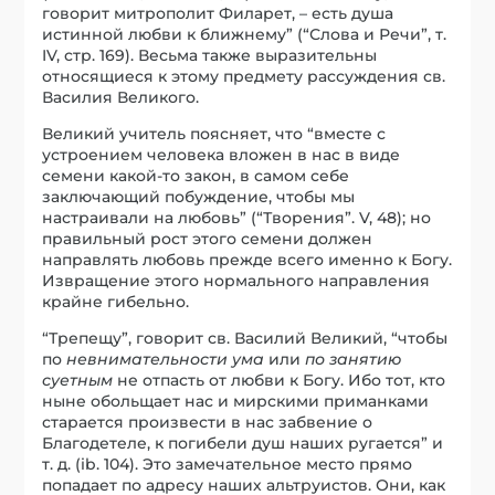
говорит митрополит Филарет, – есть душа
истинной любви к ближнему” (“Слова и Речи”, т.
IV, стр. 169). Весьма также выразительны
относящиеся к этому предмету рассуждения св.
Василия Великого.
Великий учитель поясняет, что “вместе с
устроением человека вложен в нас в виде
семени какой-то закон, в самом себе
заключающий побуждение, чтобы мы
настраивали на любовь” (“Творения”. V, 48); но
правильный рост этого семени должен
направлять любовь прежде всего именно к Богу.
Извращение этого нормального направления
крайне гибельно.
“Трепещу”, говорит св. Василий Великий, “чтобы
по
невнимательности ума
или
по занятию
суетным
не отпасть от любви к Богу. Ибо тот, кто
ныне обольщает нас и мирскими приманками
старается произвести в нас забвение о
Благодетеле, к погибели душ наших ругается” и
т. д. (ib. 104). Это замечательное место прямо
попадает по адресу наших альтруистов. Они, как