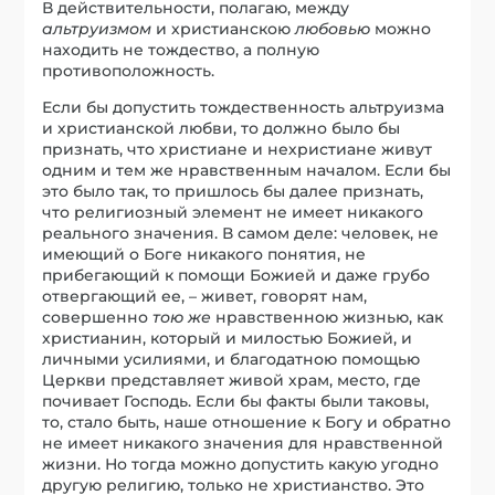
В действительности, полагаю, между
альтруизмом
и христианскою
любовью
можно
находить не тождество, а полную
противоположность.
Если бы допустить тождественность альтруизма
и христианской любви, то должно было бы
признать, что христиане и нехристиане живут
одним и тем же нравственным началом. Если бы
это было так, то пришлось бы далее признать,
что религиозный элемент не имеет никакого
реального значения. В самом деле: человек, не
имеющий о Боге никакого понятия, не
прибегающий к помощи Божией и даже грубо
отвергающий ее, – живет, говорят нам,
совершенно
тою же
нравственною жизнью, как
христианин, который и милостью Божией, и
личными усилиями, и благодатною помощью
Церкви представляет живой храм, место, где
почивает Господь. Если бы факты были таковы,
то, стало быть, наше отношение к Богу и обратно
не имеет никакого значения для нравственной
жизни. Но тогда можно допустить какую угодно
другую религию, только не христианство. Это