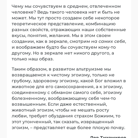
Чему мы сочувствуем в
среднем
, отвлеченном
человеке? Ведь такого человека нет и быть не
может. Мы тут просто создаем себе некоторое
теоретическое представление, комбинацию
разных свойств, отражающих наши собственные
вкусы, понятия, желания. Мы в этом своем
создании, как в зеркале, смотрим
на самих себя
,
и воображаем будто бы
сочувствуем
кому-то
другому. Но в зеркале нет никого другого, а
только наш образ.
Таким образом, в развитом альтруизме мы
возвращаемся к чистому эгоизму, только не
грубому, здоровому эгоизму, какой Бог вложил в
животное для его самосохранения, а к эгоизму,
соединенному с обманом самого себя, эгоизму
болезненному, воображающему себя чем-то
возвышенным. Если даже естественный,
животный эгоизм, чтобы не мешать росту
любви, требует обуздания страхом Божиим, то
этот утонченный, так сказать, извращенный
эгоизм, – представляет еще более плохую почву.
Лев Тихомиров