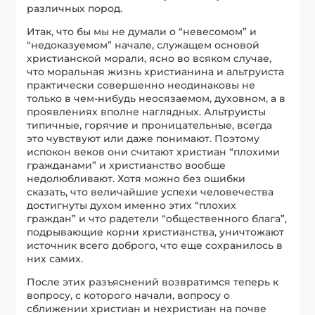
различных пород.
Итак, что бы мы не думали о “невесомом” и
“недоказуемом” начале, служащем основой
христианской морали, ясно во всяком случае,
что моральная жизнь христианина и альтруиста
практически совершенно неодинаковы не
только в чем-нибудь неосязаемом, духовном, а в
проявлениях вполне наглядных. Альтруисты
типичные, горячие и проницательные, всегда
это чувствуют или даже понимают. Поэтому
испокон веков они считают христиан “плохими
гражданами” и христианство вообще
недолюбливают. Хотя можно без ошибки
сказать, что величайшие успехи человечества
достигнуты духом именно этих “плохих
граждан” и что радетели “общественного блага”,
подрывающие корни христианства, уничтожают
источник всего доброго, что еще сохранилось в
них самих.
После этих разъяснений возвратимся теперь к
вопросу, с которого начали, вопросу о
сближении христиан и нехристиан на почве