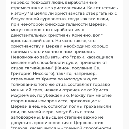
нередко подходят люди, выработанные
стремлениями не христианскими. Как отнестись
к этому? В целях ли христианства отвергать их с
безусловной суровостью, тогда как эти люди,
при некоторой снисходительности Церкви,
могут постепенно выработаться в
действительных христиан? Конечно, долг
христианский ясен. Но ясно также, что
христианству и Церкви необходимо хорошо
понимать, кто именно к ним приходит.
Невозможно забывать, что “грехи, касающиеся
мысленной способности души, признаны от
отцов тягчайшими” (Канон. послание Св.
Григория Нисского), так что, например,
отречение от Христа
по малодушию
,
по
толкованию того же отца, составляет гораздо
меньший грех, нежели отречение от Христа
искреннее
,
по убеждению. Между тем многие
сторонники компромисса, приходящие к
Церкви внешне, остаются полны греха мысли
или, по малой мере, могут быть в этом
заподозрены. В высшей степени важно не
допустить проникновения в Церковь этих
“грехов, касающихся мысленной способности