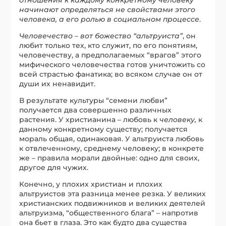
начинают определяться не свойствами этого
человека, а его ролью в социальном процессе
.
Человечество – вот божество “альтруиста”
, он
любит только тех, кто служит, по его понятиям,
человечеству, а предполагаемых “врагов” этого
мифического человечества готов уничтожить со
всей страстью фанатика; во всяком случае он от
души их ненавидит.
В результате культуры “семени любви”
получается два совершенно различных
растения. У христианина – любовь к
человеку,
к
данному конкретному существу; получается
мораль общая, одинаковая. У альтруиста любовь
к отвлеченному, среднему человеку; в конкрете
же – правила морали двойные: одно для своих,
другое для чужих.
Конечно, у плохих христиан и плохих
альтруистов эта разница менее резка. У великих
христианских подвижников и великих деятелей
альтруизма, “общественного блага” – напротив
она бьет в глаза. Это как будто два существа