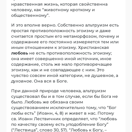
нравственная жизнь, которая свойственна
человеку, как “животному кроткому и
общественному”.
И это вполне верно. Собственно альтруизм есть
простая противоположность эгоизму и даже
считается простым его метаморфозом, почему и
содержание его постоянно измеряется тем или
иным отношением к эгоизму. Христианская
любовь
не есть противоположность эгоизму;
она имеет совершенно иной источник, иное
содержание, столь же мало противоречащее
эгоизму, как и не совпадающее с ним. Это
чувство совсем иной категории, не душевное, а
духовное
. Она вся в Боге.
При данной природе человека, альтруизм
существовал бы и в том случае, если бы Бога не
было. Любовь же обязана своим
существованием исключительно тому, что “Бог
любы есть” (Иоанн, 4, 8) и живет в нас. Потому
св. Иоанн Лествичник определяет, что “любовь
по качеству своему есть
уподобление
Богу”
(“Лествица”, слово 30, 57). “Любовь к Богу, –