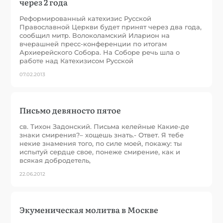
через 2 года
Реформированный катехизис Русской
Православной Церкви будет принят через два года,
сообщил митр. Волоколамский Иларион на
вчерашней пресс-конференции по итогам
Архиерейского Собора. На Соборе речь шла о
работе над Катехизисом Русской
07.02.2013
Письмо девяносто пятое
св. Тихон Задонский. Письма келейные Какие-де
знаки смирения?– хощешь знать.- Ответ. Я тебе
некие знамения того, по силе моей, покажу: ты
испытуй сердце свое, понеже смирение, как и
всякая добродетель,
22.06.2012
Экуменическая молитва в Москве