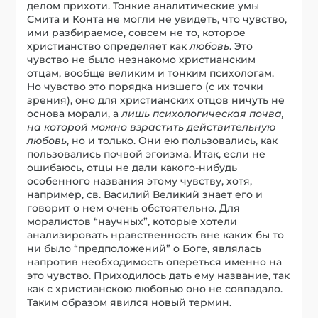
делом прихоти. Тонкие аналитические умы
Смита и Конта не могли не увидеть, что чувство,
ими разбираемое, совсем не то, которое
христианство определяет как
любовь
. Это
чувство не было незнакомо христианским
отцам, вообще великим и тонким психологам.
Но чувство это порядка низшего (с их точки
зрения), оно для христианских отцов ничуть не
основа морали, а
лишь психологическая почва,
на которой можно взрастить действительную
любовь
, но и только. Они ею пользовались, как
пользовались почвой эгоизма. Итак, если не
ошибаюсь, отцы не дали какого-нибудь
особенного названия этому чувству, хотя,
например, св. Василий Великий знает его и
говорит о нем очень обстоятельно. Для
моралистов “научных”, которые хотели
анализировать нравственность вне каких бы то
ни было “предположений” о Боге, являлась
напротив необходимость опереться именно на
это чувство. Приходилось дать ему название, так
как с христианскою любовью оно не совпадало.
Таким образом явился новый термин.