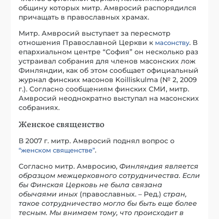
общину которых митр. Амвросий распорядился
причащать в православных храмах.
Митр. Амвросий выступает за пересмотр
отношения Православной Церкви к
. В
масонству
епархиальном центре “София” он несколько раз
устраивал собрания для членов масонских лож
Финляндии, как об этом сообщает официальный
журнал финских масонов Koilliskulma (№ 2, 2009
г.). Согласно сообщениям финских СМИ, митр.
Амвросий неоднократно выступал на масонских
собраниях.
Женское священство
В 2007 г. митр. Амвросий поднял вопрос о
.
“женском священстве”
Согласно митр. Амвросию,
Финляндия является
образцом межцерковного сотрудничества. Если
бы Финская Церковь не была связана
обычаями иных
(православных. – Ред.)
стран,
такое сотрудничество могло бы быть еще более
тесным. Мы внимаем тому, что происходит в