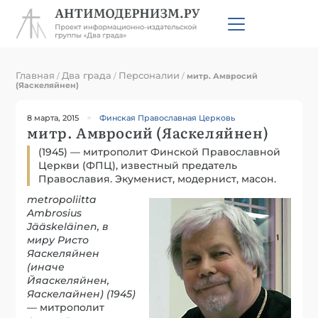
Главная
Два града
Персоналии
/
/
/
митр. Амвросий
(Яаскеляйнен)
8 марта, 2015
Финская Православная Церковь
митр. Амвросий (Яаскеляйнен)
(1945) — митрополит Финской Православной
Церкви (ФПЦ), известный предатель
Православия. Экуменист, модернист, масон.
metropoliitta
Ambrosius
Jääskeläinen, в
миру Ристо
Яаскеляйнен
(иначе
Йяаскеляйнен,
Яаскелайнен) (1945)
— митрополит