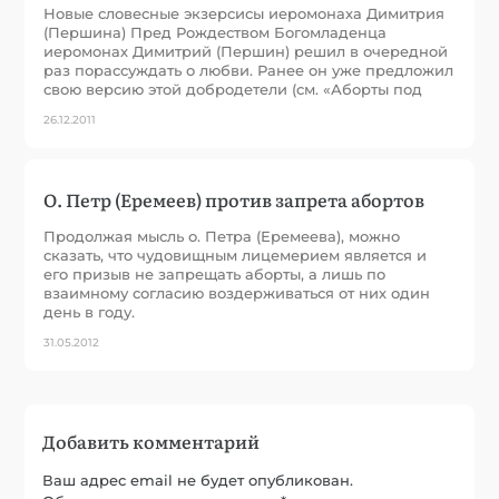
Новые словесные экзерсисы иеромонаха Димитрия
(Першина) Пред Рождеством Богомладенца
иеромонах Димитрий (Першин) решил в очередной
раз порассуждать о любви. Ранее он уже предложил
свою версию этой добродетели (см. «Аборты под
26.12.2011
О. Петр (Еремеев) против запрета абортов
Продолжая мысль о. Петра (Еремеева), можно
сказать, что чудовищным лицемерием является и
его призыв не запрещать аборты, а лишь по
взаимному согласию воздерживаться от них один
день в году.
31.05.2012
Добавить комментарий
Ваш адрес email не будет опубликован.