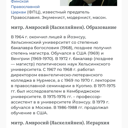
Финской
Православной
(ФПЦ), известный предатель
Церкви
Православия. Экуменист, модернист, масон.
митр. Амвросий (Яаскеляйнен). Образование
В 1964 г. окончил лицей в Йоэнсуу,
Хельсинкский университет со степенью
бакалавра богословия (1968), позднее получил
степень магистра. Обучался в США (1969) и
Венгрии (1969-1970). В 1972 г. бакалавр (позднее
— магистр) политических наук Хельсинкского
университета. С 1967 по 1968 г. работал
директором евангелическо-лютеранского
колледжа в Нурмесе, а с 1969 по 1970 г. лектором
в православной семинарии в Куопио. В 1971-1975
гг. был исследователем в Кембриджском
университете. В 1975-1976 гг. – профессор-
ассистент в в университете Йоэнсуу. В 1979 г.
обучался в Москве. В 1986-1988 гг. продолжал
обучение в США.
митр. Амвросий (Яаскеляйнен). Иерархия