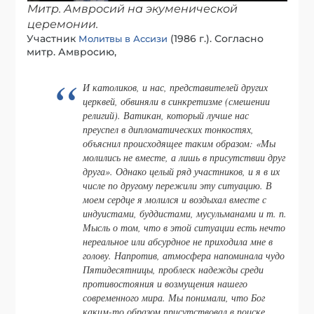
Митр. Амвросий на экуменической
церемонии.
Участник
(1986 г.). Согласно
Молитвы в Ассизи
митр. Амвросию,
И католиков, и нас, представителей других
церквей, обвиняли в синкретизме (смешении
религий). Ватикан, который лучше нас
преуспел в дипломатических тонкостях,
объяснил происходящее таким образом: «Мы
молились не вместе, а лишь в присутствии друг
друга». Однако целый ряд участников, и я в их
числе по другому пережили эту ситуацию. В
моем сердце я молился и воздыхал вместе с
индуистами, буддистами, мусульманами и т. п.
Мысль о том, что в этой ситуации есть нечто
нереальное или абсурдное не приходила мне в
голову. Напротив, атмосфера напоминала чудо
Пятидесятницы, проблеск надежды среди
противостояния и возмущения нашего
современного мира. Мы понимали, что Бог
каким-то образом присутствовал в поиске