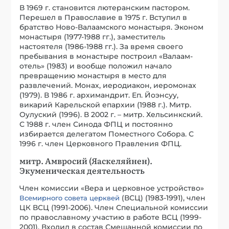
В 1969 г. становится лютеранским пастором.
Перешел в Православие в 1975 г. Вступил в
братство Ново-Валаамского монастыря. Эконом
монастыря (1977-1988 гг.), заместитель
настоятеля (1986-1988 гг.). За время своего
пребывания в монастыре построил «Валаам-
отель» (1983) и вообще положил начало
превращению монастыря в место для
развлечений. Монах, иеродиакон, иеромонах
(1979). В 1986 г. архимандрит. Еп. Йоэнсуу,
викарий Карельской епархии (1988 г.). Митр.
Оулуский (1996). В 2002 г. – митр. Хельсинкский.
С 1988 г. член Синода ФПЦ и постоянно
избирается делегатом Поместного Собора. С
1996 г. член Церковного Правления ФПЦ.
митр. Амвросий (Яаскеляйнен).
Экуменическая деятельность
Член комиссии «Вера и церковное устройство»
(ВСЦ) (1983-1991), член
Всемирного совета церквей
ЦК ВСЦ (1991-2006). Член Специальной комиссии
по православному участию в работе ВСЦ (1999-
2001). Входил в состав Смешанной комиссии по