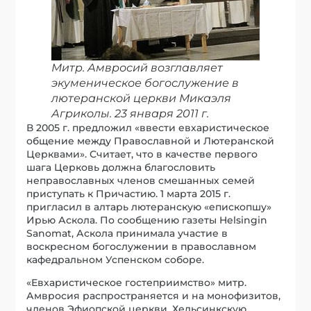
Митр. Амвросий возглавляет
экуменическое богослужение в
лютеранской церкви Микаэля
Агриколы. 23 января 2011 г.
В 2005 г. предложил «ввести евхаристическое
общение между Православной и Лютеранской
Церквами». Считает, что в качестве первого
шага Церковь должна благословить
неправославных членов смешанных семей
приступать к Причастию. 1 марта 2015 г.
пригласил в алтарь лютеранскую «епископшу»
Ирью Аскола. По сообщению газеты Helsingin
Sanomat, Аскола принимала участие в
воскресном богослужении в православном
кафедральном Успенском соборе.
«Евхаристическое гостеприимство» митр.
Амвросия распространяется и на монофизитов,
членов Эфиопской церкви, Хельсинкскую