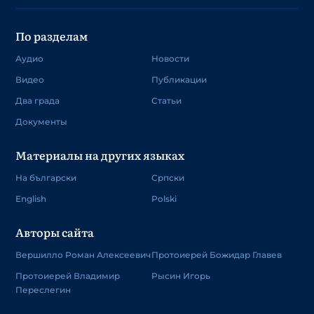
По разделам
Аудио
Новости
Видео
Публикации
Два града
Статьи
Документы
Материалы на других языках
На български
Српски
English
Polski
Авторы сайта
Вершилло Роман Алексеевич
Протоиерей Божидар Главев
Протоиерей Владимир
Рысин Игорь
Переслегин