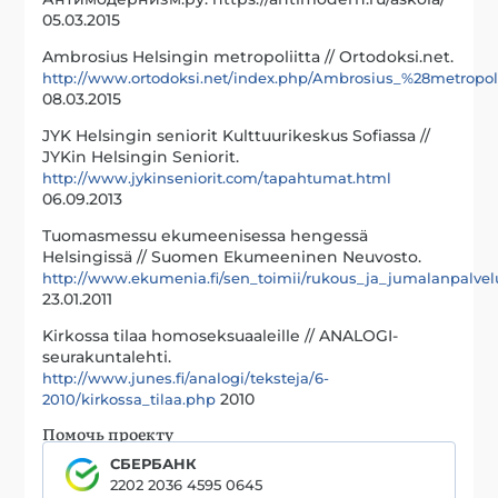
05.03.2015
Ambrosius Helsingin metropoliitta // Ortodoksi.net.
http://www.ortodoksi.net/index.php/Ambrosius_%28metropol
08.03.2015
JYK Helsingin seniorit Kulttuurikeskus Sofiassa //
JYKin Helsingin Seniorit.
http://www.jykinseniorit.com/tapahtumat.html
06.09.2013
Tuomasmessu ekumeenisessa hengessä
Helsingissä // Suomen Ekumeeninen Neuvosto.
http://www.ekumenia.fi/sen_toimii/rukous_ja_jumalanpalv
23.01.2011
Kirkossa tilaa homoseksuaaleille // ANALOGI-
seurakuntalehti.
http://www.junes.fi/analogi/teksteja/6-
2010
2010/kirkossa_tilaa.php
Помочь проекту
СБЕРБАНК
2202 2036 4595 0645