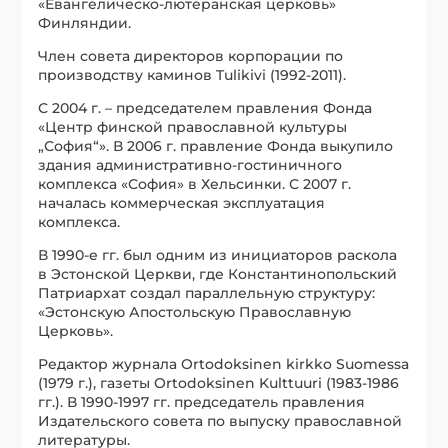
«Евангелическо-лютеранская церковь»
Финляндии.
Член совета директоров корпорации по
производству каминов Tulikivi (1992-2011).
С 2004 г. – председателем правления Фонда
«Центр финской православной культуры
„София“». В 2006 г. правление Фонда выкупило
здания административно-гостиничного
комплекса «София» в Хельсинки. С 2007 г.
началась коммерческая эксплуатация
комплекса.
В 1990-е гг. был одним из инициаторов раскола
в Эстонской Церкви, где Константинопольский
Патриархат создал параллельную структуру:
«Эстонскую Апостольскую Православную
Церковь».
Редактор журнала Ortodoksinen kirkko Suomessa
(1979 г.), газеты Ortodoksinen Kulttuuri (1983-1986
гг.). В 1990-1997 гг. председатель правления
Издательского совета по выпуску православной
литературы.