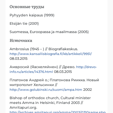
Основные труды
Pyhyyden kaipaus (1999)
Etsijän tie (2001)
Suomessa, Euroopassa ja maailmassa (2005)
Источники
Ambrosius (1945 – ) // Biografiakeskus.
http://www.kansallisbiografia.fi/kb/artikkeli/9951/
08.03.2015
Амвросий (Яаскеляйнен) // Древо.
http://drevo-
08.03.2015
info.ru/articles/14376.html
Платонов Андрей о.; Платонова Риикка. Новый
митрополит Хельсинки //
2002
http://www.golubinski.ru/suomi/ampa.htm
Bishop of orthodox church, Cultural minister
meets Amma in Helsinki, Finland 2003 //
Amritapuri.org.
http://archives.amritapuri.org/amma/2003/0310same.php