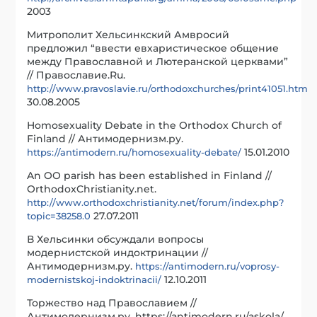
2003
Митрополит Хельсинкский Амвросий
предложил “ввести евхаристическое общение
между Православной и Лютеранской церквами”
// Православие.Ru.
http://www.pravoslavie.ru/orthodoxchurches/print41051.htm
30.08.2005
Homosexuality Debate in the Orthodox Church of
Finland // Антимодернизм.ру.
15
.
01
.
2010
https://antimodern.ru/homosexuality-debate/
An OO parish has been established in Finland //
OrthodoxChristianity.net.
http://www.orthodoxchristianity.net/forum/index.php?
27.07.2011
topic=38258.0
В Хельсинки обсуждали вопросы
модернистской индоктринации //
Антимодернизм.ру.
https://antimodern.ru/voprosy-
12.10.2011
modernistskoj-indoktrinacii/
Торжество над Православием //
Антимодернизм.ру. https://antimodern.ru/askola/