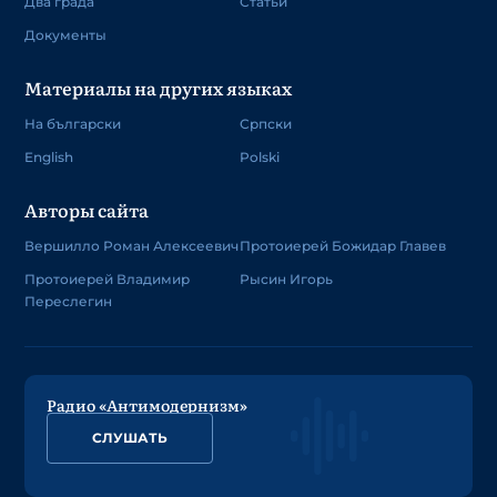
Два града
Статьи
Документы
Материалы на других языках
На български
Српски
English
Polski
Авторы сайта
Вершилло Роман Алексеевич
Протоиерей Божидар Главев
Протоиерей Владимир
Рысин Игорь
Переслегин
Радио «Антимодернизм»
СЛУШАТЬ