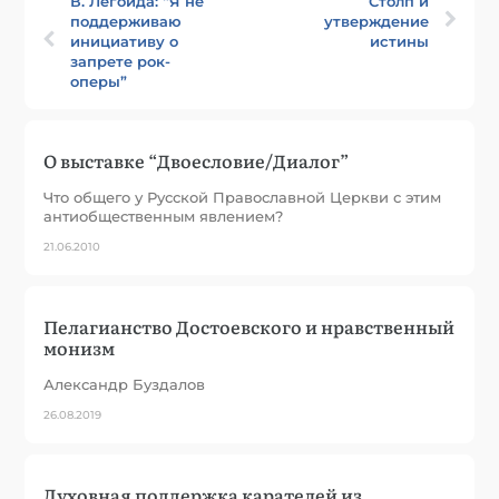
В. Легойда: “Я не
Столп и
поддерживаю
утверждение
инициативу о
истины
запрете рок-
оперы”
О выставке “Двоесловие/Диалог”
Что общего у Русской Православной Церкви с этим
антиобщественным явлением?
21.06.2010
Пелагианство Достоевского и нравственный
монизм
Александр Буздалов
26.08.2019
Духовная поддержка карателей из