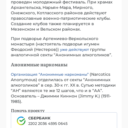
проведен молодежный фестиваль. При храмах
Архангельска, Нарьян-Мара, Мирного,
Онежского, Котласского районов действуют
православные военно-патриотические клубы.
Создание клубов также планируется в
Мезенском и Вельском районах.
При подворье Артемиево-Веркольского
монастыря (настоятель подворья игумен
Феодосий (Нестеров))
группы
уже действуют
аналогичной секты “Анонимных алкоголиков”.
Анонимные наркоманы
(Narcotics
Организация “Анонимные наркоманы”
Anonymous) отделилась от секты “Анонимных
алкоголиков” в сер. 30-х гг. XX в. Сутью методики
“АН” являются те же 12 шагов, что и в “АА”.
Основатель – Джимми Киннон (Jimmy K.) (1911-
1985).
Помочь проекту
СБЕРБАНК
2202 2036 4595 0645