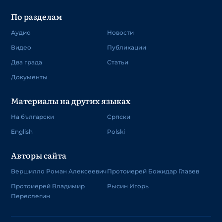
По разделам
Аудио
Новости
Видео
Публикации
Два града
Статьи
Документы
Материалы на других языках
На български
Српски
English
Polski
Авторы сайта
Вершилло Роман Алексеевич
Протоиерей Божидар Главев
Протоиерей Владимир
Рысин Игорь
Переслегин