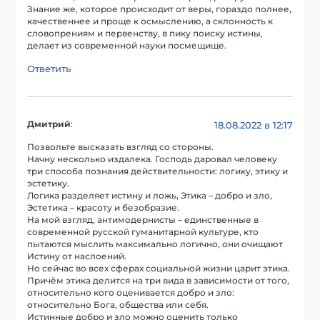
Знание же, которое происходит от веры, гораздо полнее,
качественнее и проще к осмыслению, а склонность к
словопрениям и первенству, в пику поиску истины,
делает из современной науки посмещище.
Ответить
Дмитрий
:
18.08.2022 в 12:17
Позвольте высказать взгляд со стороны.
Начну несколько издалека. Господь даровал человеку
три способа познания действительности: логику, этику и
эстетику.
Логика разделяет истину и ложь, Этика – добро и зло,
Эстетика – красоту и безобразие.
На мой взгляд, антимодернисты – единственные в
современной русской гуманитарной культуре, кто
пытаются мыслить максимально логично, они очищают
Истину от наслоений.
Но сейчас во всех сферах социальной жизни царит этика.
Причём этика делится на три вида в зависимости от того,
относительно кого оценивается добро и зло:
относительно Бога, общества или себя.
Истинные добро и зло можно оценить только