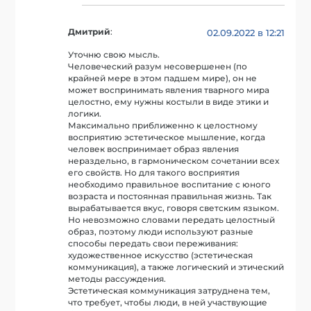
Дмитрий
:
02.09.2022 в 12:21
Уточню свою мысль.
Человеческий разум несовершенен (по
крайней мере в этом падшем мире), он не
может воспринимать явления тварного мира
целостно, ему нужны костыли в виде этики и
логики.
Максимально приближенно к целостному
восприятию эстетическое мышление, когда
человек воспринимает образ явления
нераздельно, в гармоническом сочетании всех
его свойств. Но для такого восприятия
необходимо правильное воспитание с юного
возраста и постоянная правильная жизнь. Так
вырабатывается вкус, говоря светским языком.
Но невозможно словами передать целостный
образ, поэтому люди используют разные
способы передать свои переживания:
художественное искусство (эстетическая
коммуникация), а также логический и этический
методы рассуждения.
Эстетическая коммуникация затруднена тем,
что требует, чтобы люди, в ней участвующие