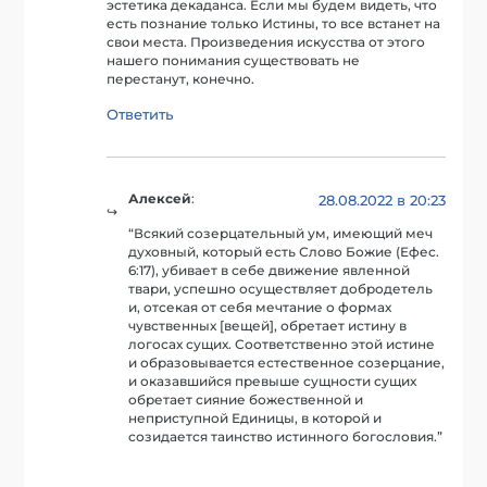
эстетика декаданса. Если мы будем видеть, что
есть познание только Истины, то все встанет на
свои места. Произведения искусства от этого
нашего понимания существовать не
перестанут, конечно.
Ответить
Алексей
:
28.08.2022 в 20:23
“Всякий созерцательный ум, имеющий меч
духовный, который есть Слово Божие (Ефес.
6:17), убивает в себе движение явленной
твари, успешно осуществляет добродетель
и, отсекая от себя мечтание о формах
чувственных [вещей], обретает истину в
логосах сущих. Соответственно этой истине
и образовывается естественное созерцание,
и оказавшийся превыше сущности сущих
обретает сияние божественной и
неприступной Единицы, в которой и
созидается таинство истинного богословия.”