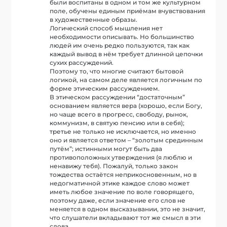
были воспитаны в одном и том же культурном
поле, обучены единым приёмам вчувствования
в художественные образы.
Логический способ мышления нет
необходимости описывать. Но большинство
людей им очень редко пользуются, так как
каждый вывод в нём требует длинной цепочки
сухих рассуждений.
Поэтому то, что многие считают бытовой
логикой, на самом деле является логичным по
форме этическим рассуждением.
В этическом рассуждении “достаточным”
основанием является вера (хорошо, если Богу,
но чаще всего в прогресс, свободу, рынок,
коммунизм, в святую пенсию или в себя);
третье не только не исключается, но именно
оно и является ответом – “золотым срединным
путём”; истинными могут быть два
противоположных утверждения (я люблю и
ненавижу тебя). Пожалуй, только закон
тождества остаётся неприкосновенным, но в
недогматичной этике каждое слово может
иметь любое значение по воле говорящего,
поэтому даже, если значение его слов не
меняется в одном высказывании, это не значит,
что слушатели вкладывают тот же смысл в эти
слова.