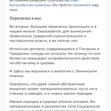
Вспомним реакцию Осипова на
ответ
. Он просто
над
Богословской комиссии
посмеялся
ним.
Перемены в нас
Во-вторых, большие перемены произошли и в
нашей жизни. Оказывается, для вынесения
правильных суждений нужна внешняя и
посторонняя власть, а ее сейчас нет.
Истинные догматы, содержащиеся в Писании и
Предании, никуда не исчезли. Но почему-то они
более не оказывают исправительного действия
на обстановку в Церкви.
И здесь мы вернемся к аналогии с Ленинским
планом.
Оказалось, что даже самый абстрактный
вымысел может материализоваться, пусть не в
станках и заводах, а в новом малом порядке.
Малый порядок в Церкви вполне осязаем. Он
материализован в документах типа Социальной
концепции, в событиях вроде экуменических