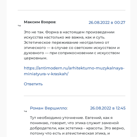
Максим Взоров
:
26.08.2022 в 00:27
Это не так. Форма в настоящем произведении
искусства настолько же важна, как и суть.
Эстетическое переживание неотделимо от
этического — в случае со светским искусством и
духовного — при соприкосновении с искусством
церковным.
https://antimodern.ru/arhitekturno-muzykalnaya-
miniatyura-v-kraskah/
Ответить
Роман Вершилло
26.08.2022 в 12:45
:
Тут необходимо уточнение. Евгений, как я
понимаю, говорит, что этика служит заменой
добродетели, как эстетика – красоты. Это верно,
потому что есть и атеистическая этика, и