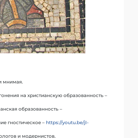
и мнимая.
гонения на христианскую образованность –
ианская образованность –
ие гностическое –
https://youtu.be/jI-
еологов и модернистов.