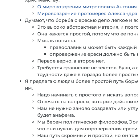
О мировоззрении митрополита Антония
Мировоззрение протоиерея Александр
Думают, что борьба с ересью дело легкое и вс
Это высоко абстрактная материя, и поэт
Она кажется простой, потому что ее пон
Мысль понятна:
православным может быть каждый 
опровержение ереси должно быть 
Первое верно, а второе нет.
Требуется сравнение не текстов, букв, а
трудности даже в гораздо более простых
Я предлагаю людям более простой путь борь
им.
Надо начинать с простого и искать вопр
Отвечать на вопросы, которые действите
Нам не нужно заново создавать или углуб
будет анафема.
Мы берем политических философов, Эри
что они нужны для опровержения ереси
Наш путь скромный и простой, но он тож