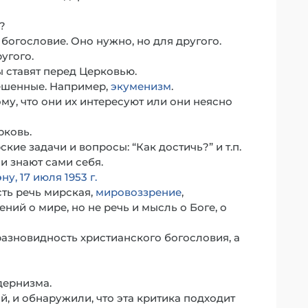
?
огословие. Оно нужно, но для другого.
угого.
 ставят перед Церковью.
ешенные. Например,
экуменизм
.
му, что они их интересуют или они неясно
рковь.
ие задачи и вопросы: “Как достичь?” и т.п.
и знают сами себя.
, 17 июля 1953 г.
сть речь мирская,
мировоззрение
,
ий о мире, но не речь и мысль о Боге, о
азновидность христианского богословия, а
дернизма.
, и обнаружили, что эта критика подходит