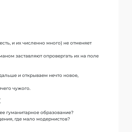
сть, и их численно много) не отменяет
маном заставляют опровергать их на поле
альше и открываем нечто новое,
ичего чужого.
ы
шее гуманитарное образование?
дения, где мало модернистов?