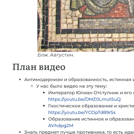
Блж. Августин.
План видео
Антимодернизм и образованность, истинная 
У нас было видео на эту тему:
Император Юлиан Отступник и его 
https://youtu.be/DMZ0Lmut5uQ
Гностическое образование и христ
https://youtu.be/YCOpTd89r5s
Образование истинное и образован
AVhdpg2M
Знать предмет лучше противника, то есть ид