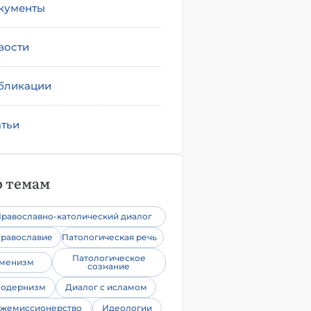
кументы
вости
бликации
атьи
 темам
равославно-католический диалог
равославие
Патологическая речь
Патологическое
уменизм
сознание
одернизм
Диалог с исламом
жемиссионерство
Идеологии