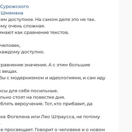
 Сурожского
а Шмемана
ем доступное. На самом деле это не так.
ому очень сложная.
имают как сравнение текстов.
человек,
каждому доступно.
 сравнение значения. А с этим большие
 вещах.
бы с модернизмом и идеологиями, и сам иду
осы для себя посильные.
льно стоят на повестке дня.
лять вероучение. Тот, кто прибавит, да
ха Фогелена или Лео Штраусса, не потому
.
е просвещает. Говорит о человеке и о новом