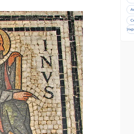
А
С
Укр