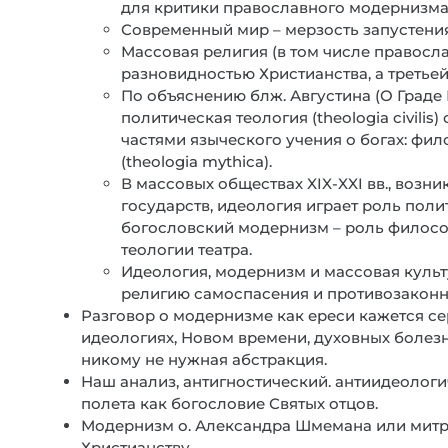
для критики православного модернизма
Современный мир – мерзость запустения
Массовая религия (в том числе правосл
разновидностью Христианства, а третьей
По объяснению блж. Августина (О Граде 
политическая теология (theologia civilis
частями языческого учения о богах: фил
(theologia mythica).
В массовых обществах XIX-XXI вв., возн
государств, идеология играет роль поли
богословский модернизм – роль философ
теологии театра.
Идеология, модернизм и массовая культ
религию самоспасения и противозаконн
Разговор о модернизме как ереси кажется се
идеологиях, Новом времени, духовных болезнях
никому не нужная абстракция.
Наш анализ, антигностический. антиидеологи
полета как богословие Святых отцов.
Модернизм о. Александра Шмемана или митр.
Христианству.