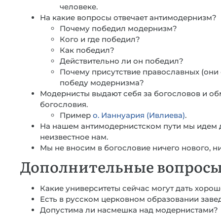
человеке.
На какие вопросы отвечает антимодернизм?
Почему победил модернизм?
Кого и где победил?
Как победил?
Действительно ли он победил?
Почему присутствие православных (они е
победу модернизма?
Модернисты выдают себя за богословов и об
богословия.
Пример
о. Ианнуария (Ивлиева)
.
На нашем антимодернистском пути мы идем д
неизвестное нам.
Мы не вносим в богословие ничего нового, н
Дополнительные вопрос
Какие университеты сейчас могут дать хоро
Есть в русском церковном образовании заве
Допустима ли насмешка над модернистами?