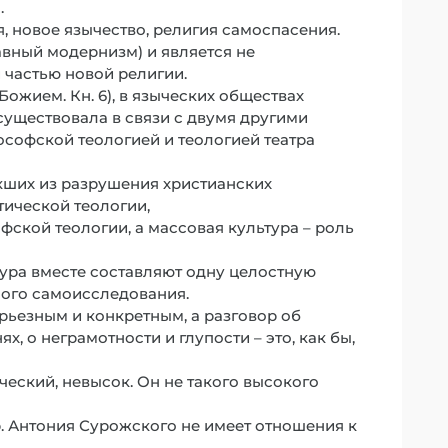
.
, новое язычество, религия самоспасения.
авный модернизм) и является не
 частью новой религии.
Божием. Кн. 6), в языческих обществах
) существовала в связи с двумя другими
ософской теологией и теологией театра
икших из разрушения христианских
тической теологии,
ской теологии, а массовая культура – роль
ура вместе составляют одну целостную
ого самоисследования.
рьезным и конкретным, а разговор об
, о неграмотности и глупости – это, как бы,
ческий, невысок. Он не такого высокого
 Антония Сурожского не имеет отношения к