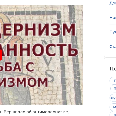
До
Но
Пу
Ст
По
П
П
Эк
М
ан Вершилло об антимодернизме,
Л