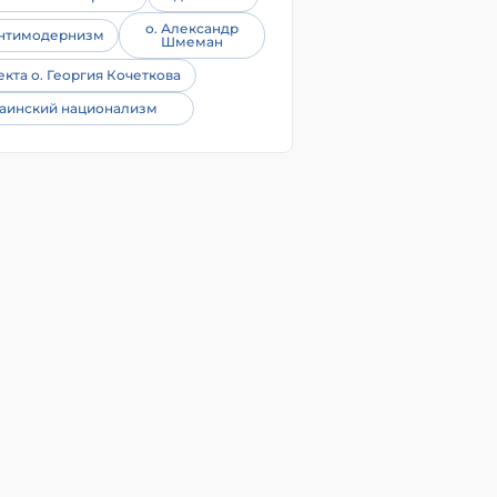
о. Александр
нтимодернизм
Шмеман
екта о. Георгия Кочеткова
аинский национализм