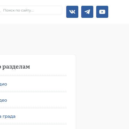
 разделам
дио
део
а града