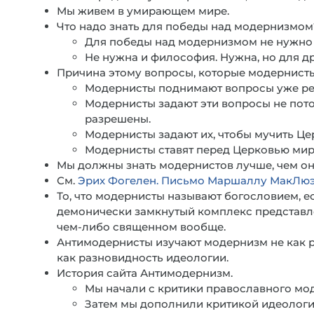
Мы живем в умирающем мире.
Что надо знать для победы над модернизмом
Для победы над модернизмом не нужно б
Не нужна и философия. Нужна, но для др
Причина этому вопросы, которые модернисты
Модернисты поднимают вопросы уже р
Модернисты задают эти вопросы не пото
разрешены.
Модернисты задают их, чтобы мучить Це
Модернисты ставят перед Церковью мирск
Мы должны знать модернистов лучше, чем он
См.
Эрих Фогелен. Письмо Маршаллу МакЛюэну
То, что модернисты называют богословием, е
демонически замкнутый комплекс представлен
чем-либо священном вообще.
Антимодернисты изучают модернизм не как р
как разновидность идеологии.
История сайта Антимодернизм.
Мы начали с критики православного мо
Затем мы дополнили критикой идеологий