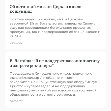
Об истинной миссии Церкви в деле
кощунниц
Поэтому верующим нужно, чтобы Церковь,
вверенной Ей от Бога властью, подвергла Своему
суду как совершивших богохульство крещеных
преступниц, так и поддержавших их священников и
мирян.
08.07.2012
В. Легойда: “Я не поддерживаю инициативу
о запрете рок-оперы”
Председатель Синодального информационного
отделаВладимир Легойда не считает
оскорбительной кощунственную рок-оперу “Иисус
Христос – суперзвезда”: Я не поддерживаю
инициативу анонимной ростовской православной
общественности о запрете рок-оперы.
30.09.2012