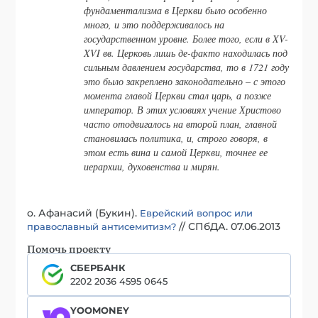
фундаментализма в Церкви было особенно
много, и это поддерживалось на
государственном уровне. Более того, если в XV-
XVI вв. Церковь лишь де-факто находилась под
сильным давлением государства, то в 1721 году
это было закреплено законодательно – с этого
момента главой Церкви стал царь, а позже
император. В этих условиях учение Христово
часто отодвигалось на второй план, главной
становилась политика, и, строго говоря, в
этом есть вина и самой Церкви, точнее ее
иерархии, духовенства и мирян.
о. Афанасий (Букин).
Еврейский вопрос или
// СПбДА. 07.06.2013
православный антисемитизм?
Помочь проекту
СБЕРБАНК
2202 2036 4595 0645
YOOMONEY