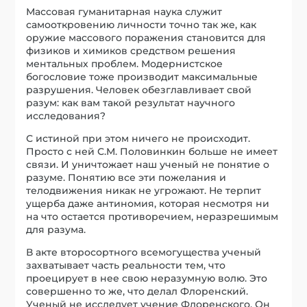
Массовая гуманитарная наука служит
самооткровению личности точно так же, как
оружие массового поражения становится для
физиков и химиков средством решения
ментальных проблем. Модернистское
богословие тоже производит максимальные
разрушения. Человек обезглавливает свой
разум: как вам такой результат научного
исследования?
С истиной при этом ничего не происходит.
Просто с ней С.М. Половинкин больше не имеет
связи. И уничтожает наш ученый не понятие о
разуме. Понятию все эти пожелания и
телодвижения никак не угрожают. Не терпит
ущерба даже антиномия, которая несмотря ни
на что остается противоречием, неразрешимым
для разума.
В акте второсортного всемогущества ученый
захватывает часть реальности тем, что
проецирует в нее свою неразумную волю. Это
совершенно то же, что делал Флоренский.
Ученый не исследует учение Флоренского. Он