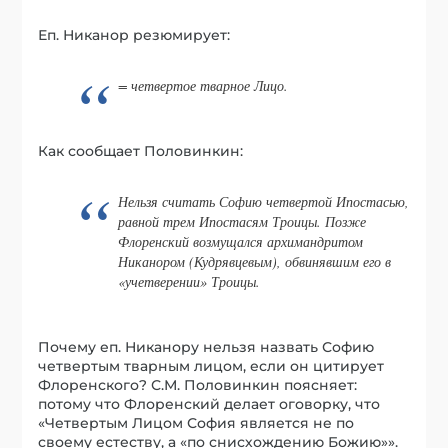
Еп. Никанор резюмирует:
= четвертое тварное Лицо.
Как сообщает Половинкин:
Нельзя считать Софию четвертой Ипостасью,
равной трем Ипостасям Троицы. Позже
Флоренский возмущался архимандритом
Никанором (Кудрявцевым), обвинявшим его в
«учетверении» Троицы.
Почему еп. Никанору нельзя назвать Софию
четвертым тварным лицом, если он цитирует
Флоренского? С.М. Половинкин поясняет:
потому что Флоренский делает оговорку, что
«Четвертым Лицом София является не по
своему естеству, а «по снисхождению Божию»».