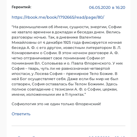
Геронтий
:
06.05.2020 в 16:20
https://rbook.me/book/1792665/read/page/80/
“На размышления об Имени, сущности, энергии, Софии
не хватало времени в докладах и беседах днем. Велись
разговоры ночью. Так, в дневнике Валентины
Михайловны от 4 декабря 1925 года фиксируется ночная
беседа А. Ф. с его другом, известным литератором В. Л.
Комаровичем о Софии. В этом ночном разговоре А. Ф.
четко отграничивает свое понимание Софии от
понимания Вл. Соловьева и о. Павла Флоренского. У них
София – тварь, чуть ли не равнозначная четвертой
ипостаси, у Лосева София – премирное Тело Божие. В
ней Бог осуществляет себя. Даже если бы мир не был
сотворен, София оставалась бы Телом Божиим. Здесь
полное совпадение с тезисами А. Ф. о Софии, церкви,
имени, изложенными им в 11 пунктах.”
Софиология это не один только Флоренский!
Ответить