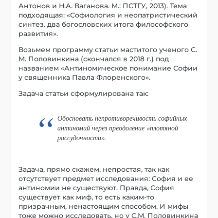
Антонов и Н.А. Ваганова. М.: ПСТГУ, 2013). Тема
подходящая: «Софиология и неопатристический
синтез. два богословских итога философского
развития».
Возьмем программу статьи маститого ученого С.
М. Половинкина (скончался в 2018 г.) под
названием «Антиномическое понимание Софии
у священника Павла Флоренского».
Задача статьи сформулирована так:
Обосновать непротиворечивость софийных
антиномий через преодоление «плотяной
рассудочности».
Задача, прямо скажем, непростая, так как
отсутствует предмет исследования: София и ее
антиномии не существуют. Правда, София
существует как миф, то есть каким-то
призрачным, ненастоящим способом. И мифы
тоже можно исследовать, но у С.М. Половинкина