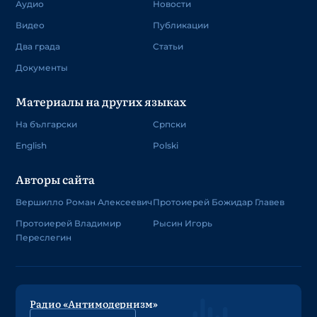
Аудио
Новости
Видео
Публикации
Два града
Статьи
Документы
Материалы на других языках
На български
Српски
English
Polski
Авторы сайта
Вершилло Роман Алексеевич
Протоиерей Божидар Главев
Протоиерей Владимир
Рысин Игорь
Переслегин
Радио «Антимодернизм»