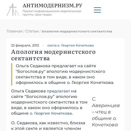
Главная
Статьи
/
/
Апология модернистского сектантства
22 февраля, 2012
секта о. Георгия Кочеткова
Апология модернистского
сектантства
Ольга Седакова предлагает на сайте
"Богослов.ру" апологию модернистского
сектантства в том виде, в каком оно
оформилось в общине о. Георгия Кочеткова.
Ольга Седакова
на
предлагает
сайте “Богослов.ру” апологию
С.
модернистского сектантства в том
Аверинцев
виде, в каком оно оформилось в
– чтец в
общине
.
о. Георгия Кочеткова
общине о.
О. Седакова, как известно, близка
Кочеткова
к этой секте и является членом