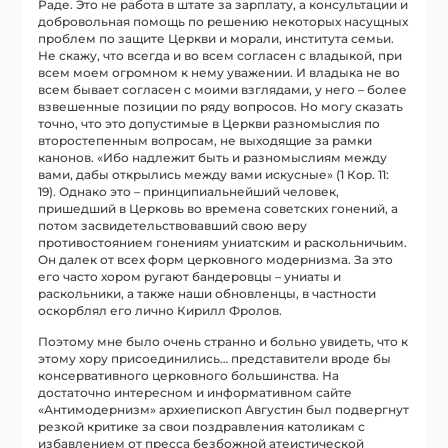
Раде. Это не работа в штате за зарплату, а консультации и
добровольная помощь по решению некоторых насущных
проблем по защите Церкви и морали, института семьи.
Не скажу, что всегда и во всем согласен с владыкой, при
всем моем огромном к нему уважении. И владыка не во
всем бывает согласен с моими взглядами, у него – более
взвешенные позиции по ряду вопросов. Но могу сказать
точно, что это допустимые в Церкви разномыслия по
второстепенным вопросам, не выходящие за рамки
канонов. «Ибо надлежит быть и разномыслиям между
вами, дабы открылись между вами искусные» (1 Кор. 11:
19). Однако это – принципиальнейший человек,
пришедший в Церковь во времена советских гонений, а
потом засвидетельствовавший свою веру
противостоянием гонениям униатским и раскольничьим.
Он далек от всех форм церковного модернизма. За это
его часто хором ругают бандеровцы – униаты и
раскольники, а также наши обновленцы, в частности
оскорблял его лично Кирилл Фролов.
Поэтому мне было очень странно и больно увидеть, что к
этому хору присоединились… представители вроде бы
консервативного церковного большинства. На
достаточно интересном и информативном сайте
«Антимодернизм» архиепископ Августин был подвергнут
резкой критике за свои поздравления католикам с
избавлением от пресса безбожной атеистической