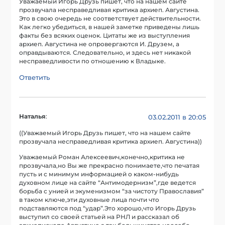
Уважаемый Игорь Друзь пишет, что на нашем сайте
прозвучала несправедливая критика архиеп. Августина.
Это в свою очередь не соответствует действительности.
Как легко убедиться, в нашей заметке приведены лишь
факты без всяких оценок. Цитаты же из выступления
архиеп. Августина не опровергаются И. Друзем, а
оправдываются. Следовательно, и здесь нет никакой
несправедливости по отношению к Владыке.
Ответить
Наталья
:
03.02.2011 в 20:05
((Уважаемый Игорь Друзь пишет, что на нашем сайте
прозвучала несправедливая критика архиеп. Августина))
Уважаемый Роман Алексеевич,конечно,критика не
прозвучала,но Вы же прекрасно понимаете,что печатая
пусть и с минимум информацией о каком-нибудь
духовном лице на сайте “Антимодернизм”,где ведется
борьба с унией и экуменизмом “за чистоту Православия”
в таком ключе,эти духовные лица почти что
подставляются под “удар”.Это хорошо,что Игорь Друзь
выступил со своей статьей на РНЛ и рассказал об