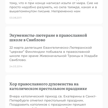
тому, что я при конце написал изыти от мира. Сие не
просто надобно разуметь, но сила таяжде, какая и в
вышепомянутом письме. Непременно нам
03.08.2011
Экуменисты-лютеране в православной
школе в Свиблово
22 марта делегация Евангелическо-Лютеранской
“церкви” Финляндии побывала в православной
школе при храме Живоначальной Троицы в Усадьбе
Свиблово.
24.03.2014
Хор православного духовенства на
католическом престольном празднике
Вчера католический приход св. Екатерины в Санкт-
Петербурге отметил престольный праздник.
Поздравить католиков с праздником пришел