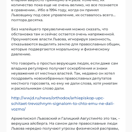
количество пока еще не очень велико, но все познается
в сравнении… Ибо в 1994 году, когда он принял
Львовщину под свое управление, их оставалось всего…
полтора десятка.
Без малейшего преувеличения можно сказать, что
обстановка там и сейчас остается очень напряженной.
Проуниатские власти Львова, игнорируя законность,
отказываются выделять землю для православных общин,
которые подвергаются моральному и физическому
давлению.
Что говорить о простых верующих людях, если даже сам
владыка регулярно получает оскорбления и знаки
неуважения от местных властей. Так, недавно он хотел
поздравить новоизбранных православных депутатов
местного горсовета, но ему не дали слова, хотя униатам
и раскольникам слово дали.
http://wwjd.ru/news/orthodox/arhiepiskop-upc-
schitaet-trevozhnym-signalom-to-chto-emu-ne-dali-
vozmo/
Архиепископ Львовский и Галицкий АвгустинНо это так, –
верхушка айсберга. На самом деле православные люди
Львова нередко получают угрозы физической расправы,