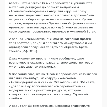
власти. Затем сайт «3 Рим» перепечатал и усилил этот
материал, дойдя уже до полного неприличия:
«Архиепископ-экуменист Августин нарушил сразу
несколько церковных канонов и правил и должен быть
отлучен от общения церковного и лишен сана. Кроме
того, он, вопреки учению Православной Церкви, считает
еретиков-папистов церковью и публично высказывает
свою радость процветанию еретиков и хулителей Бога».
А ведь в Писании сказано: «Если же согрешит против
тебя брат твой, пойди и обличи его между тобою и им
одним; если послушает тебя, то приобрел ты брата
твоего» (Мф. 18: 15).
Даже уголовным преступникам вообще-то, дают
возможность сказать оправдательное слово, не говоря
уж о православных епископах.
Я позвонил владыке во Львов, и спросил его, связывался
ли с ним кто-нибудь из сотрудников сайтов
«Антимодернизм» и «3 Рим». Оказалось – нет. Оба сайта,
судя по всему, воспользовались перепечатками с
модернистских и униатских ресурсов, которые
коверкали слова владыки в свою пользу. Странный
симбиоз…
А ведь если бы связались со Львовской епархией, то