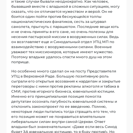
и такие случаи бывали неоднократно. Как человек,
бывавший вместе с владыкой в сложных ситуациях, могу
сказать, что он отличается мужеством и верой. Он не
боится один пойти против беснующейся толпы
националистических фанатиков, сесть за штурвал
самолета, прыгнуть с парашютом. Последние вещи хоть
и не очень приняты в его сане, но очень полезны для
несения пастырской миссии в вооруженных силах. Ведь
он возглавляет еще и Синодальный отдел УПЦ МП по
взаимодействию с вооруженными силами. Военные
уважают тех миссионеров, которые имеют мужество.
Поэтому владыке удалось спасти много душ на этом
поприще.
Но особенно много сделал он на посту Представителя
УПЦ в Верховной Раде. Большую позитивную роль
сыграли его открытые воззвания к нардепам и закрытые
переговоры с ними против рекламы алкоголя и табака в
СМИ, против игорного бизнеса, ювенальной юстиции.
Именно его принципиальная позиция помогла
депутатам осознать пагубность ювенальной системы и
отклонить законопроект по ее введению. Помню,
некоторые люди пытались тогда стращать его тем, что
его позиция может не понравиться влиятельным
либеральным силам внутри самой Церкви. Ответ
владыки был знаменательным: «Даже если весь Синод
будет ЗА ювенальную юстицию, то я буду против!». Но