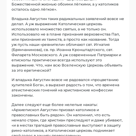
Божественной жизнью обоими лёгкими, а у католиков
осталось одно лёгкое».
Владыка Августин таких радикальных заявлений вовсе не
делал. А уж выражение Католическая церковь
использовало множество святых, а не только он.
Использовало не в плане признания верховенства Пап,
или признания их таинств, а просто как название. Тогда
уж пусть наши «ревнители» обличают свт. Игнатия
(Брянчанинова), св. пр. Иоанна Кронштадтского, свт.
Филарета Московского. А уж современные Патриархи и
епископы практически всегда используют это
выражение. Что, нам всю Вселенскую Церковь объявить
за это еретической?
И владыка Августин вовсе не радовался «процветанию
хулителей Бога», а выразил радость о том, что времена
атеистических гонений на христианские конфессии
закончены.
Далее следуют еще более нелепые накаты:
«Архиепископ Августин призвал католиков и
православных быть рядом». Он напомнил, что есть
немало стран, где христиан преследуют и даже убивают,
«и в местах трагедий православные выступают в защиту
римо-католиков, а Католическая церковь поднимает
свой голос в защиту православных».