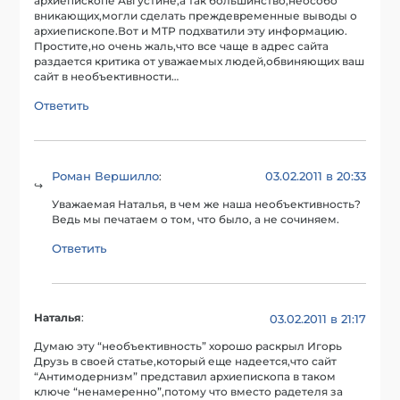
архиепископе Августине,а так большинство,неособо
вникающих,могли сделать преждевременные выводы о
архиепископе.Вот и МТР подхватили эту информацию.
Простите,но очень жаль,что все чаще в адрес сайта
раздается критика от уважаемых людей,обвиняющих ваш
сайт в необъективности…
Ответить
Роман Вершилло
03.02.2011 в 20:33
:
Уважаемая Наталья, в чем же наша необъективность?
Ведь мы печатаем о том, что было, а не сочиняем.
Ответить
Наталья
:
03.02.2011 в 21:17
Думаю эту “необъективность” хорошо раскрыл Игорь
Друзь в своей статье,который еще надеется,что сайт
“Антимодернизм” представил архиепископа в таком
ключе “ненамеренно”,потому что вместо радетеля за