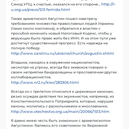
http://r-
Синод УПЦ, к счастью, оказался на его стороне…
u.org.ua/pravo/513-femida.html
Также архиепископ Августин пошел навстречу
требованиям множества православных людей Украины
(таких около миллиона), и обратился к властям с
просьбой изменить новый Налоговый Кодекс, чтобы у
верующих было право жить без ИНН. И на этом пути уже
достигнут существенный прогресс. Есть надежда на
полную победу.
http://www.zaistinu.ru/ukraine/church/avgustin.shtml
Владыка, находясь в окружении националистов,
несмотря на угрозы, всегда без экивоков говорил о
своем неприятии бандеровщины и прославлении других
коллаборационистов.
http://www.nr2.ru/kiev/283306.html
Всегда он с трепетом относился к церковным канонам,
резко осуждая действия тех экуменистов, например, из
Константинопольского Патриархата, которые, нарушая
каноны, молились с раскольниками и инославными.
http://www.otechestvo.org.ua/main/20066/1513.htm
Я давно имею честь быть знакомым с архиепископом
Августином. Являюсь его советником по Верховной