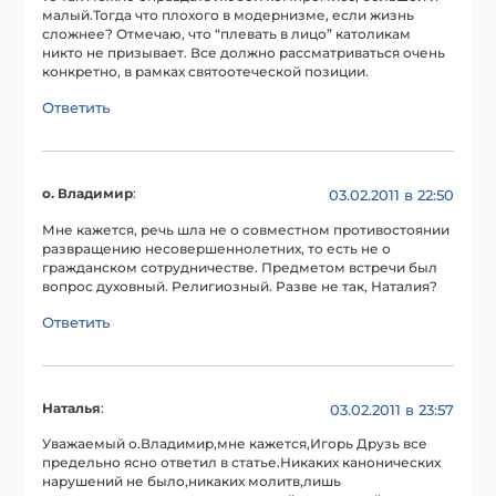
малый.Тогда что плохого в модернизме, если жизнь
сложнее? Отмечаю, что “плевать в лицо” католикам
никто не призывает. Все должно рассматриваться очень
конкретно, в рамках святоотеческой позиции.
Ответить
о. Владимир
:
03.02.2011 в 22:50
Мне кажется, речь шла не о совместном противостоянии
развращению несовершеннолетних, то есть не о
гражданском сотрудничестве. Предметом встречи был
вопрос духовный. Религиозный. Разве не так, Наталия?
Ответить
Наталья
:
03.02.2011 в 23:57
Уважаемый о.Владимир,мне кажется,Игорь Друзь все
предельно ясно ответил в статье.Никаких канонических
нарушений не было,никаких молитв,лишь