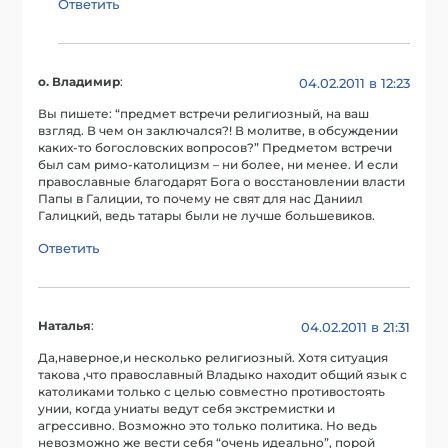
Ответить
о. Владимир
:
04.02.2011 в 12:23
Вы пишете: “предмет встречи религиозный, на ваш
взгляд. В чем он заключался?! В молитве, в обсуждении
каких-то богословских вопросов?” Предметом встречи
был сам римо-католицизм – ни более, ни менее. И если
православные благодарят Бога о восстановлении власти
Папы в Галиции, то почему не свят для нас Даниил
Галицкий, ведь татары были не лучше большевиков.
Ответить
Наталья
:
04.02.2011 в 21:31
Да,наверное,и несколько религиозный. Хотя ситуация
такова ,что православный Владыко находит общий язык с
католиками только с целью совместно противостоять
унии, когда униаты ведут себя экстремистки и
агрессивно. Возможно это только политика. Но ведь
невозможно же вести себя “очень идеально”, порой