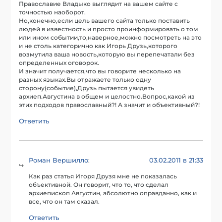
Православие Владыко выглядит на вашем сайте с
точностью наоборот.
Но,конечно,если цель вашего сайта только поставить
людей в известность и просто проинформировать о том
или ином событии,то,наверное,можно посмотреть на это
и не столь категорично как Игорь Друзь,которого
возмутила ваша новость,которую вы перепечатали без
определенных оговорок.
И значит получается,что вы говорите несколько на
разных языках.Вы отражаете только одну
сторону(событие),Друзь пытается увидеть
архиеп.Августина в общем и целостно.Вопрос,какой из
этих подходов православный?! А значит и объективный?!
Ответить
Роман Вершилло
03.02.2011 в 21:33
:
Как раз статья Игоря Друзя мне не показалась
объективной. Он говорит, что то, что сделал
архиепископ Августин, абсолютно оправданно, как и
все, что он там сказал.
Ответить