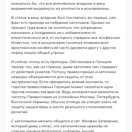
оказалось бы, что все вменяемые владыке в вину
выражения выдернуты из контекста и исковерканы.
В статье в вину владыке был поставлен, во-первых, сам
факт его прихода на собрание католиков. Однако он
пришел туда вовсе не молиться, что запрещено
канонами, а поздравить их с избавлением от
атеистического ига, от которого страдали все конфессии.
Известно, что в концлагерях гонимые клирики всех
христианских конфессий часто дружили другу с другом
перед лицом общей угрозы.
И сейчас этому есть примеры. Обстановка в Галиции
такова, что, как ни странно, даже католики там страдают
от действий униатов. Потому православные и католики
нередко объединяются для защиты от этих
экстремистов. Если прекратить всякие контакты, то
горстка православных Галиции может оказаться одна
против множества врагов. Ведь интернетные ревнители
чистоты Православия из спокойных Москвы, Петербурга,
Восточной Украины, обычно отнюдь не спешат ехать на
защиту нашей веры в место реального столкновения
религий.
С католиками немало общался и свт. Феофан Затворник,
который даже считал, что католическая церковь не
совсем лишена благодати: «Церковь дышит