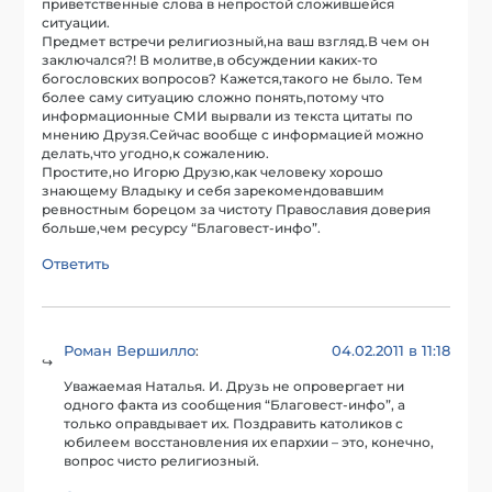
приветственные слова в непростой сложившейся
ситуации.
Предмет встречи религиозный,на ваш взгляд.В чем он
заключался?! В молитве,в обсуждении каких-то
богословских вопросов? Кажется,такого не было. Тем
более саму ситуацию сложно понять,потому что
информационные СМИ вырвали из текста цитаты по
мнению Друзя.Сейчас вообще с информацией можно
делать,что угодно,к сожалению.
Простите,но Игорю Друзю,как человеку хорошо
знающему Владыку и себя зарекомендовавшим
ревностным борецом за чистоту Православия доверия
больше,чем ресурсу “Благовест-инфо”.
Ответить
Роман Вершилло
04.02.2011 в 11:18
:
Уважаемая Наталья. И. Друзь не опровергает ни
одного факта из сообщения “Благовест-инфо”, а
только оправдывает их. Поздравить католиков с
юбилеем восстановления их епархии – это, конечно,
вопрос чисто религиозный.