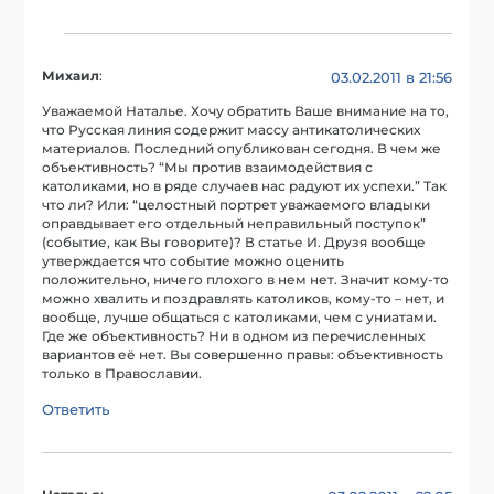
Михаил
:
03.02.2011 в 21:56
Уважаемой Наталье. Хочу обратить Ваше внимание на то,
что Русская линия содержит массу антикатолических
материалов. Последний опубликован сегодня. В чем же
объективность? “Мы против взаимодействия с
католиками, но в ряде случаев нас радуют их успехи.” Так
что ли? Или: “целостный портрет уважаемого владыки
оправдывает его отдельный неправильный поступок”
(событие, как Вы говорите)? В статье И. Друзя вообще
утверждается что событие можно оценить
положительно, ничего плохого в нем нет. Значит кому-то
можно хвалить и поздравлять католиков, кому-то – нет, и
вообще, лучше общаться с католиками, чем с униатами.
Где же объективность? Ни в одном из перечисленных
вариантов её нет. Вы совершенно правы: объективность
только в Православии.
Ответить