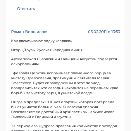
Ответить
Роман Вершилло
03.02.2011 в 13:53
:
Как раскачивают лодку «справа»
Игорь Друзь, Русская народная линия
Архиепископ Львовский и Галицкий Августин подвергся
оскорблениям …
1 февраля Церковь вспоминает пламенного борца за
чистоту Православия, против унии, святителя Марка
Эфесского. Будет справедливым в этот период
поздравить тех, кто сегодня находится на переднем крае
борьбы за чистоту веры, в униатской осаде.
Нигде в пределах СНГ нет епархии, которая потерпела
бы от униатов больше, чем Львовская епархия.
Возглавляет ее достойный архипастырь – архиепископ
Львовский и Галицкий Августин.
За период его мудрого правления количество приходов
епархии выросло примерно в 4 раза. Конечно, их