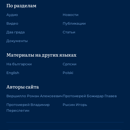
По разделам
Аудио
Новости
Видео
Публикации
Два града
Статьи
Документы
Материалы на других языках
На български
Српски
English
Polski
Авторы сайта
Вершилло Роман Алексеевич
Протоиерей Божидар Главев
Протоиерей Владимир
Рысин Игорь
Переслегин