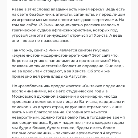
Разве в этих словах владыки есть некая ересь? Ведь есть
на свете безбожники, атеисты, сатанисты, и перед лицом
их агрессии мы можем сплотиться даже с еретиками. На
том же сайте «3 Рим» неоднократно рассказывалось о
трагической судьбе афганских христиан, которых под
угрозой смерти принуждают отречься от Христа. А ведь
они – вовсе не православные.
Так что же, сайт «3 Рим» является сайтом гнусных
«экуменистов-модернистов-еретиков»? Этот сайт что,
борется за унию с папистами или протестантами? Нет,
появление таких статей абсолютно оправдано. Они ведь
не за ересь там страдают, а за Христа. Об этом же
примерно вел речь владыка Августин.
Но «разоблачения» продолжаются: «Он также поделился
воспоминаниями, как в его студенческие годы в
Московской духовной академии и семинарии, «когда
приезжали должностные лица из Ватикана, кардиналы и
епископы из других стран, верующие стремились к ним
взять у них благословение. Сегодня это кажется
невероятным, однако тогда было так, в тогдашнее время
все соединялись… Будем надеяться, что с каждым годом
мы будем ближе, будем теснее, будем иметь более
теплые отношения», – заключил архиепископ Августин