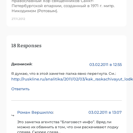
православный Хор священников Санкт-
Петербургской епархии, созданный в 1971 г. митр.
Никодимом (Ротовым).
27.11.2012
18 Responses
Дионисий
:
03.02.2011 в 12:55
Я думаю, что в этой заметке палка явно перегнута. См.:
http://ruskline.ru/analitika/2011/02/03/kak_raskachivayut_lod
Ответить
Роман Вершилло
03.02.2011 в 13:07
:
Это заметка агентства “Благовест-инфо”. Вряд ли
можно их обвинить в том, что они раскачивают лодку
справа. Скорее слева…