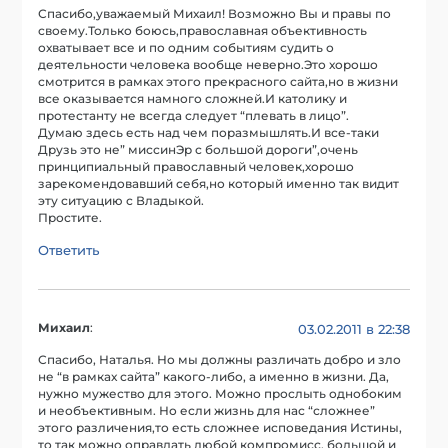
Спасибо,уважаемый Михаил! Возможно Вы и правы по
своему.Только боюсь,православная объективность
охватывает все и по одним событиям судить о
деятельности человека вообще неверно.Это хорошо
смотрится в рамках этого прекрасного сайта,но в жизни
все оказывается намного сложней.И католику и
протестанту не всегда следует “плевать в лицо”.
Думаю здесь есть над чем поразмышлять.И все-таки
Друзь это не” миссинЭр с большой дороги”,очень
принципиальный православный человек,хорошо
зарекомендовавший себя,но который именно так видит
эту ситуацию с Владыкой.
Простите.
Ответить
Михаил
:
03.02.2011 в 22:38
Спасибо, Наталья. Но мы должны различать добро и зло
не “в рамках сайта” какого-либо, а именно в жизни. Да,
нужно мужество для этого. Можно прослыть однобоким
и необъективным. Но если жизнь для нас “сложнее”
этого различения,то есть сложнее исповедания Истины,
то так можно оправдать любой компромисс, большой и