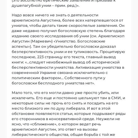
(это абсолютно еретические заявления и призывы к
душепагубной унии – прим. ред.)».
Надо вовсе ничего не знать о деятельности
архиепископа Августина, более всех натерпевшегося от
униатов, чтобы делать такие скороспелые заявления. Он
даже недавно получил богословскую степень благодаря
изданию своего исследования об унии (см. Архиепископ
Августин (Маркевич) «Униатство. Богословские
аспекты»). Там он убедительно богословски доказал
безперспективность унии и ее тупиковость. Процитирую
последнюю, 223 страницу его текста, главный вывод
книги: «…следует неизбежный вывод об исторической
бесперспективности униатства. Активизация униатства в
современной Украине связана исключительно с
политическим фактором… Собственного пути у
богословски бесплодного униатства нет».
Мало того, что его могли давно уже просто убить, или
искалечить. Его еще и постоянно шельмуют там в СМИ, и
некоторые силы не прочь его снять и посадить на его
место близкого им по духу либерала. И вот в этой
обстановке появляются статьи, которые подрывают ряды
его сторонников в консервативной среде. Неужели не
ясно, что «сближение», о котором ведет речь
архиепископ Августин, это ответ на вызовы
либерастического общества, общая борьба с той же