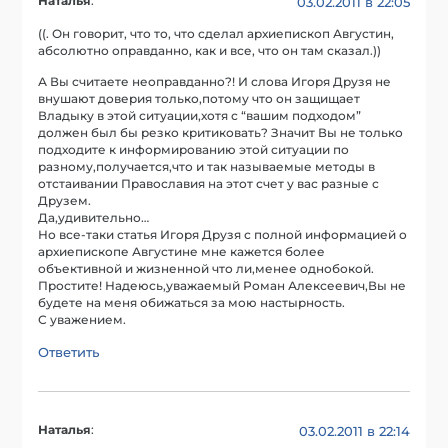
Наталья
:
03.02.2011 в 22:05
((. Он говорит, что то, что сделал архиепископ Августин,
абсолютно оправданно, как и все, что он там сказал.))
А Вы считаете неоправданно?! И слова Игоря Друзя не
внушают доверия только,потому что он защищает
Владыку в этой ситуации,хотя с “вашим подходом”
должен был бы резко критиковать? Значит Вы не только
подходите к информированию этой ситуации по
разному,получается,что и так называемые методы в
отстаивании Православия на этот счет у вас разные с
Друзем.
Да,удивительно…
Но все-таки статья Игоря Друзя с полной информацией о
архиепископе Августине мне кажется более
объективной и жизненной что ли,менее однобокой.
Простите! Надеюсь,уважаемый Роман Алексеевич,Вы не
будете на меня обижаться за мою настырность.
С уважением.
Ответить
Наталья
:
03.02.2011 в 22:14