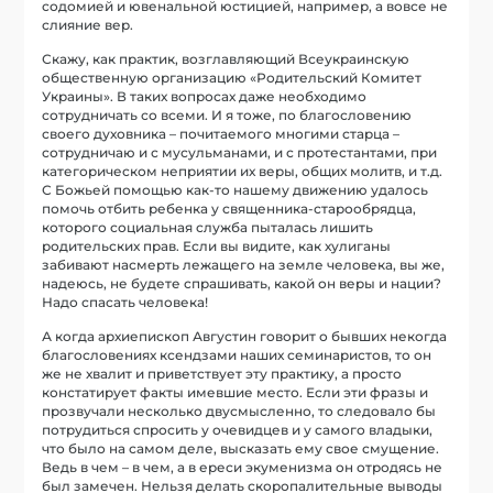
содомией и ювенальной юстицией, например, а вовсе не
слияние вер.
Скажу, как практик, возглавляющий Всеукраинскую
общественную организацию «Родительский Комитет
Украины». В таких вопросах даже необходимо
сотрудничать со всеми. И я тоже, по благословению
своего духовника – почитаемого многими старца –
сотрудничаю и с мусульманами, и с протестантами, при
категорическом неприятии их веры, общих молитв, и т.д.
С Божьей помощью как-то нашему движению удалось
помочь отбить ребенка у священника-старообрядца,
которого социальная служба пыталась лишить
родительских прав. Если вы видите, как хулиганы
забивают насмерть лежащего на земле человека, вы же,
надеюсь, не будете спрашивать, какой он веры и нации?
Надо спасать человека!
А когда архиепископ Августин говорит о бывших некогда
благословениях ксендзами наших семинаристов, то он
же не хвалит и приветствует эту практику, а просто
констатирует факты имевшие место. Если эти фразы и
прозвучали несколько двусмысленно, то следовало бы
потрудиться спросить у очевидцев и у самого владыки,
что было на самом деле, высказать ему свое смущение.
Ведь в чем – в чем, а в ереси экуменизма он отродясь не
был замечен. Нельзя делать скоропалительные выводы