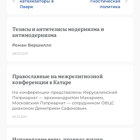
катехизаторы в
гностическая
Лавре
политика
Тезисы и антитезисы модернизма и
антимодернизма
Роман Вершилло
28.07.2017
Православные на межрелигиозной
конференции в Катаре
На конференции представлены Иерусалимский
Патриархат — архимандритом Макарием,
Московский Патриархат — сотрудником ОВЦС
диаконом Димитрием Сафоновым.
25.10.2011
Исповедание веры, правила жизни,