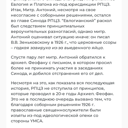
Евлогия и Платона из-под юрисдикции РПЦЗ.
Итак, Митр. Антоний, несмотря на свое
несогласие с соборными решениями, остался
во главе Синода РПЦЗ. “Евлогианский” раскол
был следствием принципиальных
вероучительных разногласий, однако митр.
Антоний оценивал ситуацию иначе: он писал
В.В. Зеньковскому в 1926 г., что церковные ссоры
–
гадкая завируха из-за выеденного яйца
.
Спустя пару лет митр. Антоний обратился к
архиеп. Феофану с письмом, в котором просил
более не принимать участия в заседаниях
Синода, и добился отстранения его от дел.
Несмотря на это, как показала вся последующая
история, РПЦЗ не отступила от принципов,
которые проводил в 20-е годы Архиеп. Феофан.
Это не в последнюю очередь вызвано тем, что
благодаря соборным решениям 1926 г.
православные священнослужители были
изъяты из-под идеологической опеки со
стороны YMCA.