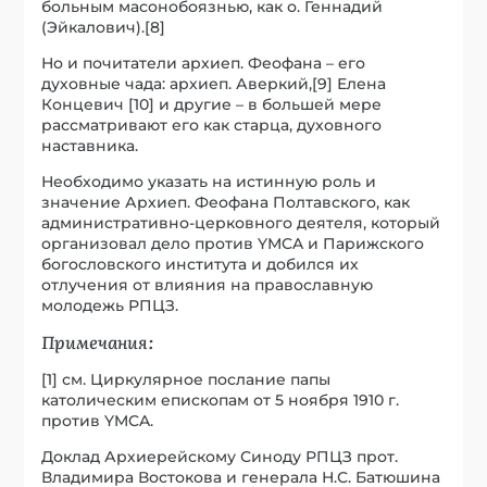
больным масонобоязнью, как о. Геннадий
(Эйкалович).[8]
Но и почитатели архиеп. Феофана – его
духовные чада: архиеп. Аверкий,[9] Елена
Концевич [10] и другие – в большей мере
рассматривают его как старца, духовного
наставника.
Необходимо указать на истинную роль и
значение Архиеп. Феофана Полтавского, как
административно-церковного деятеля, который
организовал дело против YMCA и Парижского
богословского института и добился их
отлучения от влияния на православную
молодежь РПЦЗ.
Примечания:
[1] см. Циркулярное послание папы
католическим епископам от 5 ноября 1910 г.
против YMCA.
Доклад Архиерейскому Синоду РПЦЗ прот.
Владимира Востокова и генерала Н.С. Батюшина