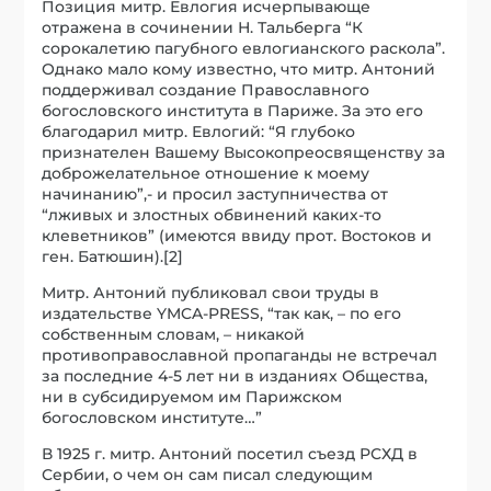
Позиция митр. Евлогия исчерпывающе
отражена в сочинении Н. Тальберга “К
сорокалетию пагубного евлогианского раскола”.
Однако мало кому известно, что митр. Антоний
поддерживал создание Православного
богословского института в Париже. За это его
благодарил митр. Евлогий: “Я глубоко
признателен Вашему Высокопреосвященству за
доброжелательное отношение к моему
начинанию”,- и просил заступничества от
“лживых и злостных обвинений каких-то
клеветников” (имеются ввиду прот. Востоков и
ген. Батюшин).[2]
Митр. Антоний публиковал свои труды в
издательстве YMCA-PRESS, “так как, – по его
собственным словам, – никакой
противоправославной пропаганды не встречал
за последние 4-5 лет ни в изданиях Общества,
ни в субсидируемом им Парижском
богословском институте…”
В 1925 г. митр. Антоний посетил съезд РСХД в
Сербии, о чем он сам писал следующим