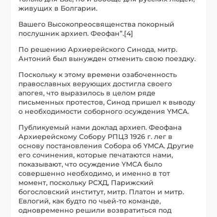
живущих в Болгарии.
Вашего Высокопреосвященства покорный
послушник архиеп. Феофан”.[4]
По решению Архиерейского Синода, митр.
Антоний был вынужден отменить свою поездку.
Поскольку к этому времени озабоченность
православных верующих достигла своего
апогея, что выразилось в целом ряде
письменных протестов, Синод пришел к выводу
о необходимости соборного осуждения YMCA.
Публикуемый нами доклад архиеп. Феофана
Архиерейскому Собору РПЦЗ 1926 г. лег в
основу постановления Собора об YMCA. Другие
его сочинения, которые печатаются нами,
показывают, что осуждение YMCA было
совершенно необходимо, и именно в тот
момент, поскольку РСХД, Парижский
богословский институт, митр. Платон и митр.
Евлогий, как будто по чьей-то команде,
одновременно решили возвратиться под