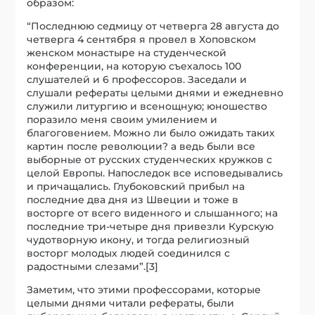
образом:
“Последнюю седмицу от четверга 28 августа до
четверга 4 сентября я провел в Хоповском
женском монастыре на студенческой
конференции, на которую съехалось 100
слушателей и 6 профессоров. Заседали и
слушали рефераты целыми днями и ежедневно
служили литургию и всенощную; юношество
поразило меня своим умилением и
благоговением. Можно ли было ожидать таких
картин после революции? а ведь были все
выборные от русских студенческих кружков с
целой Европы. Напоследок все исповедывались
и причащались. Глубоковский прибыл на
последние два дня из Швеции и тоже в
восторге от всего виденного и слышанного; на
последние три-четыре дня привезли Курскую
чудотворную икону, и тогда религиозный
восторг молодых людей соединился с
радостными слезами”.[3]
Заметим, что этими профессорами, которые
целыми днями читали рефераты, были