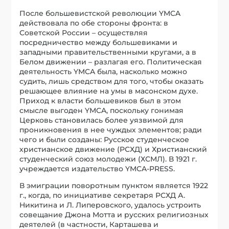
После большевистской революции YMCA
действовала по обе стороны фронта: в
Советской России – осуществляя
посредничество между большевиками и
западными правительственными кругами, а в
Белом движении – разлагая его. Политическая
деятельность YMCA была, насколько можно
судить, лишь средством для того, чтобы оказать
решающее влияние на умы в масонском духе.
Приход к власти большевиков был в этом
смысле выгоден YMCA, поскольку гонимая
Церковь становилась более уязвимой для
проникновения в нее чуждых элементов; ради
чего и были созданы: Русское студенческое
христианское движение (РСХД) и Христианский
студенческий союз молодежи (ХСМЛ). В 1921 г.
учреждается издательство YMCA-PRESS.
В эмиграции поворотным пунктом является 1922
г., когда, по инициативе секретаря РСХД А.
Никитина и Л. Липеровского, удалось устроить
совещание Джона Мотта и русских религиозных
деятелей (в частности, Карташева и