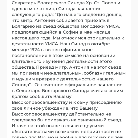
Секретарь Болгарского Синода Хр. Ст. Попов и
сделал мне от лица Синода заявление
следующего рода: “До нашего сведения дошло,
что митр. Антоний собирается приехать в
Болгарию на съезд общества молодежи YMCA,
предполагающийся в Софии в мае месяце
настоящего года. Мы относимся отрицательно к
деятельности YMCA. Наш Синод в октябре
месяце 1924 г. вынес официальное
постановление в этом смысле на основании
длительного изучения деятельности этого
общества. Приезд митр. Антония на этот съезд
мы признаем нежелательным, соблазнительным
и идущим вразрез с деятельностью нашего
Синода”.- Означенное официальное заявление
г. Секретаря Болгарского Синода считаю своим
долгом сообщить Вашему
Высокопреосвященству и к сему присоединяю
свое личное убеждение, что Вашему
Высокопреосвященству действительно не
следовало бы приезжать на означенный съезд.
Иначе на этой почве в связи с другими
обстоятельствами возможны неприятности не
только для Вас, но и вообще для русских людей,