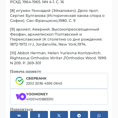
РСХД. 1964-1965. NN 4-1. С. 16
[8] игумен Геннадий (Эйкалович). Дело прот.
Сергия Булгакова (Историческая канва спора о
Софии). Сан-Франциско,1980. С. 9
[9] архиеп. Аверкий. Высокопреосвященный
Феофан, архиепископ Полтавский и
Переяславский (К столетию со дня рождения:
1872-1972 гг.). Jordanville, New York,1974.
[10] Abbot Herman. Helen Yurievna Kontzevitch.
Righteous Orthodox Writer //Orthodox Word. 1999.
N 209. P. 269-301
Помочь проекту
СБЕРБАНК
2202 2036 4595 0645
YOOMONEY
41001410883310
Поделиться