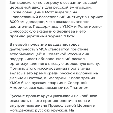
Зеньковского) по вопросу о создании высшей
церковной школы для русской эмиграции.
После совещания Мотт выделил на
Православный богословский институт в Париже
8000 ам. долларов, чего оказалось вполне
достаточно. Поддерживала YMCA и Религиозно-
философскую академию Бердяева и его
противоцерковный журнал “Путь”.
В первой половине двадцатых годов
деятельность YMCA становится поистине
всеобъемлющей: в Советской России она
поддерживает обновленческий раскол,
организуя для него высшую церковную школу.
Помимо этого массированная пропаганда
велась в это время среди русской колонии на
Дальнем Востоке, в Болгарии. В поле зрения
YMCA была русская епархия в Северной
Америке, возглавляемая митр. Платоном.
Русские правые круги указывали на крайнюю
опасность такого проникновения в дела и
внутреннюю жизнь Православной Церкви и
молодежных русских кружков. На