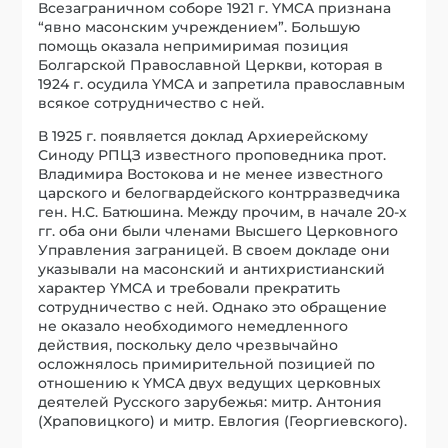
Всезаграничном соборе 1921 г. YMCA признана
“явно масонским учреждением”. Большую
помощь оказала непримиримая позиция
Болгарской Православной Церкви, которая в
1924 г. осудила YMCA и запретила православным
всякое сотрудничество с ней.
В 1925 г. появляется доклад Архиерейскому
Синоду РПЦЗ известного проповедника прот.
Владимира Востокова и не менее известного
царского и белогвардейского контрразведчика
ген. Н.С. Батюшина. Между прочим, в начале 20-х
гг. оба они были членами Высшего Церковного
Управления заграницей. В своем докладе они
указывали на масонский и антихристианский
характер YMCA и требовали прекратить
сотрудничество с ней. Однако это обращение
не оказало необходимого немедленного
действия, поскольку дело чрезвычайно
осложнялось примирительной позицией по
отношению к YMCA двух ведущих церковных
деятелей Русского зарубежья: митр. Антония
(Храповицкого) и митр. Евлогия (Георгиевского).