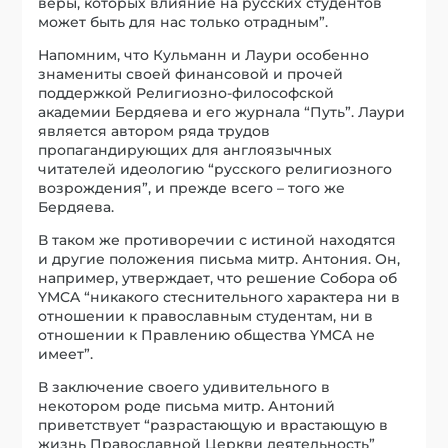
веры, которых влияние на русских студентов
может быть для нас только отрадным”.
Напомним, что Кульманн и Лаури особенно
знамениты своей финансовой и прочей
поддержкой Религиозно-философской
академии Бердяева и его журнала “Путь”. Лаури
является автором ряда трудов
пропагандирующих для англоязычных
читателей идеологию “русского религиозного
возрождения”, и прежде всего – того же
Бердяева.
В таком же противоречии с истиной находятся
и другие положения письма митр. Антония. Он,
например, утверждает, что решение Собора об
YMCA “никакого стеснительного характера ни в
отношении к православным студентам, ни в
отношении к Правлению общества YMCA не
имеет”.
В заключение своего удивительного в
некотором роде письма митр. Антоний
приветствует “разрастающую и врастающую в
жизнь Православной Церкви деятельность”