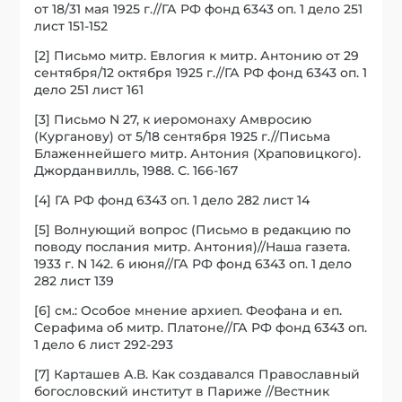
от 18/31 мая 1925 г.//ГА РФ фонд 6343 оп. 1 дело 251
лист 151-152
[2] Письмо митр. Евлогия к митр. Антонию от 29
сентября/12 октября 1925 г.//ГА РФ фонд 6343 оп. 1
дело 251 лист 161
[3] Письмо N 27, к иеромонаху Амвросию
(Курганову) от 5/18 сентября 1925 г.//Письма
Блаженнейшего митр. Антония (Храповицкого).
Джорданвилль, 1988. С. 166-167
[4] ГА РФ фонд 6343 оп. 1 дело 282 лист 14
[5] Волнующий вопрос (Письмо в редакцию по
поводу послания митр. Антония)//Наша газета.
1933 г. N 142. 6 июня//ГА РФ фонд 6343 оп. 1 дело
282 лист 139
[6] см.: Особое мнение архиеп. Феофана и еп.
Серафима об митр. Платоне//ГА РФ фонд 6343 оп.
1 дело 6 лист 292-293
[7] Карташев А.В. Как создавался Православный
богословский институт в Париже //Вестник