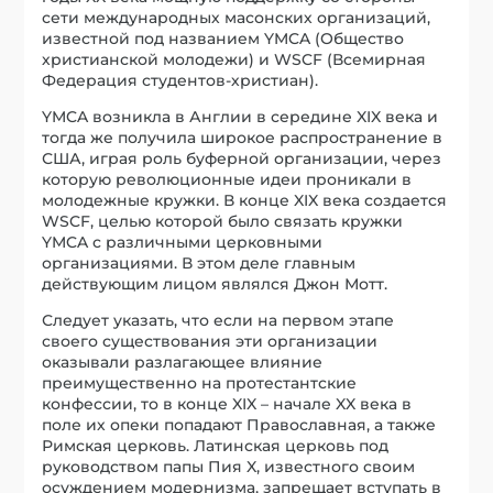
сети международных масонских организаций,
известной под названием YMCA (Общество
христианской молодежи) и WSCF (Всемирная
Федерация студентов-христиан).
YMCA возникла в Англии в середине XIX века и
тогда же получила широкое распространение в
США, играя роль буферной организации, через
которую революционные идеи проникали в
молодежные кружки. В конце XIX века создается
WSCF, целью которой было связать кружки
YMCA с различными церковными
организациями. В этом деле главным
действующим лицом являлся Джон Мотт.
Следует указать, что если на первом этапе
своего существования эти организации
оказывали разлагающее влияние
преимущественно на протестантские
конфессии, то в конце XIX – начале XX века в
поле их опеки попадают Православная, а также
Римская церковь. Латинская церковь под
руководством папы Пия X, известного своим
осуждением модернизма, запрещает вступать в