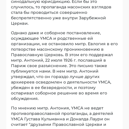
синодальную юрисдикцию. Если бы это
случилось, то пропаганда масонских взглядов
стала бы проводиться совершенно
беспрепятственно уже внутри Зарубежной
Церкви.
Однако даже и соборное постановление,
осуждающее YMCA и родственные ей
организации, не остановило митр. Евлогия в его
потворстве масонскому проникновению в
Православную Церковь. В этом его поддержал
митр. Антоний, 22 июля 1926 г. пославший в
Париж свое разъяснение. Это письмо также
публикуется нами. В нем митр. Антоний
утверждал, что он гораздо лучше других
архиереев осведомлен о деятельности YMCA,
убежден в ее безвредности, и поэтому
оспаривал соборное решение во время его
обсуждения.
По мнению митр. Антония, YMCA не ведет
противоправославной пропаганды, а деятелей
YMCA Густава Кульманна и Доналда Лаури он
считает “друзьями Православной Церкви и