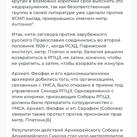
кругам в возможно короткий срок выяснить это
недоразумение, так как безответственные
группы в своей литературе уже сделали против
ХСМЛ выпад, прикрывшись именем митр.
Антония”.
Итак, нити заговора против зарубежного
русского Православия соединились во второй
половине 1926 г., когда РСХД, Парижский
институт, митр. Платон и митр. Евлогий решили
возвратиться в РПЦЗ, не затем, конечно, чтобы
ее укрепить, а затем, чтобы взорвать ее изнутри.
Архиеп. Феофан и его единомышленники
архиереи добились того, что организациям,
связанным с YMCA, было отказано в приеме под
управление Синода РПЦЗ. Одновременно с
этим клирики, признающие Соборы РПЦЗ,
должны были прекратить сотрудничество с
YMCA. Архиеп. Феофан и еп. Серафим (Соболев)
заявили также протест против признания прав
митр. Платона.[6]
Результатом действий Архиерейского Собора и
Архиерейского Синода стал уход митрополитов