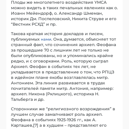
Плоды же многолетнего воздействия YMCA
можно видеть в таких печальных явлениях как о.
Иоанн Мейендорф, о. Александр Шмеман,
историк Дм. Поспеловский, Никита Струве и его
“Вестник РСХД” и пр.
Такова краткая история докладов и писем,
публикуемых
. Она, думается, объясняет тот
нами
странный факт, что сочинения архиеп. Феофана
за прошедшие 70 с лишним лет не только не
были опубликованы, но и упоминались крайне
редко, и с оговорками. Роль, которую сыграл
Архиеп. Феофан в событиях тех лет, не
укладывается в представление о том, что РПЦЗ
в идейном плане якобы возглавлялась митр.
Антонием. Эта линия развивается в трудах
почитателей памяти митр. Антония, например:
архиеп. Никона (Рклицкого), историка Н.
Тальберга и др.
Сторонники же “религиозного возрождения” в
лучшем случае замалчивают роль архиеп.
Феофана в событиях 1925-1926 гг., как А.
Карташев,[7] а в худшем – представляют его