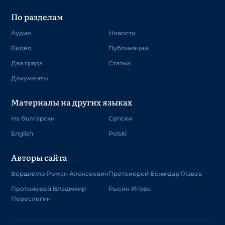
По разделам
Аудио
Новости
Видео
Публикации
Два града
Статьи
Документы
Материалы на других языках
На български
Српски
English
Polski
Авторы сайта
Вершилло Роман Алексеевич
Протоиерей Божидар Главев
Протоиерей Владимир
Рысин Игорь
Переслегин