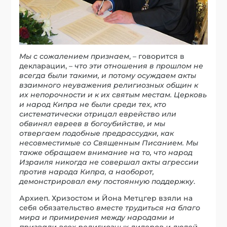
Мы с сожалением признаем
, – говорится в
декларации, –
что эти отношения в прошлом не
всегда были такими, и потому осуждаем акты
взаимного неуважения религиозных общин к
их непорочности и к их святым местам. Церковь
и народ Кипра не были среди тех, кто
систематически отрицал еврейство или
обвинял евреев в богоубийстве, и мы
отвергаем подобные предрассудки, как
несовместимые со Священным Писанием. Мы
также обращаем внимание на то, что народ
Израиля никогда не совершал акты агрессии
против народа Кипра, а наоборот,
демонстрировал ему постоянную поддержку
.
Архиеп. Хризостом и Йона Метцгер взяли на
себя обязательство
вместе трудиться на благо
мира и примирения между народами и