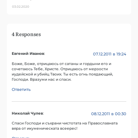
03.02.2020
4 Responses
Евгений Иванов
:
07.12.2011 в 19:24
Боже, Боже, отрицаюсь от сатаны и гордыни его и
сочетаюсь Тебе, Христе. Отрицаюсь от мерзости
иудейской и убийц Твоих. Ты есть огнь поядающий,
Господи. Вразуми нас и спаси.
Ответить
Николай Чулев
:
08.12.2011 в 00:30
Спаси Господи и съхрани чистотата на Православната
вяра от икуменическата всеерес!