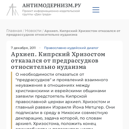
Главная
Новости
/
/
Архиеп. Кипрский Хризостом отказался от
предрассудков относительно иудаизма
7 декабря, 2011
Православно-иудейский диалог
Архиеп. Кипрский Хризостом
отказался от предрассудков
относительно иудаизма
О необходимости отказаться от
"предрассудков" и проявлений взаимного
неуважения в отношениях между
христианскими и еврейскими общинами
заявили предстоятель Кипрской
православной церкви архиеп. Хризостом и
главный раввин Израиля Йона Метцгер. Они
подписали в среду в Никосии совместную
декларацию, задача которой, по словам
архиеп. Хризостома, положить конец
враждебности и подозрительности,