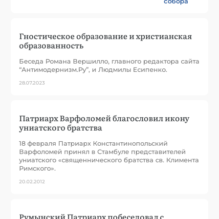
собора
Гностическое образование и христианская
образованность
Беседа Романа Вершилло, главного редактора сайта
“Антимодернизм.Ру”, и Людмилы Есипенко.
28.07.2023
Патриарх Варфоломей благословил икону
униатского братства
18 февраля Патриарх Константинопольский
Варфоломей принял в Стамбуле представителей
униатского «священнического братства св. Климента
Римского».
20.02.2012
Румынский Патриарх побеседовал с