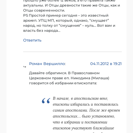
прошло уже более 12 веков, а его правила также
актуальны. И Отцы древности такие же Отцы, как и
Отцы современности.
PS Простой пример сегодня – это известный
архиеп. УПЦ МП, который, однако, “смущает”
народ, но толку от “смущения” – нуль… Вот вам и
власть без народа…
Ответить
Роман Вершилло
04.11.2012 в 19:21
:
Давайте обратимся. В Православном
Церковном праве еп. Никодима (Милаша)
говорится об избрании епископата:
В начале, в апостольском веке,
епископы избирались и поставлялись
самим апостолами. После же времен
апостольских… было установлено,
что в избрании и поставлении
епископов участвуют ближайшие