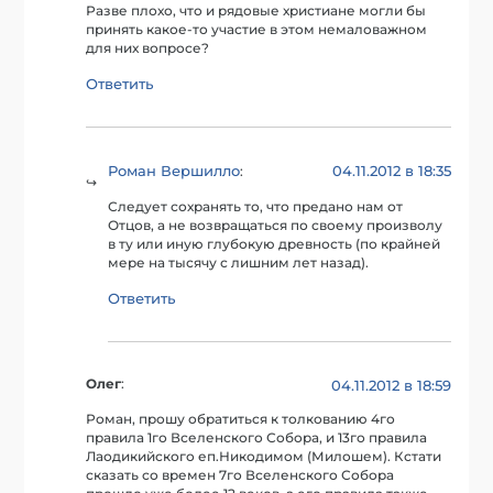
Разве плохо, что и рядовые христиане могли бы
принять какое-то участие в этом немаловажном
для них вопросе?
Ответить
Роман Вершилло
04.11.2012 в 18:35
:
Следует сохранять то, что предано нам от
Отцов, а не возвращаться по своему произволу
в ту или иную глубокую древность (по крайней
мере на тысячу с лишним лет назад).
Ответить
Олег
:
04.11.2012 в 18:59
Роман, прошу обратиться к толкованию 4го
правила 1го Вселенского Собора, и 13го правила
Лаодикийского еп.Никодимом (Милошем). Кстати
сказать со времен 7го Вселенского Собора