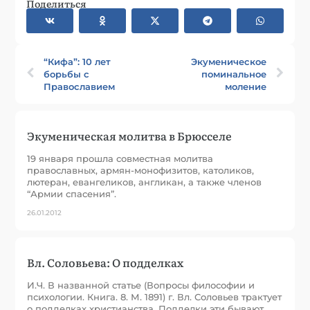
Поделиться
“Кифа”: 10 лет
Экуменическое
борьбы с
поминальное
Православием
моление
Экуменическая молитва в Брюсселе
19 января прошла совместная молитва
православных, армян-монофизитов, католиков,
лютеран, евангеликов, англикан, а также членов
“Армии спасения”.
26.01.2012
Вл. Соловьева: О подделках
И.Ч. В названной статье (Вопросы философии и
психологии. Книга. 8. М. 1891) г. Вл. Соловьев трактует
о подделках христианства. Подделки эти бывают