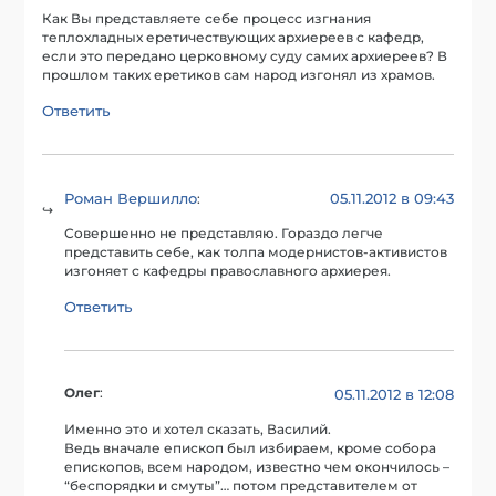
Как Вы представляете себе процесс изгнания
теплохладных еретичествующих архиереев с кафедр,
если это передано церковному суду самих архиереев? В
прошлом таких еретиков сам народ изгонял из храмов.
Ответить
Роман Вершилло
05.11.2012 в 09:43
:
Совершенно не представляю. Гораздо легче
представить себе, как толпа модернистов-активистов
изгоняет с кафедры православного архиерея.
Ответить
Олег
:
05.11.2012 в 12:08
Именно это и хотел сказать, Василий.
Ведь вначале епископ был избираем, кроме собора
епископов, всем народом, известно чем окончилось –
“беспорядки и смуты”… потом представителем от