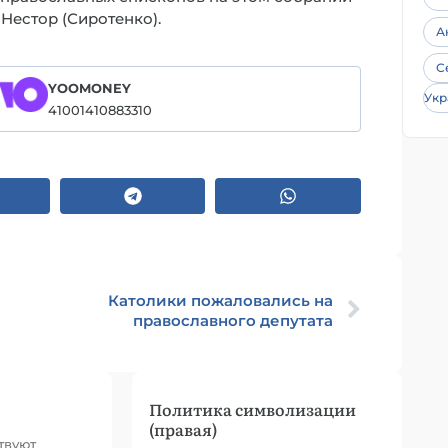
Нестор (Сиротенко).
А
С
YOOMONEY
Укр
41001410883310
Католики пожаловались на
православного депутата
Политика символизации
(правая)
твуют