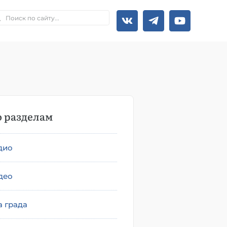
 разделам
дио
део
а града