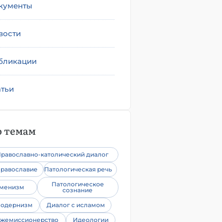
кументы
вости
бликации
атьи
 темам
равославно-католический диалог
равославие
Патологическая речь
Патологическое
уменизм
сознание
одернизм
Диалог с исламом
жемиссионерство
Идеологии