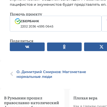
пацифистов и экуменистов будет представлять еп. 
Помочь проекту
СБЕРБАНК
2202 2036 4595 0645
Поделиться
О. Димитрий Смирнов: Магометане
нормальные люди
В Румынии прошел
Плохая вера
православно-католический
Как в Церкви сущес