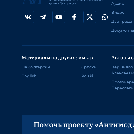
Аудио
Видео
Два града
Документы
Материалы на других языках
Авторы с
На български
Српски
Вершилло
Алексееви
English
Polski
Протоиер
Переслеги
Помочь проекту «Антимод