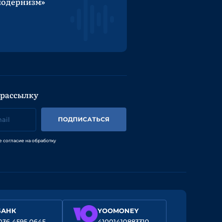
модернизм»
 рассылку
ПОДПИСАТЬСЯ
е согласие на обработку
БАНК
YOOMONEY
036 4595 0645
41001410883310