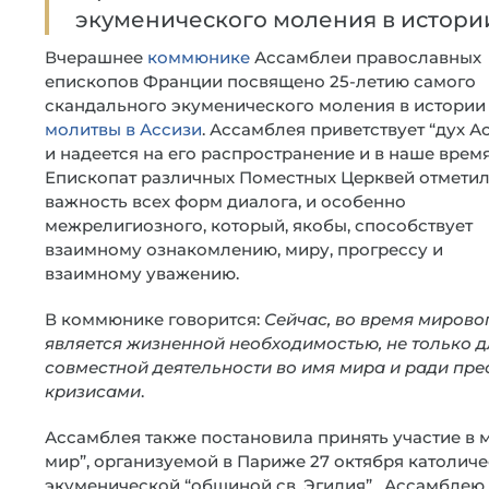
экуменического моления в истории
Вчерашнее
коммюнике
Ассамблеи православных
епископов Франции посвящено 25-летию самого
скандального экуменического моления в истории
молитвы в Ассизи
. Ассамблея приветствует “дух А
и надеется на его распространение и в наше время
Епископат различных Поместных Церквей отмети
важность всех форм диалога, и особенно
межрелигиозного, который, якобы, способствует
взаимному ознакомлению, миру, прогрессу и
взаимному уважению.
В коммюнике говорится:
Сейчас, во время мирово
является жизненной необходимостью, не только д
совместной деятельности во имя мира и ради пр
кризисами
.
Ассамблея также постановила принять участие в 
мир”, организуемой в Париже 27 октября католичес
экуменической “общиной св. Эгидия”. Ассамблею