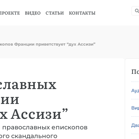
ПРОЕКТЕ
ВИДЕО
СТАТЬИ
КОНТАКТЫ
копов Франции приветствует “дух Ассизи”
По
славных
Ау
ции
х Ассизи”
Ви
Дв
 православных епископов
ого скандального