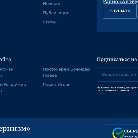
Радио «Анти
Новости
СЛУШАТЬ
Публикации
Статьи
айта
Подписаться на
 Роман
Протоиерей Божидар
ч
Главев
ей Владимир
Рысин Игорь
Нажимая на кнопку, вы дает
н
персональных данных
ернизм»
СБЕР
2202 2