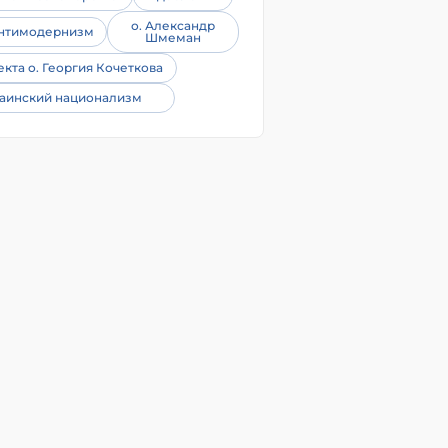
о. Александр
нтимодернизм
Шмеман
екта о. Георгия Кочеткова
аинский национализм