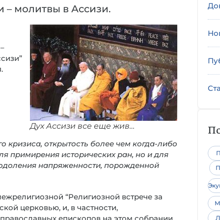
До
 – молитвы в Ассизи.
Но
 –
ссизи”
Пу
.
л
Ст
Дух Ассизи все еще жив…
По
го кризиса, открытость более чем когда-либо
П
ля примирения исторических ран, но и для
еодоления напряженности, порожденной
П
Эк
межрелигиозной “Религиозной встрече за
М
кой церковью, и, в частности,
 православных епископов на этом собрании
Л