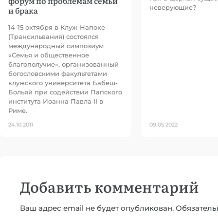
форум по проблемам семьи
неверующие?
и брака
14-15 октября в Клуж-Напоке
(Трансильвания) состоялся
международный симпозиум
«Семья и общественное
благополучие», организованный
богословскими факультетами
клужского университета Бабеш-
Больяй при содействии Папского
института Иоанна Павла II в
Риме.
24.10.2011
09.05.2022
Добавить комментарий
Ваш адрес email не будет опубликован.
Обязатель