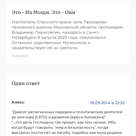
Это – Их Мощи. Это – Они
Настоятель Спасского храма села Прохорово
Чеховского района Московской области протоиерей
Владимир Переслегин, находясь в Санкт-
Петербурге 9 августа 2023 года, поклоняется
Останкам Царственных Мучеников и
свидетельствует об их святости.
23.08.2023
Один ответ
Алекс
:
18.09.2014 в 22:32
“Диалог религиозных лидеров и политических деятелей
во имя мiра (СЕГО) и развития (ереси Хилиазма)”.
“…что день Господень так придет, как тать ночью. Ибо,
когда будут говорить: ‘мир и безопасность’, тогда
внезапно постигнет их пагуба, подобно как мука родами