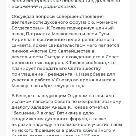
квалифицированное образование, далекое от
искажений и радикализма
.
Обсуждая вопросы совершенствования
деятельности духовного форума с о. Романом
Богдасаровым, К.Токаев подчеркнул ценный
вклад Патриарха Московского и всея Руси
Кирилла в достижение целей религиозного
саммита, ярким свидетельством чего является
личное участие Его Святейшества в
деятельности Съезда и вхождение его в Совет
религиозных лидеров. К.Токаев сообщил, что
планирует передать Его Святейшеству
приглашение Президента Н. Назарбаева для
участия в работе V Съезда во время визита в
Москву в октябре текущего года.
В беседе с заведующим Отделом по связям с
исламом папского Совета по межрелигиозному
диалогу Халедом Акаше К. Токаев отметил
“бесценный вклад” Ватикана в дело
продвижения духовного форума, а также
выразил надежду на возможность участия папы
Римского Франциска в работе юбилейного V
Съезда, запланированного на 2015 год.