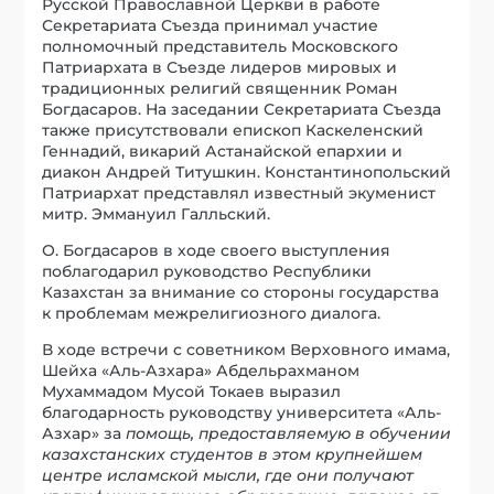
Русской Православной Церкви в работе
Секретариата Съезда принимал участие
полномочный представитель Московского
Патриархата в Съезде лидеров мировых и
традиционных религий священник Роман
Богдасаров. На заседании Секретариата Съезда
также присутствовали епископ Каскеленский
Геннадий, викарий Астанайской епархии и
диакон Андрей Титушкин. Константинопольский
Патриархат представлял известный экуменист
митр. Эммануил Галльский.
О. Богдасаров в ходе своего выступления
поблагодарил руководство Республики
Казахстан за внимание со стороны государства
к проблемам межрелигиозного диалога.
В ходе встречи с советником Верховного имама,
Шейха «Аль-Азхара» Абдельрахманом
Мухаммадом Мусой Токаев выразил
благодарность руководству университета «Аль-
Азхар» за
помощь, предоставляемую в обучении
казахстанских студентов в этом крупнейшем
центре исламской мысли, где они получают