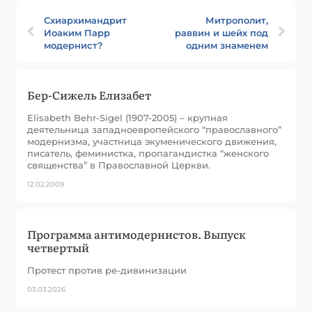
Схиархимандрит
Митрополит,
Иоаким Парр
раввин и шейх под
модернист?
одним знаменем
Бер-Сижель Елизабет
Elisabeth Behr-Sigel (1907-2005) – крупная
деятельница западноевропейского “православного”
модернизма, участница экуменического движения,
писатель, феминистка, пропагандистка “женского
священства” в Православной Церкви.
12.02.2009
Программа антимодернистов. Выпуск
четвертый
Протест против ре-дивинизации
03.03.2026