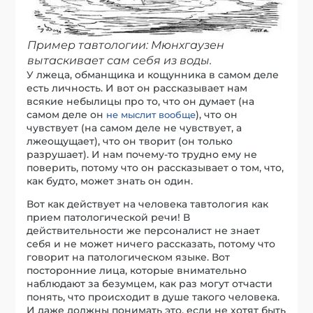
Пример тавтологии: Мюнхгаузен
вытаскивает сам себя из воды.
У лжеца, обманщика и кощунника в самом деле
есть личность. И вот он рассказывает нам
всякие небылицы про то, что он думает (на
самом деле он
), что он
не мыслит вообще
чувствует (на самом деле не чувствует, а
лжеощущает), что он творит (он только
разрушает). И нам почему-то трудно ему не
поверить, потому что он рассказывает о том, что,
как будто, может знать он один.
Вот как действует на человека тавтология как
прием патологической речи! В
действительности же персоналист не знает
себя и не может ничего рассказать, потому что
говорит на патологическом языке. Вот
посторонние лица, которые внимательно
наблюдают за безумцем, как раз могут отчасти
понять, что происходит в душе такого человека.
И даже должны понимать это, если не хотят быть