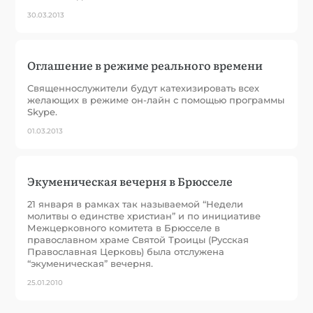
30.03.2013
Оглашение в режиме реального времени
Священнослужители будут катехизировать всех
желающих в режиме он-лайн с помощью программы
Skype.
01.03.2013
Экуменическая вечерня в Брюсселе
21 января в рамках так называемой “Недели
молитвы о единстве христиан” и по инициативе
Межцерковного комитета в Брюсселе в
православном храме Святой Троицы (Русская
Православная Церковь) была отслужена
“экуменическая” вечерня.
25.01.2010