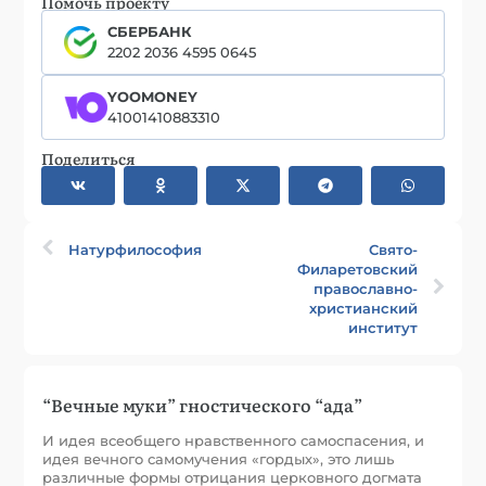
Помочь проекту
СБЕРБАНК
2202 2036 4595 0645
YOOMONEY
41001410883310
Поделиться
Натурфилософия
Свято-
Филаретовский
православно-
христианский
институт
“Вечные муки” гностического “ада”
И идея всеобщего нравственного самоспасения, и
идея вечного самомучения «гордых», это лишь
различные формы отрицания церковного догмата