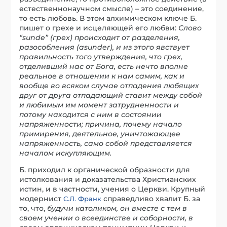
естественнонаучном смысле) – это соединение,
то есть любовь. В этом алхимическом ключе Б.
пишет о грехе и исцеляющей его любви:
Слово
“sunde” (грех) происходит от разделения,
разособления (asunder), и из этого явствует
правильность того утверждения, что грех,
отделивший нас от Бога, есть нечто вполне
реальное в отношении к нам самим, как и
вообще во всяком случае отпадения любящих
друг от друга отпадающий ставит между собой
и любимым им момент затрудненности и
потому находится с ним в состоянии
напряженности; причина, почему начало
примирения, деятельное, уничтожающее
напряженность, само собой представляется
началом искупляющим.
Б. приходил к органической образности для
истолкования и доказательства Христианских
истин, и в частности, учения о Церкви. Крупный
модернист
справедливо хвалит Б. за
С.Л. Франк
то, что,
будучи католиком, он вместе с тем в
своем учении о всеединстве и соборности, в