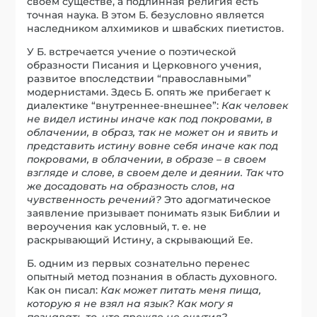
своем существе, а подлинная религия есть
точная наука. В этом Б. безусловно является
наследником алхимиков и швабских пиетистов.
У Б. встречается учение о поэтической
образности Писания и Церковного учения,
развитое впоследствии “православными”
модернистами. Здесь Б. опять же прибегает к
диалектике “внутреннее-внешнее”:
Как человек
не видел истины иначе как под покровами, в
облачении, в образ, так не может он и явить и
представить истину вовне себя иначе как под
покровами, в облачении, в образе – в своем
взгляде и слове, в своем деле и деянии. Так что
же досадовать на образность слов, на
чувственность речений?
Это адогматическое
заявление призывает понимать язык Библии и
вероучения как условный, т. е. не
раскрывающий Истину, а скрывающий Ее.
Б. одним из первых сознательно перенес
опытный метод познания в область духовного.
Как он писал:
Как может питать меня пища,
которую я не взял на язык? Как могу я
познавать то, что прежде не ощутил?