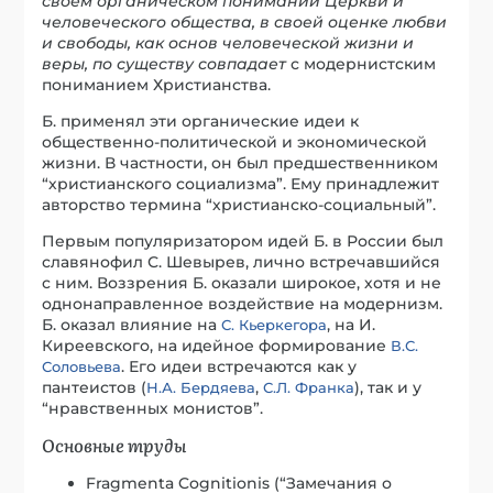
своем органическом понимании Церкви и
человеческого общества, в своей оценке любви
и свободы, как основ человеческой жизни и
веры, по существу совпадает
с модернистским
пониманием Христианства.
Б. применял эти органические идеи к
общественно-политической и экономической
жизни. В частности, он был предшественником
“христианского социализма”. Ему принадлежит
авторство термина “христианско-социальный”.
Первым популяризатором идей Б. в России был
славянофил С. Шевырев, лично встречавшийся
с ним. Воззрения Б. оказали широкое, хотя и не
однонаправленное воздействие на модернизм.
Б. оказал влияние на
, на И.
С. Кьеркегора
Киреевского, на идейное формирование
В.С.
. Его идеи встречаются как у
Соловьева
пантеистов (
,
), так и у
Н.А. Бердяева
С.Л. Франка
“нравственных монистов”.
Основные труды
Fragmenta Cognitionis (“Замечания о