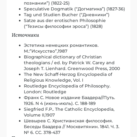
познании”) (1822-25)
Speculative Dogmatik (“Догматика”) (1827-36)
Tag und Studien Bucher (“Дневники”)
Satze aus der erotischen Philosophie
(“Тезисы философии эроса”) (1828)
Источники
Эстетика немецких романтиков.
М.:”Искусство”,1987
Biographical dictionary of Christian
theologians / ed. by Patrick W. Carey and
Joseph T. Lienhard. Greenwood Press, 2000
The New Schaff-Herzog Encyclopedia of
Religious Knowledge, Vol. I
Routledge Encyclopedia of Philosophy.
London: Routledge
Франк С. Новое издание Баадера//Путь.
1926. N 4 (июнь-июль). С. 188-189
Siegfried F.P.. The Catholic Encyclopedia,
Volume II,1907
Шевырев С. Христианская философия.
Беседы Баадера // Москвитянин. 1841. Ч. 3.
№ 6. СС. 378-437