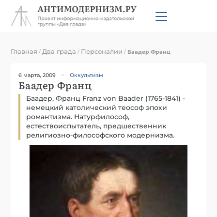
Главная
Два града
Персоналии
/
/
/
Баадер Франц
6 марта, 2009
Оккультизм
Баадер Франц
Баадер, Франц Franz von Baader (1765-1841) -
немецкий католический теософ эпохи
романтизма. Натурфилософ,
естествоиспытатель, предшественник
религиозно-философского модернизма.