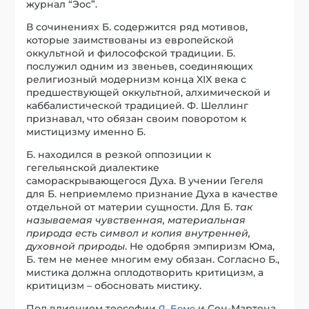
журнал “Эос”.
В сочинениях Б. содержится ряд мотивов,
которые заимствованы из европейской
оккультной и философской традиции. Б.
послужил одним из звеньев, соединяющих
религиозный модернизм конца XIX века с
предшествующей оккультной, алхимической и
каббалистической традицией. Ф. Шеллинг
признавал, что обязан своим поворотом к
мистицизму именно Б.
Б. находился в резкой оппозиции к
гегельянской диалектике
самораскрывающегося Духа. В учении Гегеля
для Б. неприемлемо признание Духа в качестве
отдельной от материи сущности. Для Б.
так
называемая чувственная, материальная
природа есть символ и копия внутренней,
духовной природы
. Не одобряя эмпиризм Юма,
Б. тем не менее многим ему обязан. Согласно Б.,
мистика должна оплодотворить критицизм, а
критицизм – обосновать мистику.
Под влиянием теософии
и Сен-Мартена
Я. Беме