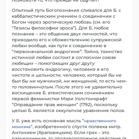
Опытный путь Богопознания сливался для Б. с
каббалистическим учением о соединении с
Богом через эротическую любовь (см. его
“Тезисы философии эроса”). Для Б. любое
познание – это общение двух личностей, что
приводило его к обожествлению супружеской
любви вообще, как пути к соединению в
“первоначальной андрогине”:
Тайна, таинство
истинной любви состоит в согласном союзе
любящих – помогающих друг другу
восстановить андрогину, человека в его
чистоте и цельности, человека, который бы не
был бы ни мужчиной, ни женщиной, то есть чем-
то половинчатым
. После этого не удивительно
восхищение Б. атеистическим сочинением
первой феминистки Мэри Уолстонкрафт
“Оправдание прав женщин” (1792), поскольку
целью Б. является оккультное уравнение полов.
У Б. уже есть основная мысль “
нравственного
“, изобретенного спустя полвека митр.
монизма
Антонием (Храповицким). Если грех – это
разъединение, то противоположное действие (в