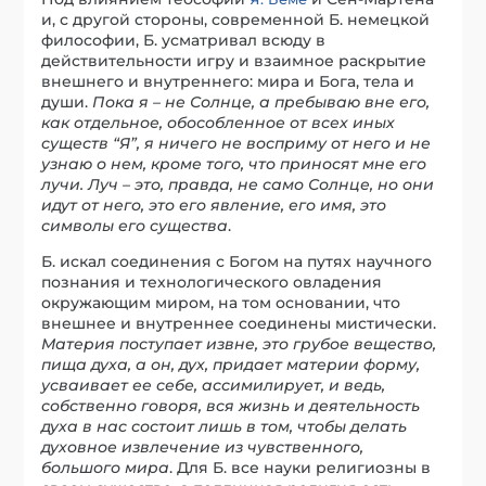
и, с другой стороны, современной Б. немецкой
философии, Б. усматривал всюду в
действительности игру и взаимное раскрытие
внешнего и внутреннего: мира и Бога, тела и
души.
Пока я – не Солнце, а пребываю вне его,
как отдельное, обособленное от всех иных
существ “Я”, я ничего не восприму от него и не
узнаю о нем, кроме того, что приносят мне его
лучи. Луч – это, правда, не само Солнце, но они
идут от него, это его явление, его имя, это
символы его существа
.
Б. искал соединения с Богом на путях научного
познания и технологического овладения
окружающим миром, на том основании, что
внешнее и внутреннее соединены мистически.
Материя поступает извне, это грубое вещество,
пища духа, а он, дух, придает материи форму,
усваивает ее себе, ассимилирует, и ведь,
собственно говоря, вся жизнь и деятельность
духа в нас состоит лишь в том, чтобы делать
духовное извлечение из чувственного,
большого мира
. Для Б. все науки религиозны в