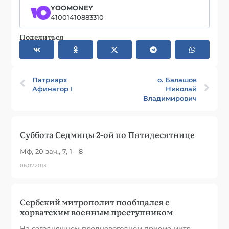
YOOMONEY
41001410883310
Поделиться
Патриарх
о. Балашов
Афинагор I
Николай
Владимирович
Суббота Седмицы 2-ой по Пятидесятнице
Мф, 20 зач., 7, 1—8
06.07.2013
Сербский митрополит пообщался с
хорватским военным преступником
На сегодняшнем предновогоднем приеме митр.