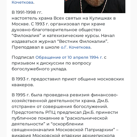
.
Кочеткова
В 1991-1998 гг.
настоятель храма Всех святых на Кулишках в
Москве. С 1993 г. организовал при храме
духовно-благотворительное общество
“Филокалия” и катехизические курсы. Начал
издаваться журнал “Вестник Филокалии”.
Преподавал в школе
.
о.Г. Кочеткова
Подписал
с
Обращение от 10 апреля 1994 г.
призывом к дискуссии по вопросу
богослужебного уклада.
В 1993 г. предоставил приют общине московских
квакеров.
В 1995 г. была проведена ревизия финансово-
хозяйственной деятельности храма. Дм.Б.
отстранен от совершения богослужений.
Предстоятель РПЦ предписал Дм.Б. принести
публичное покаяние в “раскольнической
деятельности” и “оскорблении
священноначалия Московской Патриархии” –
викария Московской епархии архиепископа