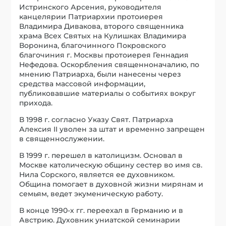
Истринского Арсения, руководителя
канцелярии Патриархии протоиерея
Владимира Дивакова, второго священника
храма Всех Святых на Кулишках Владимира
Воронина, благочинного Покровского
благочиния г. Москвы протоиерея Геннадия
Нефедова. Оскорбления священноначалию, по
мнению Патриарха, были нанесены через
средства массовой информации,
публиковавшие материалы о событиях вокруг
прихода.
В 1998 г. согласно Указу Свят. Патриарха
Алексия II уволен за штат и временно запрещен
в священнослужении.
В 1999 г. перешел в католицизм. Основал в
Москве католическую общину сестер во имя св.
Нила Сорского, является ее духовником.
Община помогает в духовной жизни мирянам и
семьям, ведет экуменическую работу.
В конце 1990-х гг. переехал в Германию и в
Австрию. Духовник униатской семинарии