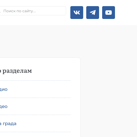
 разделам
дио
део
а града