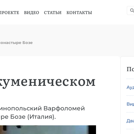
ПРОЕКТЕ
ВИДЕО
СТАТЬИ
КОНТАКТЫ
монастыре Бозе
По
экуменическом
Ау
Ви
нтинопольский Варфоломей
е Бозе (Италия).
Дв