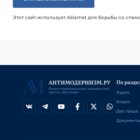
Этот сайт использует Akismet для борьбы со спам
По разде
Аудио
Видео
Два града
Документы