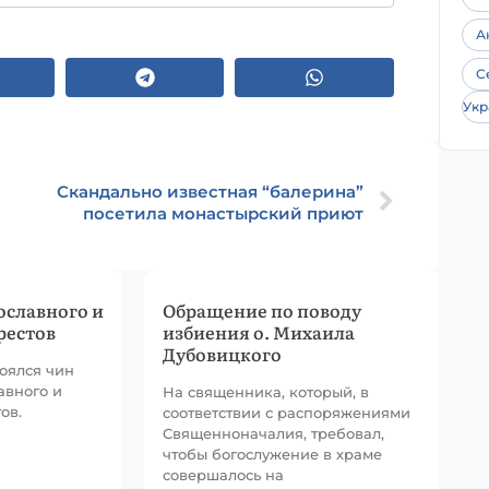
А
С
Укр
Скандально известная “балерина”
посетила монастырский приют
ославного и
Обращение по поводу
рестов
избиения о. Михаила
Дубовицкого
оялся чин
авного и
На священника, который, в
ов.
соответствии с распоряжениями
Священноначалия, требовал,
чтобы богослужение в храме
совершалось на