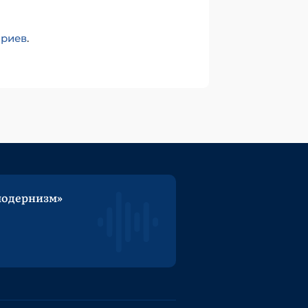
ариев
.
модернизм»