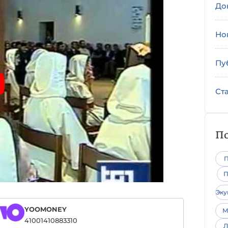
До
Но
Пу
Ст
По
П
П
Эк
YOOMONEY
М
41001410883310
Л