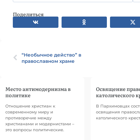
Поделиться
“Необычное действо” в
православном храме
Место антимодернизма в
Освящение прав
политике
католического к
Отношение христиан к
В Пархимовцах сост
современному миру и
освящения правосл
противоречие между
католического крест
христианами и модернистами –
это вопросы политические.