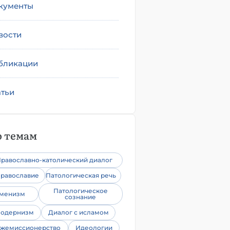
кументы
вости
бликации
атьи
 темам
равославно-католический диалог
равославие
Патологическая речь
Патологическое
уменизм
сознание
одернизм
Диалог с исламом
жемиссионерство
Идеологии