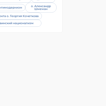
о. Александр
нтимодернизм
Шмеман
екта о. Георгия Кочеткова
аинский национализм