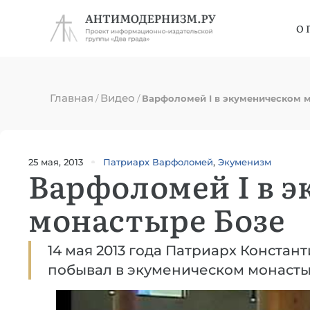
О 
Главная
Видео
/
/
Варфоломей I в экуменическом 
25 мая, 2013
Патриарх Варфоломей
,
Экуменизм
Варфоломей I в 
монастыре Бозе
14 мая 2013 года Патриарх Конста
побывал в экуменическом монастыр