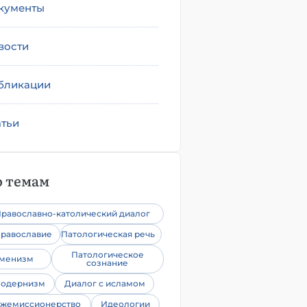
кументы
вости
бликации
атьи
 темам
равославно-католический диалог
равославие
Патологическая речь
Патологическое
уменизм
сознание
одернизм
Диалог с исламом
жемиссионерство
Идеологии