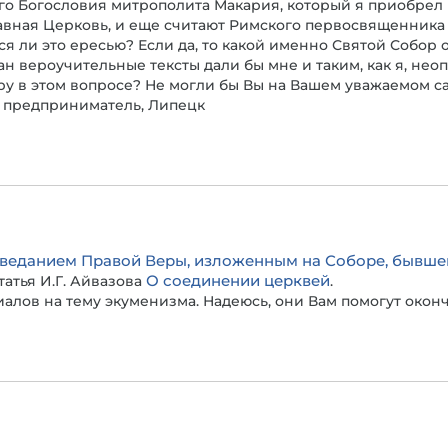
о Богословия митрополита Макария, который я приобрел н
лавная Церковь, и еще считают Римского первосвященника –
 ли это ересью? Если да, то какой именно Святой Собор 
н вероучительные тексты дали бы мне и таким, как я, не
 в этом вопросе? Не могли бы Вы на Вашем уважаемом сай
, предприниматель, Липецк
веданием Правой Веры, изложенным на Соборе, бывше
О соединении церквей
татья И.Г. Айвазова
.
иалов на тему экуменизма. Надеюсь, они Вам помогут окон