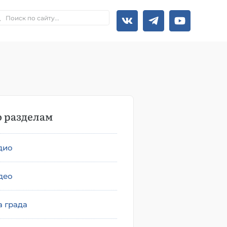
 разделам
дио
део
а града