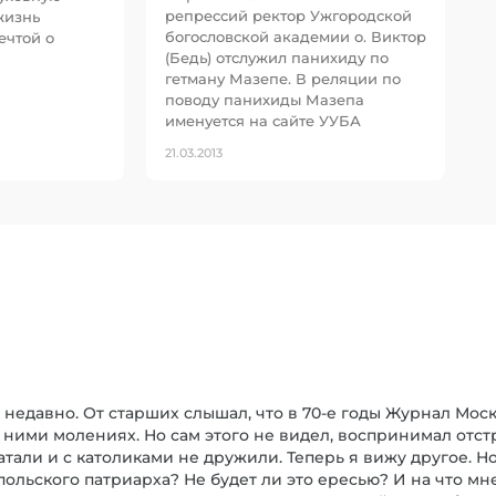
репрессий ректор Ужгородской
 жизнь
богословской академии о. Виктор
ечтой о
(Бедь) отслужил панихиду по
гетману Мазепе. В реляции по
поводу панихиды Мазепа
именуется на сайте УУБА
21.03.2013
 недавно. От старших слышал, что в 70-е годы Журнал Мо
 ними молениях. Но сам этого не видел, воспринимал отст
али и с католиками не дружили. Теперь я вижу другое. Но
ольского патриарха? Не будет ли это ересью? И на что мн