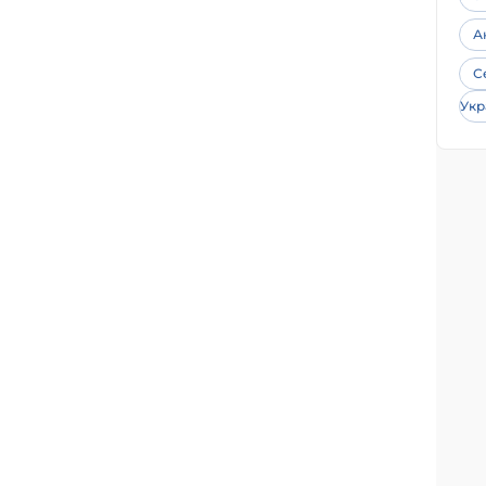
А
С
Укр