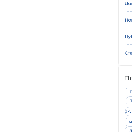
До
Но
Пу
Ст
По
П
П
Эк
М
Л