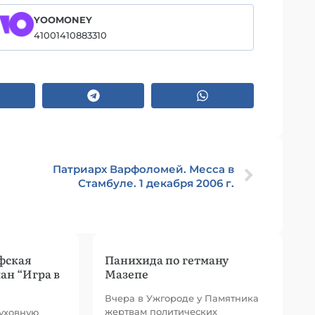
YOOMONEY
41001410883310
Патриарх Варфоломей. Месса в
Стамбуле. 1 декабря 2006 г.
фская
Панихида по гетману
ан “Игра в
Мазепе
Вчера в Ужгороде у Памятника
жертвам политических
духовную