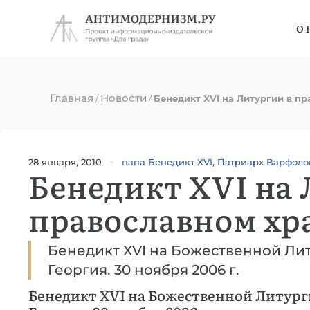
О 
Главная
Новости
/
/
Бенедикт XVI на Литургии в п
28 января, 2010
папа Бенедикт XVI
,
Патриарх Варфоло
Бенедикт XVI на 
православном хра
Бенедикт XVI на Божественной Лит
Георгия. 30 ноября 2006 г.
Бенедикт XVI на Божественной Литурги