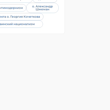
о. Александр
нтимодернизм
Шмеман
екта о. Георгия Кочеткова
аинский национализм