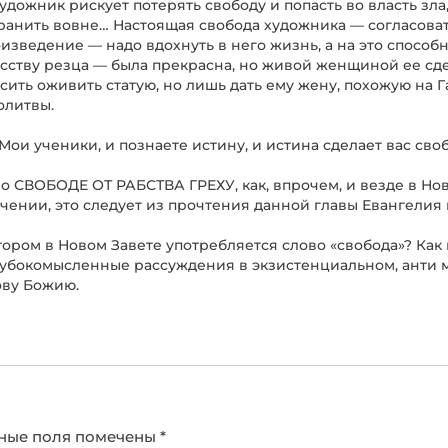
дожник рискует потерять свободу и попасть во власть зла,
ранить вовне… Настоящая свобода художника — согласова
зведение — надо вдохнуть в него жизнь, а на это способн
усству резца — была прекрасна, но живой женщиной ее сде
осить оживить статую, но лишь дать ему жену, похожую на
олитвы.
ои ученики, и познаете истину, и истина сделает вас свобо
я о СВОБОДЕ ОТ РАБСТВА ГРЕХУ, как, впрочем, и везде в Но
чении, это следует из прочтения данной главы Евангелия 
ором в Новом Завете употребляется слово «свобода»? Как в
убокомысленные рассуждения в экзистенциальном, анти ми
ову Божию.
ные поля помечены
*