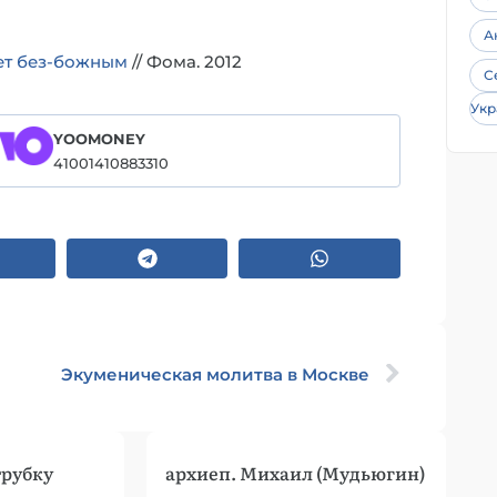
А
ет без-божным
// Фома. 2012
С
Укр
YOOMONEY
41001410883310
Экуменическая молитва в Москве
трубку
архиеп. Михаил (Мудьюгин)