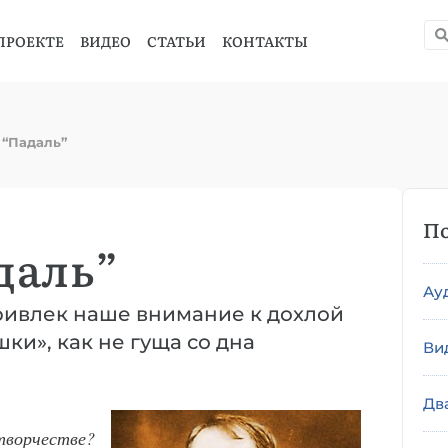
ПРОЕКТЕ
ВИДЕО
СТАТЬИ
КОНТАКТЫ
 “Падаль”
По
даль”
Ау
ривлек наше внимание к дохлой
шки», как не гуща со дна
Ви
Дв
 творчестве?