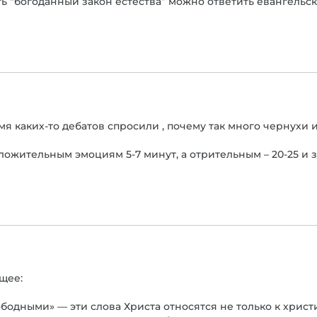
ь “богоданный закон естества” можно ответить евангельск
 каких-то дебатов спросили , почему так много чернухи
ожительным эмоциям 5-7 минут, а отрительным – 20-25 и з
щее:
ободными» — эти слова Христа относятся не только к христ