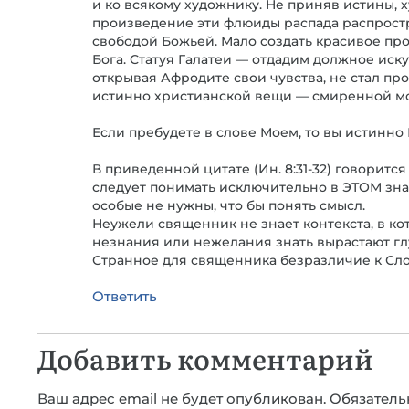
и ко всякому художнику. Не приняв истины, ху
произведение эти флюиды распада распрост
свободой Божьей. Мало создать красивое прои
Бога. Статуя Галатеи — отдадим должное иск
открывая Афродите свои чувства, не стал пр
истинно христианской вещи — смиренной м
Если пребудете в слове Моем, то вы истинно М
В приведенной цитате (Ин. 8:31-32) говоритс
следует понимать исключительно в ЭТОМ зна
особые не нужны, что бы понять смысл.
Неужели священник не знает контекста, в кот
незнания или нежелания знать вырастают гл
Странное для священника безразличие к Сл
Ответить
Добавить комментарий
Ваш адрес email не будет опубликован.
Обязатель