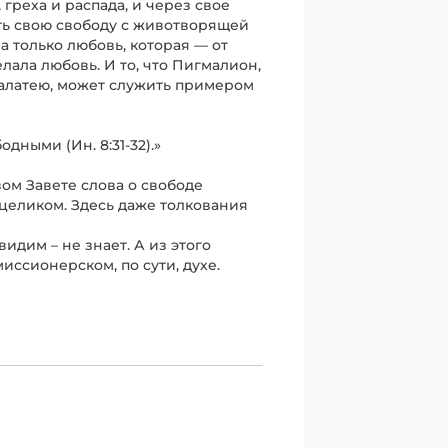
 греха и распада, и через свое
ть свою свободу с животворящей
а только любовь, которая — от
лала любовь. И то, что Пигмалион,
 Галатею, может служить примером
дными (Ин. 8:31-32).»
вом Завете слова о свободе
целиком. Здесь даже толкования
идим – не знает. А из этого
ссионерском, по сути, духе.