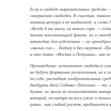
Если о свободе выразительных средств 
совершенно свободен. К счастью, такого
никакая цензура и не выдвигает, и слова
«Когда б вы знали, из какого сора…» ост
только констатацией факта, но и своеоб
заповедью для художника — не пренебрег
«малых сих»… Бодлер в бессмертной «Пад
и что такое «Москва и Петушки», как не
Произведение, исполненное свободы-в-с
не будучи формально религиозным, но и 
по себе, распадные изобразительные сред
двадцать дней Содома» Пазолини — те, к
думаю, не могли не почувствовать катарс
которой, несмотря на весь ужас и тошн
равно , как слабый росток, пробивается 