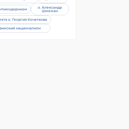
о. Александр
нтимодернизм
Шмеман
екта о. Георгия Кочеткова
аинский национализм