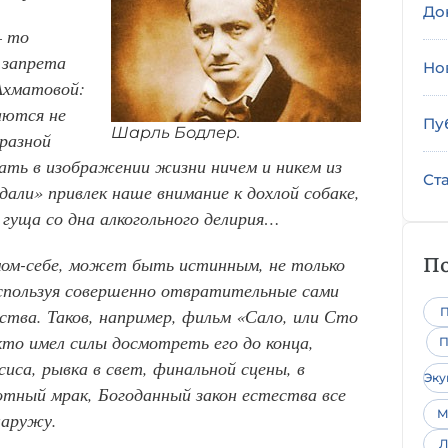
До
— то
 запрета
Но
 Ахматовой:
аются не
Пу
Шарль Бодлер.
разной
ать в изображении жизни ничем и никем из
Ст
али» привлек наше внимание к дохлой собаке,
 гуща со дна алкогольного делирия…
По
амом-себе, может быть истинным, не только
используя совершенно отвратительные сами
ства. Таков, например, фильм «Сал
о
, или Сто
П
то имел силы досмотреть его до конца,
П
иса, рывка в свет, финальной сцены, в
Эк
отный мрак, Богоданный закон естества все
М
наружу.
Л