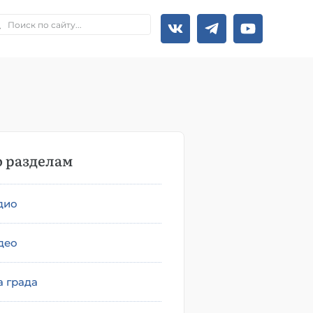
 разделам
дио
део
а града