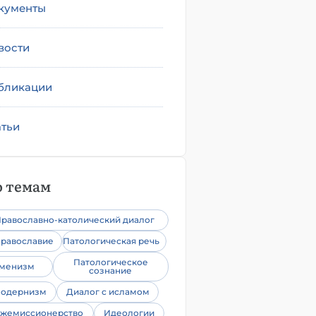
кументы
вости
бликации
атьи
 темам
равославно-католический диалог
равославие
Патологическая речь
Патологическое
уменизм
сознание
одернизм
Диалог с исламом
жемиссионерство
Идеологии