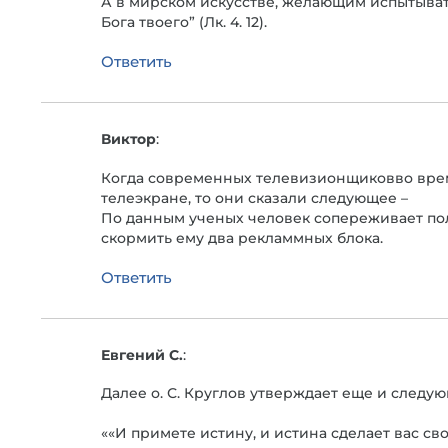
А в мирском искусстве, желающим испытыват
Бога твоего” (Лк. 4. 12).
Ответить
Виктор
:
Когда современных телевизионщиковво время
телеэкране, то они сказали следующее –
По данным ученых человек сопереживает пол
скормить ему два рекламмных блока.
Ответить
Евгений С.
:
Далее о. С. Круглов утверждает еще и следую
««И примете истину, и истина сделает вас св