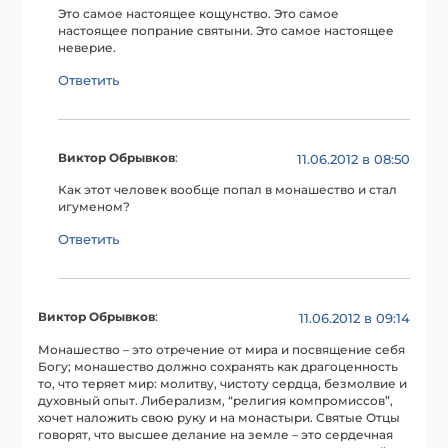
Это самое настоящее кощунство. Это самое
настоящее попрание святыни. Это самое настоящее
неверие.
Ответить
Виктор Обрывков
:
11.06.2012 в 08:50
Как этот человек вообще попал в монашество и стал
игуменом?
Ответить
Виктор Обрывков
:
11.06.2012 в 09:14
Монашество – это отречение от мира и посвящение себя
Богу; монашество должно сохранять как драгоценность
то, что теряет мир: молитву, чистоту сердца, безмолвие и
духовный опыт. Либерализм, “религия компромиссов”,
хочет наложить свою руку и на монастыри. Святые Отцы
говорят, что высшее делание на земле – это сердечная