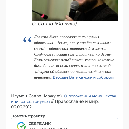
О. Савва (Мажуко).
Должна быть проговорена концепция
обновления – Боже, как у нас боятся этого
слова! – обновления монашеской жизни…
Следующее писать еще страшней, но дерзну.
Есть замечательный текст, которым можно
было бы смело пользоваться как подсказкой –
«Декрет об обновлении монашеской жизни»,
принятый
.
Вторым Ватиканским собором
Игумен Савва (Мажуко).
О положении монашества,
// Православие и мир.
или конец триумфа
06.06.2012
Помочь проекту
СБЕРБАНК
2202 2036 4595 0645