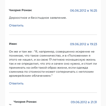
Чиорня Роман
:
06.06.2012 в 16:25
Дерзостное и бесстыдное заявление.
Ответить
Иван
:
09.06.2012 в 19:23
Он же и там же : “Я, например, совершенно искренне не
понимаю, что такое схимничество, и в «Положении» я
этого не нашел, и за свою 17-летнюю монашескую жизнь
так и не определил, что это и зачем оно нужно, и стоит ли
принимать на себя такой образ жизни, если одежда
схимника по стоимости может соперничать с неплохим
архиерейским облачением.”
Ответить
Чиорня Роман
:
09.06.2012 в 21:31