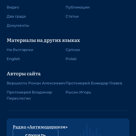
Видео
Публикации
Два града
Статьи
Документы
Материалы на других языках
На български
Српски
English
Polski
Авторы сайта
Вершилло Роман Алексеевич
Протоиерей Божидар Главев
Протоиерей Владимир
Рысин Игорь
Переслегин
Радио «Антимодернизм»
СЛУШАТЬ