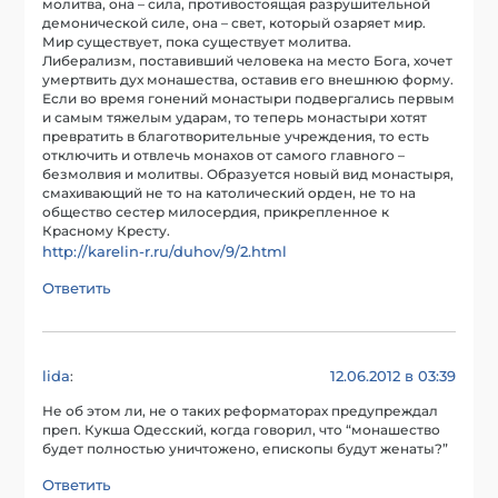
молитва, она – сила, противостоящая разрушительной
демонической силе, она – свет, который озаряет мир.
Мир существует, пока существует молитва.
Либерализм, поставивший человека на место Бога, хочет
умертвить дух монашества, оставив его внешнюю форму.
Если во время гонений монастыри подвергались первым
и самым тяжелым ударам, то теперь монастыри хотят
превратить в благотворительные учреждения, то есть
отключить и отвлечь монахов от самого главного –
безмолвия и молитвы. Образуется новый вид монастыря,
смахивающий не то на католический орден, не то на
общество сестер милосердия, прикрепленное к
Красному Кресту.
http://karelin-r.ru/duhov/9/2.html
Ответить
lida
12.06.2012 в 03:39
:
Не об этом ли, не о таких реформаторах предупреждал
преп. Кукша Одесский, когда говорил, что “монашество
будет полностью уничтожено, епископы будут женаты?”
Ответить