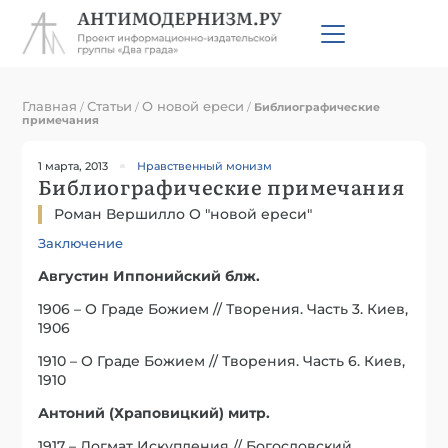
Главная
Статьи
О новой ереси
/
/
/
Библиографические
примечания
1 марта, 2013
Нравственный монизм
Библиографические примечания
Роман Вершилло О "новой ереси"
Заключение
Августин Иппонийский блж.
1906 – О Граде Божием // Творения. Часть 3. Киев,
1906
1910 – О Граде Божием // Творения. Часть 6. Киев,
1910
Антоний (Храповицкий) митр.
1917 – Догмат Искупления // Богословский