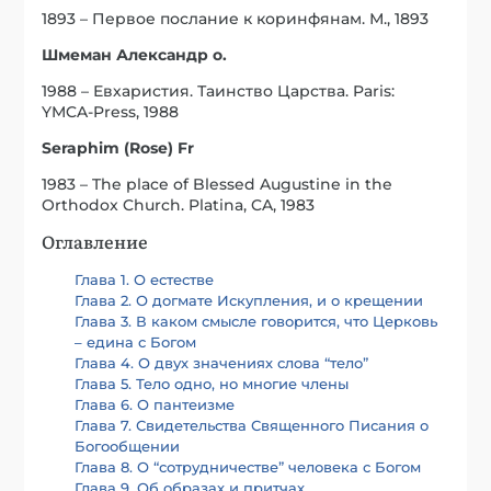
1893 – Первое послание к коринфянам. М., 1893
Шмеман Александр о.
1988 – Евхаристия. Таинство Царства. Paris:
YMCA-Press, 1988
Seraphim (Rose) Fr
1983 – The place of Blessed Augustine in the
Orthodox Church. Platina, CA, 1983
Оглавление
Глава 1. О естестве
Глава 2. О догмате Искупления, и о крещении
Глава 3. В каком смысле говорится, что Церковь
– едина с Богом
Глава 4. О двух значениях слова “тело”
Глава 5. Тело одно, но многие члены
Глава 6. О пантеизме
Глава 7. Свидетельства Священного Писания о
Богообщении
Глава 8. О “сотрудничестве” человека с Богом
Глава 9. Об образах и притчах