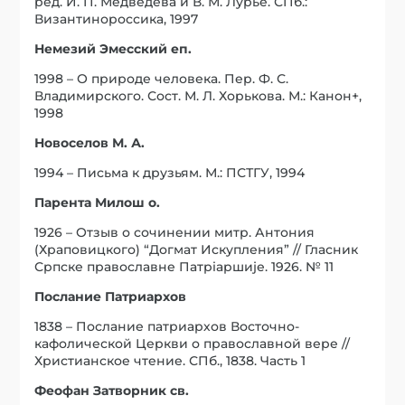
ред. И. П. Медведева и В. М. Лурье. СПб.:
Византинороссика, 1997
Немезий Эмесский еп.
1998 – О природе человека. Пер. Ф. С.
Владимирского. Сост. М. Л. Хорькова. М.: Канон+,
1998
Новоселов М. А.
1994 – Письма к друзьям. М.: ПСТГУ, 1994
Парента Милош о.
1926 – Отзыв о сочинении митр. Антония
(Храповицкого) “Догмат Искупления” // Гласник
Српске православне Патрiаршиjе. 1926. № 11
Послание Патриархов
1838 – Послание патриархов Восточно-
кафолической Церкви о православной вере //
Христианское чтение. СПб., 1838. Часть 1
Феофан Затворник св.