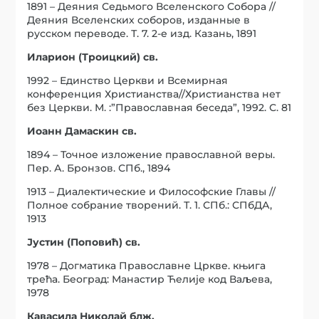
1891 – Деяния Седьмого Вселенского Собора //
Деяния Вселенских соборов, изданные в
русском переводе. Т. 7. 2-е изд. Казань, 1891
Иларион (Троицкий) св.
1992 – Единство Церкви и Всемирная
конференция Христианства//Христианства нет
без Церкви. М. :”Православная беседа”, 1992. С. 81
Иоанн Дамаскин св.
1894 – Точное изложение православной веры.
Пер. А. Бронзов. СПб., 1894
1913 – Диалектические и Философские Главы //
Полное собрание творений. Т. 1. СПб.: СПбДА,
1913
Јустин (Поповић) св.
1978 – Догматика Православне Цркве. књига
трећа. Београд: Манастир Ћелије код Ваљева,
1978
Кавасила Николай блж.