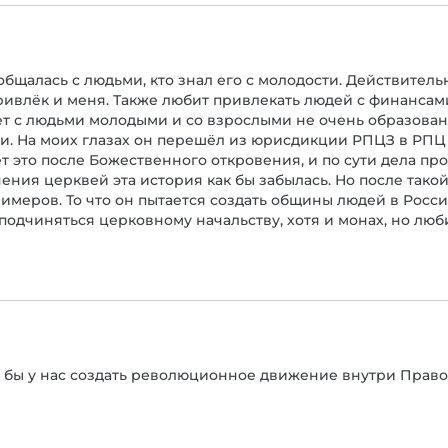
общалась с людьми, кто знал его с молодости. Действитель
ривлёк и меня. Также любит привлекать людей с финансам
ет с людьми молодыми и со взрослыми не очень образован
. На моих глазах он перешёл из юрисдикции РПЦЗ в РПЦ п
т это после Божественного откровения, и по сути дела пр
ения церквей эта история как бы забылась. Но после так
римеров. То что он пытается создать общины людей в Росс
подчиняться церковному начальству, хотя и монах, но люб
бы у нас создать революционное движение внутри Правос