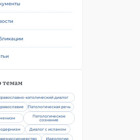
кументы
вости
бликации
атьи
 темам
равославно-католический диалог
равославие
Патологическая речь
Патологическое
уменизм
сознание
одернизм
Диалог с исламом
жемиссионерство
Идеологии