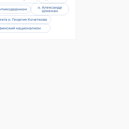
о. Александр
нтимодернизм
Шмеман
екта о. Георгия Кочеткова
аинский национализм