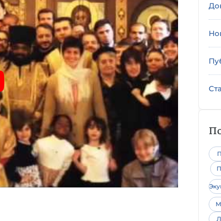
До
Но
Пу
Ст
По
П
П
Эк
М
Л