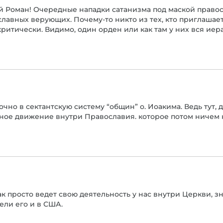
й Роман! Очередные нападки сатанизма под маской правос
славных верующих. Почему-то никто из тех, кто приглашает
итически. Видимо, один орден или как там у них вся иер
точно в сектантскую систему “общин” о. Иоакима. Ведь тут, 
нное движение внутри Православия. которое потом ничем 
ак просто ведет свою деятельность у нас внутри Церкви, зна
вели его и в США.