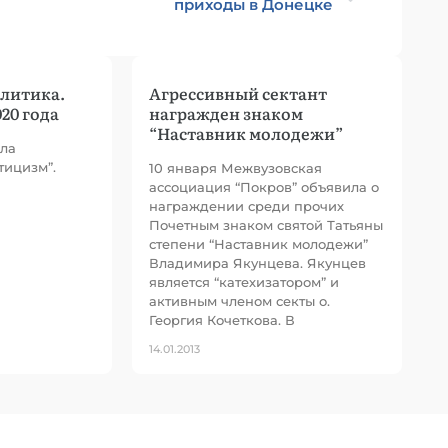
приходы в Донецке
литика.
Агрессивный сектант
20 года
награжден знаком
“Наставник молодежи”
кла
тицизм”.
10 января Межвузовская
ассоциация “Покров” объявила о
награждении среди прочих
Почетным знаком святой Татьяны
степени “Наставник молодежи”
Владимира Якунцева. Якунцев
является “катехизатором” и
активным членом секты о.
Георгия Кочеткова. В
14.01.2013