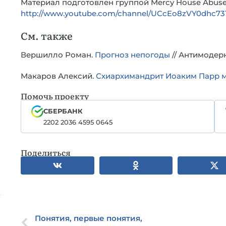
Материал подготовлен группой Mercy House Abus
http://www.youtube.com/channel/UCcEo8zVY0dhc73
См. также
Вершилло Роман.
Прогноз непогоды
// Антимодерн
Макаров Алексий.
Схиархимандрит Иоаким Парр 
Помочь проекту
СБЕРБАНК
2202 2036 4595 0645
Поделиться
Понятия, первые понятия,