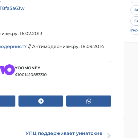
e
T8fa5a6Jw
А
С
Укр
изм.ру. 16.02.2013
модернист?
// Антимодернизм.ру. 18.09.2014
YOOMONEY
41001410883310
УПЦ поддерживает униатские