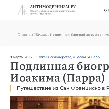
О 
Главная
Видео
/
/
Подлинная биография о. Иоакима
9 марта, 2016
Лжемиссионерство
,
о. Иоаким Парр
Подлинная биогр
Иоакима (Парра)
Путешествие из Сан Франциско в 