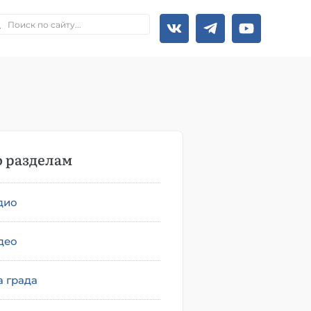
 разделам
дио
део
а града