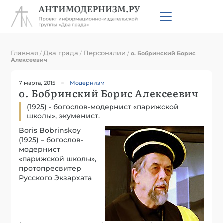
Главная
Два града
Персоналии
/
/
/
о. Бобринский Борис
Алексеевич
7 марта, 2015
Модернизм
о. Бобринский Борис Алексеевич
(1925) - богослов-модернист «парижской
школы», экуменист.
Boris Bobrinskoy
(1925) – богослов-
модернист
«парижской школы»,
протопресвитер
Русского Экзархата