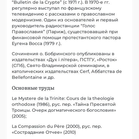
“Bulletin de la Crypte” (с 1971 г.). В 1970-е гг.
регулярно выступал по французскому
телевидению с рассказами о православном
модернизме. Один из основателей и первый
руководитель радиостанции “Голос
Православия” (Париж), существовавшей при
финансовой помощи протестантского пастора
Еугена Восса (1979 г.).
Сочинения о. Бобринского опубликованы в
издательствах «Дух і літера», ПСТГУ, «Росток»
(СПб), Свято-Владимирской семинарии, в
католических издательствах Cerf, Аббатства de
Bellefontaine и др.
Основные труды
Le Mystere de la Trinite: Cours de la theologie
orthodoxe (1986), рус. пер. «Тайна Пресвятой
Троицы. Очерк догматического богословия»
(2005);
La Compassion du Père (2000), рус. пер.
«Сострадание Отчее» (2010)