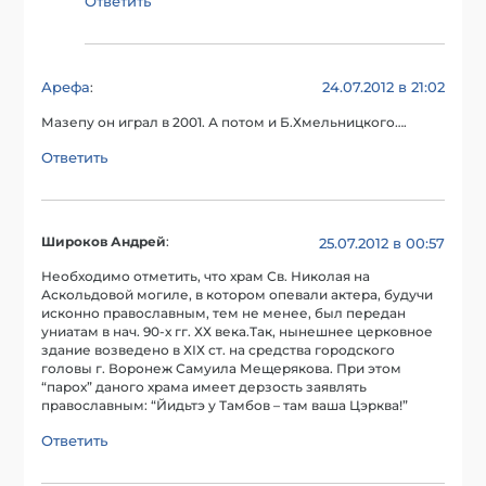
Ответить
Арефа
24.07.2012 в 21:02
:
Мазепу он играл в 2001. А потом и Б.Хмельницкого….
Ответить
Широков Андрей
:
25.07.2012 в 00:57
Необходимо отметить, что храм Св. Николая на
Аскольдовой могиле, в котором опевали актера, будучи
исконно православным, тем не менее, был передан
униатам в нач. 90-х гг. ХХ века.Так, нынешнее церковное
здание возведено в ХІХ ст. на средства городского
головы г. Воронеж Самуила Мещерякова. При этом
“парох” даного храма имеет дерзость заявлять
православным: “Йидьтэ у Тамбов – там ваша Цэрква!”
Ответить