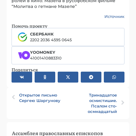
ролей в кино: Мазепа в русофобском фильме
“Молитва о гетмане Мазепе”
Источник
Помочь проекту
СБЕРБАНК
2202 2036 4595 0645
YOOMONEY
41001410883310
Поделиться
Открытое письмо
Тринадцатое
Сергею Шаргунову
осмистишие.
Псалом сто-
осмнадцатый
Ассамблея православных епископов