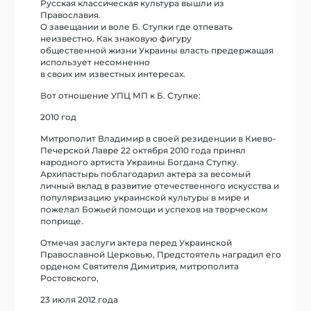
Русская классическая культура вышли из
Православия.
О завещании и воле Б. Ступки где отпевать
неизвестно. Как знаковую фигуру
общественной жизни Украины власть предержащая
использует несомненно
в своих им известных интересах.
Вот отношение УПЦ МП к Б. Ступке:
2010 год
Митрополит Владимир в своей резиденции в Киево-
Печерской Лавре 22 октября 2010 года принял
народного артиста Украины Богдана Ступку.
Архипастырь поблагодарил актера за весомый
личный вклад в развитие отечественного искусства и
популяризацию украинской культуры в мире и
пожелал Божьей помощи и успехов на творческом
поприще.
Отмечая заслуги актера перед Украинской
Православной Церковью, Предстоятель наградил его
орденом Святителя Димитрия, митрополита
Ростовского,
23 июля 2012 года