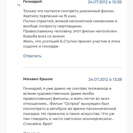
Геннадий
:
24.07.2012 в 10:59
Только что пытался смотреть указанный фильм.
Хватило терпения на 15 мин.
Полон страстей, всякой непонятной символики и
вообще попросту чертовщины.
Православному человеку этот фильм неполезен.
Борьба всех со всеми.
Жаль, что усопший Б.Ступка принял участие в этом
содоме и гоморре.
Ответить
Михаил Ершов
:
24.07.2012 в 13:28
Геннадий, я уже давно не смотрю телевизор и
всякие художественные (даже якобы
православные) фильмы, и жить легче во всех
отношениях… Фильм “Остров” вынужден был
посмотреть в автобусе во время паломнической
поездки. Не приемлю я такое искусство. Что уж
там говорить о чисто светском коммерческом…
Спасайся, брат!