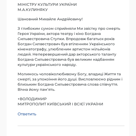
МІНІСТРУ КУЛЬТУРИ УКРАЇНИ
М.А.КУЛИНЯКУ
Шановний Михайле Андрійовичу!
З глибоким сумом сприйняли Ми звістку про смерть
Героя України, актора театру і кіно Богдана
Сильвестровича Ступки. Впродовж багатьох років
Богдан Силвестрович був втіленням Українського
кінематографу, улюбленим артистом мільйонів
людей. Неперевершений дар акторського таланту
Богдана Сильвестровича був великим надбанням
культури українського народу.
Молимось чоловіколюбивому Богу, владиці Життя та
смерті, за упокоїння його душі. Висловлюємо рідним і
близьким Богдана Сильвестровича слова співчуття.
Вічна йому пам’ять.
+ВОЛОДИМИР
МИТРОПОЛИТ КИЇВСЬКИЙ І ВСІЄЇ УКРАЇНИ
Ответить