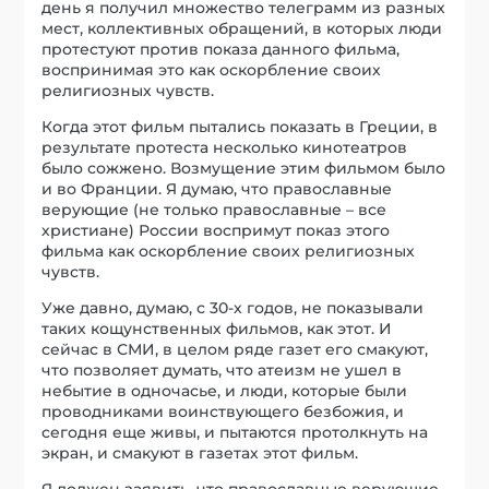
день я получил множество телеграмм из разных
мест, коллективных обращений, в которых люди
протестуют против показа данного фильма,
воспринимая это как оскорбление своих
религиозных чувств.
Когда этот фильм пытались показать в Греции, в
результате протеста несколько кинотеатров
было сожжено. Возмущение этим фильмом было
и во Франции. Я думаю, что православные
верующие (не только православные – все
христиане) России воспримут показ этого
фильма как оскорбление своих религиозных
чувств.
Уже давно, думаю, с 30-х годов, не показывали
таких кощунственных фильмов, как этот. И
сейчас в СМИ, в целом ряде газет его смакуют,
что позволяет думать, что атеизм не ушел в
небытие в одночасье, и люди, которые были
проводниками воинствующего безбожия, и
сегодня еще живы, и пытаются протолкнуть на
экран, и смакуют в газетах этот фильм.
Я должен заявить, что православные верующие