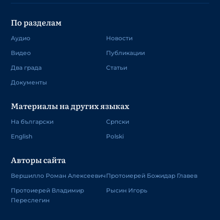
По разделам
Аудио
Новости
Видео
Публикации
Два града
Статьи
Документы
Материалы на других языках
На български
Српски
English
Polski
Авторы сайта
Вершилло Роман Алексеевич
Протоиерей Божидар Главев
Протоиерей Владимир
Рысин Игорь
Переслегин