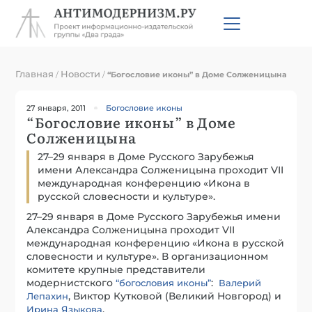
Главная
Новости
/
/
“Богословие иконы” в Доме Солженицына
27 января, 2011
Богословие иконы
“Богословие иконы” в Доме
Солженицына
27–29 января в Доме Русского Зарубежья
имени Александра Солженицына проходит VII
международная конференцию «Икона в
русской словесности и культуре».
27–29 января в Доме Русского Зарубежья имени
Александра Солженицына проходит VII
международная конференцию «Икона в русской
словесности и культуре». В организационном
комитете крупные представители
модернистского
:
“богословия иконы”
Валерий
, Виктор Кутковой (Великий Новгород) и
Лепахин
.
Ирина Языкова