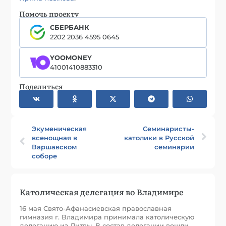
Помочь проекту
СБЕРБАНК
2202 2036 4595 0645
YOOMONEY
41001410883310
Поделиться
Экуменическая
Семинаристы-
всенощная в
католики в Русской
Варшавском
семинарии
соборе
Католическая делегация во Владимире
16 мая Свято-Афанасиевская православная
гимназия г. Владимира принимала католическую
делегацию из Литвы. В состав делегации вошли