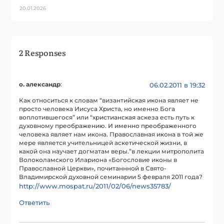
20.01.2026
2 Responses
о. александр
:
06.02.2011 в 19:32
Как относиться к словам “византийская икона являет не
просто человека Иисуса Христа, но именно Бога
воплотившегося” или “христианская аскеза есть путь к
духовному преображению. И именно преображенного
человека являет нам икона. Православная икона в той же
мере является учительницей аскетической жизни, в
какой она научает догматам веры.”в лекции митрополита
Волоколамского Илариона «Богословие иконы в
Православной Церкви», почитаннной в Свято-
Владимирской духовной семинарии 5 февраля 2011 года?
http://www.mospat.ru/2011/02/06/news35783/
Ответить