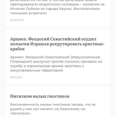
преподаватели иезуитского колледжа – коллегии св.
Игнатия Лойолы из города Каунас. Воспитанники
гимназии встретили
20.05.2013
Архиеп. Феодосий Севастийский осудил
попытки Израиля рекрутировать христиан-
арабов
Архиеп. Феодосий Севастийский (Иерусалимский
Патриархат) выступил против попыток призвать на
службу в израильскую армию христиан с
оккупированных территорий.
06.11.2012
Нигилизм малых гностиков
Беспочвенность малых гностиков такова, что за
душой у них нет ничего: ни Евангелия, ни
«Капитала».