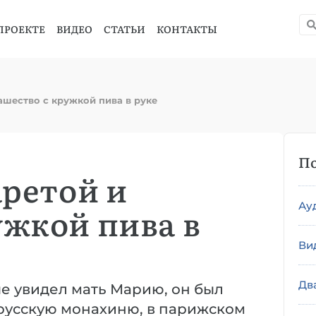
ПРОЕКТЕ
ВИДЕО
СТАТЬИ
КОНТАКТЫ
ашество с кружкой пива в руке
По
аретой и
Ау
ужкой пива в
Ви
Дв
е увидел мать Марию, он был
 русскую монахиню, в парижском