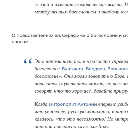
жизни и изменить человеческие жизни. В
между живым богословием и академическ
О представлениях еп. Серафима о богословии и 
словам:
Это напоминает то, в чем часто упрека
богословия:
,
,
Булгаков
Бердяев
Зеньков
богословие». Они могли говорить о Боге, 
показатель чувствительности, но важно, 
говорят что-то хорошее, давайте присл
Когда
впервые увид
митрополит Антоний
что увидел ее, русскую монахиню, в пар
казалось, что это невозможно! Но митр
что она прекрасно служила Богу.