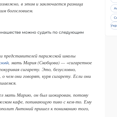
озможно, в этом и заключается разница
А
им богословием.
С
Укр
монашестве можно судить по следующим
ли представителей парижской школы
, мать Мария (Скобцова) — «сигаретное
ский
покуривая сигарету. Это, безусловно,
о чем они говорят, куря сигарету. Если они
ушаемся.
ел мать Марию, он был шокирован, потому
ижском кафе, попивающую пиво с кем-то. Ему
ополит Антоний пришел к пониманию того,