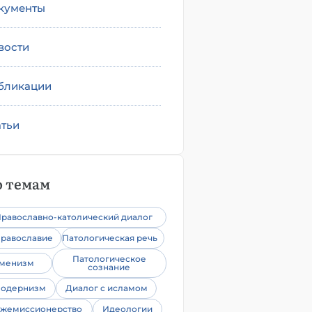
кументы
вости
бликации
атьи
 темам
равославно-католический диалог
равославие
Патологическая речь
Патологическое
уменизм
сознание
одернизм
Диалог с исламом
жемиссионерство
Идеологии