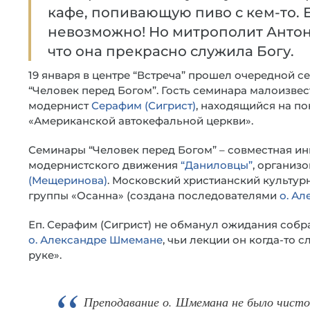
кафе, попивающую пиво с кем-то. Е
невозможно! Но митрополит Антон
что она прекрасно служила Богу.
19 января в центре “Встреча” прошел очередной с
“Человек перед Богом”. Гость семинара малоизве
модернист
Серафим (Сигрист)
, находящийся на п
«Американской автокефальной церкви».
Семинары “Человек перед Богом” – совместная ин
модернистского движения
“Даниловцы”
, организ
(Мещеринова)
. Московский христианский культур
группы «Осанна» (создана последователями
о. А
Еп. Серафим (Сигрист)
не обманул ожидания собр
о. Александре Шмемане
, чьи лекции он когда-то с
руке».
Преподавание о. Шмемана не было чисто