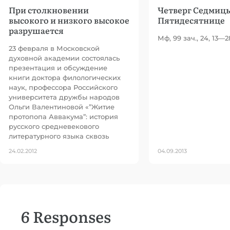
При столкновении
Четверг Седмицы
высокого и низкого высокое
Пятидесятнице
разрушается
Мф, 99 зач., 24, 13—2
23 февраля в Московской
духовной академии состоялась
презентация и обсуждение
книги доктора филологических
наук, профессора Российского
университета дружбы народов
Ольги Валентиновой «”Житие
протопопа Аввакума”: история
русского средневекового
литературного языка сквозь
24.02.2012
04.09.2013
6 Responses