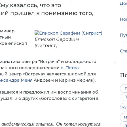
До
му казалось, что это
ий пришел к пониманию того,
Но
еминар
Пу
стный
Епископ Серафим
окое епископ
(Сигрист)
Ст
ициатива центра “Встреча” и молодежного
ованного последователями
о. Петра
По
ный центр «Встреча» является ширмой для
лександра Меня
Андреем и Каринэ Черняк).
П
авшихся и предложил им воспоминания об
П
лушал, и о других «богословах с сигаретой в
Эк
М
 академическим опытом. Он хотел коснуться
Л