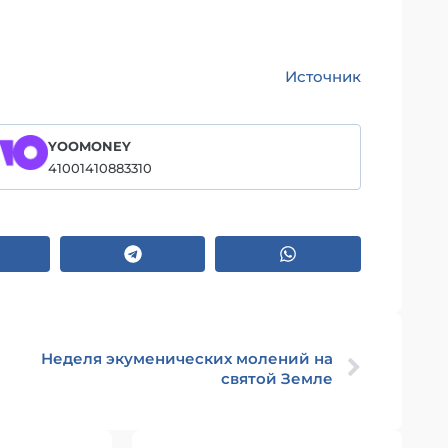
Источник
YOOMONEY
41001410883310
Неделя экуменических молений на
святой Земле