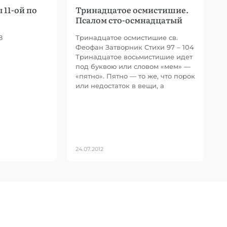
 11-ой по
Тринадцатое осмистишие.
Псалом сто-осмнадцатый
8
Тринадцатое осмистишие св.
Феофан Затворник Стихи 97 – 104
Тринадцатое восьмистишие идет
под буквою или словом «мем» —
«пятно». Пятно — то же, что порок
или недостаток в вещи, а
24.07.2012