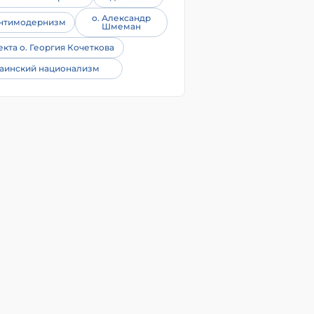
о. Александр
нтимодернизм
Шмеман
екта о. Георгия Кочеткова
аинский национализм