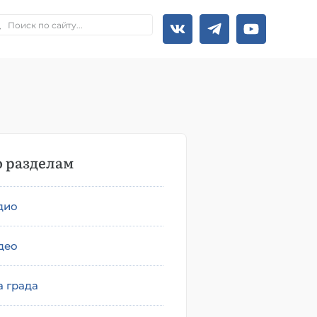
 разделам
дио
део
а града