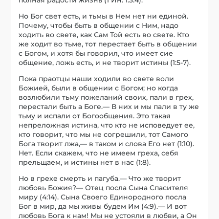
Но Бог свет есть, и тьмы в Нем нет ни единой.
Почему, чтобы быть в общении с Ним, надо
ходить во свете, как Сам Той есть во свете. Кто
же ходит во тьме, тот перестает быть в общении
с Богом, и хотя бы говорил, что имеет сие
общение, ложь есть, и не творит истины (1:5-7).
Пока праотцы наши ходили во свете воли
Божией, были в общении с Богом; но когда
возлюбили тьму пожеланий своих, пали в грех,
перестали быть а Боге.— В них и мы пали в ту же
тьму и испали от Богообщения. Это такая
непреложная истина, что кто не исповедует ее,
кто говорит, что мы не согрешили, тот Самого
Бога творит лжа,— в таком и слова Его нет (1:10).
Нет. Если скажем, что не имеем греха, себя
прельщаем, и истины нет в нас (1:8).
Но в грехе смерть и пагуба.— Что же творит
любовь Божия?— Отец посла Сына Спасителя
миру (4:14). Сына Своего Единородного посла
Бог в мир, да мы живы будем Им (4:9).— И вот
любовь Бога к нам! Мы не устояли в любви, а Он