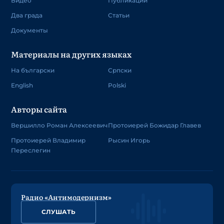
Видео
Публикации
Два града
Статьи
Документы
Материалы на других языках
На български
Српски
English
Polski
Авторы сайта
Вершилло Роман Алексеевич
Протоиерей Божидар Главев
Протоиерей Владимир
Рысин Игорь
Переслегин
Радио «Антимодернизм»
СЛУШАТЬ