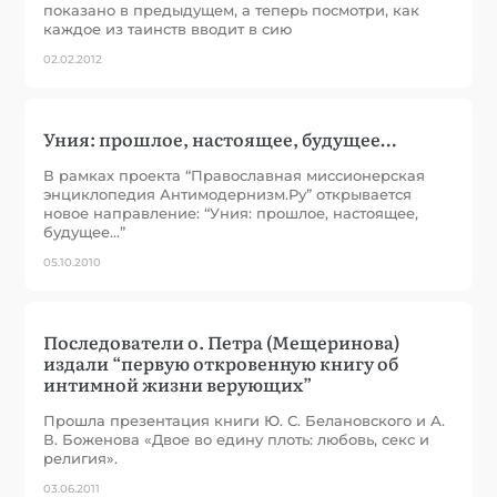
показано в предыдущем, а теперь посмотри, как
каждое из таинств вводит в сию
02.02.2012
Уния: прошлое, настоящее, будущее…
В рамках проекта “Православная миссионерская
энциклопедия Антимодернизм.Ру” открывается
новое направление: “Уния: прошлое, настоящее,
будущее…”
05.10.2010
Последователи о. Петра (Мещеринова)
издали “первую откровенную книгу об
интимной жизни верующих”
Прошла презентация книги Ю. С. Белановского и А.
В. Боженова «Двое во едину плоть: любовь, секс и
религия».
03.06.2011