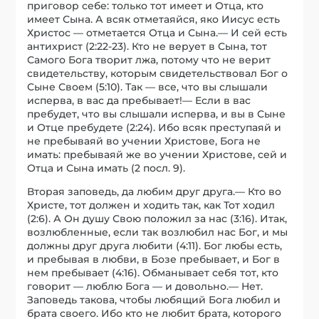
приговор себе: только тот имеет и Отца, кто
имеет Сына. А всяк отметаяйся, яко Иисус есть
Христос — отметается Отца и Сына.— И сей есть
антихрист (2:22-23). Кто не верует в Сына, тот
Самого Бога творит лжа, потому что не верит
свидетельству, которым свидетельствовал Бог о
Сыне Своем (5:10). Так — все, что вы слышали
исперва, в вас да пребывает!— Если в вас
пребудет, что вы слышали исперва, и вы в Сыне
и Отце пребудете (2:24). Ибо всяк преступаяй и
не пребываяй во учении Христове, Бога не
имать: пребываяй же во учении Христове, сей и
Отца и Сына имать (2 посл. 9).
Вторая заповедь, да любим друг друга.— Кто во
Христе, тот должен и ходить так, как Тот ходил
(2:6). А Он душу Свою положил за нас (3:16). Итак,
возлюбленные, если так возлюбил нас Бог, и мы
должны друг друга любити (4:11). Бог любы есть,
и пребывая в любви, в Бозе пребывает, и Бог в
нем пребывает (4:16). Обманывает себя тот, кто
говорит — люблю Бога — и довольно.— Нет.
Заповедь такова, чтобы любящий Бога любил и
брата своего. Ибо кто не любит брата, которого