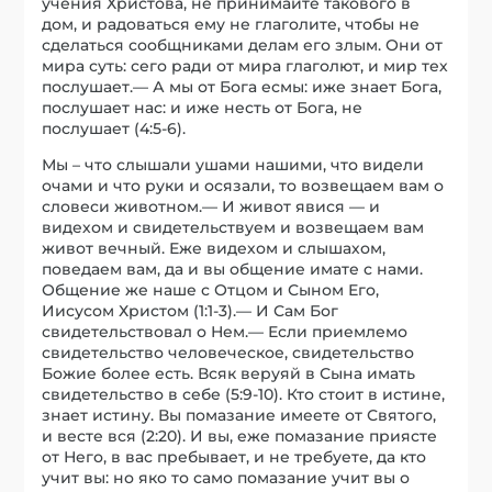
учения Христова, не принимайте такового в
дом, и радоваться ему не глаголите, чтобы не
сделаться сообщниками делам его злым. Они от
мира суть: сего ради от мира глаголют, и мир тех
послушает.— А мы от Бога есмы: иже знает Бога,
послушает нас: и иже несть от Бога, не
послушает (4:5-6).
Мы – что слышали ушами нашими, что видели
очами и что руки и осязали, то возвещаем вам о
словеси животном.— И живот явися — и
видехом и свидетельствуем и возвещаем вам
живот вечный. Еже видехом и слышахом,
поведаем вам, да и вы общение имате с нами.
Общение же наше с Отцом и Сыном Его,
Иисусом Христом (1:1-3).— И Сам Бог
свидетельствовал о Нем.— Если приемлемо
свидетельство человеческое, свидетельство
Божие более есть. Всяк веруяй в Сына имать
свидетельство в себе (5:9-10). Кто стоит в истине,
знает истину. Вы помазание имеете от Святого,
и весте вся (2:20). И вы, еже помазание приясте
от Него, в вас пребывает, и не требуете, да кто
учит вы: но яко то само помазание учит вы о