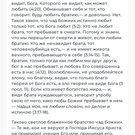
видит, Бога, Которого не видит, как может
любить (4:20). Обманывает себя и тот, кто
говорит: буду любить братию,— и довольно. Нет.
Таков закон, что чад Божиих истинно любит
только тот, кто Бога любит (5:2). Кто не любит
брата, тот пребывает в смерти. Потому и знаем,
что мы перешли от смерти в живот, если любим
братию. Кто же ненавидит брата, тот
человекоубийца есть,— и не имеет живота
вечного, пребывающего в себе (3:14-15). Так,
братие, только тогда как любим мы друг друга,
Бог в нас пребывает, и любовь Его совершенна
есть в нас (4:12). Возлюблении, не уподобляйтеся
злому, но благому, ведая, что только благо
творяй от Бога есть, а зло творяй не виде Бога (3
посл. 11). Если кто имеет богатство мира,— и,
видя брата нуждающегося, затворит утробу
свою от него, како любы Божия пребывает в нем.
— Чадца моя, не любим словом, но делом и
истиною (3:17-18).
Таково светлое блаженное братство чад Божиих.
— Те же, кои не веруют в Господа Иисуса Христа,
не приемлют учения Его или, принимая его,