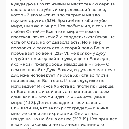
чужды духа Его по жизни и настроению сердца,
составляют пагубный мир, лежащий во зле,
который зло мыслит, зло творит и на зло
поучает других (5:19). Братие! не любите убо
мира, ни яже в мире. Кто любит мир, в том нет
любви Отчей.— Все что в мире — похоть
плотская, похоть очей и гордость житейская, не
есть от Отца, но от дьявола есть. Но и мир
проходит и похоть его, а творяй волю Божию
пребывает во веки (2:15-17). Не всякому духу
веруйте, но искушайте духи, аще от Бога суть,
яко мнози лжепророцы изыдоша в мире.— О
сем познавайте Духа Божия, и духа лестча: всяк
дух, иже исповедует Иисуса Христа во плоти
пришедша, от Бога есть. И всяк дух, иже не
исповедует Иисуса Христа во плоти пришедша,
от Бога несть: и сей есть антихристов, о коем
слышали вы, что он идет, и ныне есть уже в
мире (4:1-3). Дети, последняя година есть.
Слышали вы, что антихрист грядет,— и ныне
многие стали антихристами. Они от нас
изыдоша, но не беша от нас (2:18-19). Кто приидет
к вам из таковых и не принесет истинного