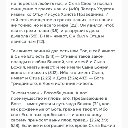
не перестал любить нас, и Сына Своего послал
очищение о грехах наших (4:10). Теперь Ходатая
имамы ко Отцу Иисуса Христа Праведника. И
той есть очищение о грехах наших, не о наших
же точию, но и всего мира (2:2). Он явился, чтоб
взять грехи наши (3:5), и разрушить дела
дьявола (3:8). В Нем живот, Он был у Отца и
явился нам (1:2).
Так живот вечный дал есть нам Бог, и сей живот
в Сыне Его есть (5:11).— Отныне таков закон
правды и любви Божией, что имеяй и Сына
Божия, имать живот; и не имеяй Сына Божия,
живота не имать (5:12). Ибо кто имеет Сына,
имеет и Отца (2:23) и Духа (3:24; 4:13) — Бога
Триединого, в Коем источник живота.
Таковы законы Богообщения. А вот
преимущество и плоды его. Пребывающие в
Боге — именуются и суть чада Божия (3:1), кои,
как рожденные от Бога, греха не творят. Ибо
свет Его в них пребывает,— и они по роду
своему приносят выну плод правды (2:24; 3:9;
5:18). Если же и согрешит кто, кровь Сына Божия