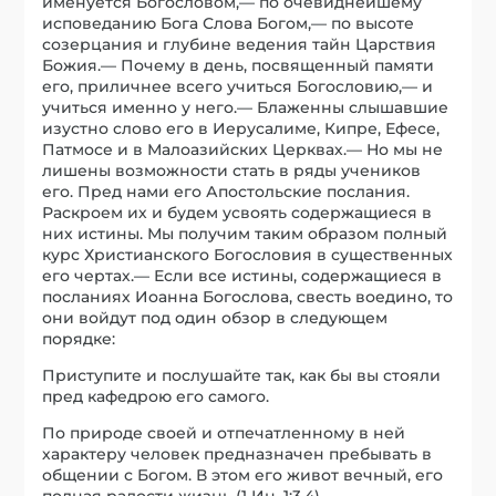
именуется Богословом,— по очевиднейшему
исповеданию Бога Слова Богом,— по высоте
созерцания и глубине ведения тайн Царствия
Божия.— Почему в день, посвященный памяти
его, приличнее всего учиться Богословию,— и
учиться именно у него.— Блаженны слышавшие
изустно слово его в Иерусалиме, Кипре, Ефесе,
Патмосе и в Малоазийских Церквах.— Но мы не
лишены возможности стать в ряды учеников
его. Пред нами его Апостольские послания.
Раскроем их и будем усвоять содержащиеся в
них истины. Мы получим таким образом полный
курс Христианского Богословия в существенных
его чертах.— Если все истины, содержащиеся в
посланиях Иоанна Богослова, свесть воедино, то
они войдут под один обзор в следующем
порядке:
Приступите и послушайте так, как бы вы стояли
пред кафедрою его самого.
По природе своей и отпечатленному в ней
характеру человек предназначен пребывать в
общении с Богом. В этом его живот вечный, его
полная радости жизнь (1 Ин. 1:3.4).