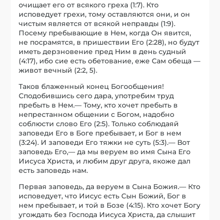
очищает его от всякого греха (1:7). Кто
исповедует грехи, тому оставляются они, и он
чистым является от всякой неправды (1:9).
Посему пребывающие в Нем, когда Он явится,
не посрамятся, в пришествии Его (2:28), но будут
иметь дерзновение пред Ним в день судный
(4:17), ибо сие есть обетование, еже Сам обеща —
живот вечный (2:2, 5).
Таков блаженный конец Богообщения!
Сподобившись сего дара, употребим труд
пребыть в Нем.— Тому, кто хочет пребыть в
непрестанном общении с Богом, надобно
соблюсти слово Его (2:5). Только соблюдаяй
заповеди Его в Боге пребывает, и Бог в нем
(3:24). И заповеди Его тяжки не суть (5:3).— Вот
заповедь Его,— да мы веруем во имя Сына Его
Иисуса Христа, и любим друг друга, якоже дал
есть заповедь нам.
Первая заповедь, да веруем в Сына Божия.— Кто
исповедует, что Иисус есть Сын Божий, Бог в
нем пребывает, и той в Бозе (4:15). Кто хочет Богу
угождать без Господа Иисуса Христа, да слышит