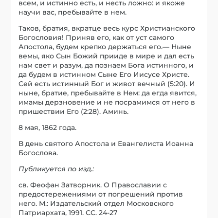
всем, и истинно есть, и несть ложно: и якоже
научи вас, пребывайте в нем.
Таков, братия, вкратце весь курс Христианского
Богословия! Приняв его, как от уст самого
Апостола, будем крепко держаться его.— Ныне
вемы, яко Сын Божий прииде в мире и дал есть
нам свет и разум, да познаем Бога истинного, и
да будем в истинном Сыне Его Иисусе Христе.
Сей есть истинный Бог и живот вечный (5:20). И
ныне, братие, пребывайте в Нем: да егда явится,
имамы дерзновение и не посрамимся от него в
пришествии Его (2:28). Аминь.
8 мая, 1862 года.
В день святого Апостола и Евангелиста Иоанна
Богослова.
Публикуется по изд.:
св. Феофан Затворник. О Православии с
предостережениями от погрешений против
него. М.: Издательский отдел Московского
Патриархата, 1991. СС. 24-27