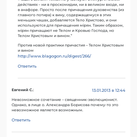
действиях – ни в проскомидии, ни в великом входе, ни
в анафоре. Просто после причащения духовенства (из
главного потира) к вину, содержащемуся в этих
меньших чашах, добавляется Тело Христово, и они
используются для причащения мiрян. Таким образом,
мiрян причащают не Телом и Кровью Господа, но
Телом Христовым и вином.”
Против новой практики причастия – Телом Христовым
и вином
http://www.blagogon.ru/digest/266/
Ответить
Евгений С.
:
13.01.2013 в 12:44
Невозможное сочетание – священник-эволюционист.
Однако, в лице о. Александра Борисова почему-то это
невозможное является возможным.
Ответить