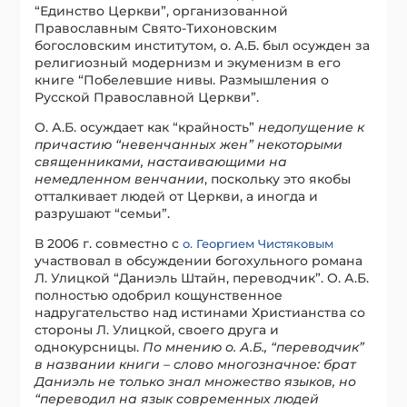
“Единство Церкви”, организованной
Православным Свято-Тихоновским
богословским институтом, о. А.Б. был осужден за
религиозный модернизм и экуменизм в его
книге “Побелевшие нивы. Размышления о
Русской Православной Церкви”.
О. А.Б. осуждает как “крайность”
недопущение к
причастию “невенчанных жен” некоторыми
священниками, настаивающими на
немедленном венчании
, поскольку это якобы
отталкивает людей от Церкви, а иногда и
разрушают “семьи”.
В 2006 г. совместно с
о. Георгием Чистяковым
участвовал в обсуждении богохульного романа
Л. Улицкой “Даниэль Штайн, переводчик”. О. А.Б.
полностью одобрил кощунственное
надругательство над истинами Христианства со
стороны Л. Улицкой, своего друга и
однокурсницы.
По мнению о. А.Б., “переводчик”
в названии книги – слово многозначное: брат
Даниэль не только знал множество языков, но
“переводил на язык современных людей