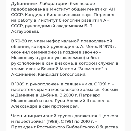
Дубининым. Лаборатория был вскоре
преобразована в Институт общей генетики АН
СССР. Кандидат биологических наук. Перешел
на работу в Институт биологии развития АН
СССР, руководимый академиком Б. Л.
Астауровым.
В 70-80 гг. член неформальной православной
общины, которой руководил о. А. Мень. В 1973 г.
окончил семинарию (а позднее заочно –
Московскую духовную академию) и был
рукоположен в сан диакона, в котором служил в
храме иконы Божией Матери “Знамение” в
Аксиньине. Кандидат богословия.
В 1989 г. рукоположен в священника. С 1991 г. –
настоятель храма московского храма св. Косьмы
и Дамиана в Шубине. В 2000 г. Патриарх
Московский и всея Руси Алексий II возвел о.
Александра в сан протоиерея.
Член инициативной группы движения “Церковь
и перестройка” (1988). С 1991 по 2010 г. –
Президент Российского Библейского Общества.