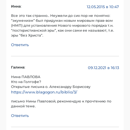
Инна
:
12.05.2015 в 10:47
Все это так странно.. Неужели до сих пор не понятно:
“экуменизм” был придуман новым мировым прав-вом
(НМП) для установления Нового мирового порядка т.н.
“постхристианской эры”, как они сами ее называют, т.е.
эры “без Христа”.
Ответить
Галина
:
09.12.2021 в 16:13
Нина ПАВЛОВА
Кто на Голгофе?
Открытые письма о. Александру Борисову
https://www.blagogon.ru/biblio/3/
письмо Нины Павловой, рекомендую к прочтению по
данной теме.
Ответить