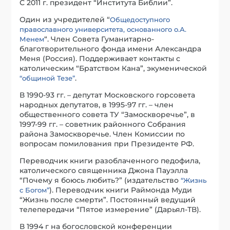
С 2011 г. президент “Института Библии”.
Один из учредителей “
Общедоступного
православного университета, основанного о.А.
“. Член Совета Гуманитарно-
Менем
благотворительного фонда имени Александра
Меня (Россия). Поддерживает контакты с
католическим “Братством Кана”, экуменической
.
“общиной Тезе”
В 1990-93 гг. – депутат Московского горсовета
народных депутатов, в 1995-97 гг. – член
общественного совета ТУ “Замоскворечье”, в
1997-99 гг. – советник районного Собрания
района Замоскворечье. Член Комиссии по
вопросам помилования при Президенте РФ.
Переводчик книги разоблаченного педофила,
католического священника Джона Пауэлла
“Почему я боюсь любить?” (издательство
“Жизнь
). Переводчик книги Раймонда Муди
с Богом”
“Жизнь после смерти”. Постоянный ведущий
телепередачи “Пятое измерение” (Дарьял-ТВ).
В 1994 г на богословской конференции