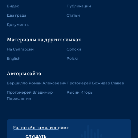
Видео
Публикации
Два града
Статьи
Документы
Материалы на других языках
На български
Српски
English
Polski
Авторы сайта
Вершилло Роман Алексеевич
Протоиерей Божидар Главев
Протоиерей Владимир
Рысин Игорь
Переслегин
Радио «Антимодернизм»
СЛУШАТЬ