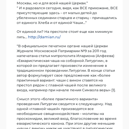
Москвы, но и для всей нашей Церкви.”
” И я радовался сегодня, видя, как ВСЕ прихожане, ВСЕ
присутствующие здесь – от малых детей до
убеленных сединами старцев и стариц – причащались
от единого Хлеба и от единой Чаши…”
От единой ли? На престоле стоит еще как минимум
http://damian.ru/
пять…
“В официальном печатном органе нашей Церкви
Журнале Московской Патриархии №9 за 2011 год
напечатана статья митрополита Илариона (Алфеева)
«Евхаристическая чаша на соборной Литургии», в
которой он предлагает произвести изменение в
традиционном проведении Литургии. В конце статьи
автор формулирует свое предложение как «более
практичный вариант: чаши с вином ставятся на
престол рядом с главной чашей после великого
входа, например при начале пения Символа веры» [1].
Смысл этого «более практичного варианта»
проведения Литургии сводится к следующему. Над
одной «главной чашей» производятся все
необходимые священнодействия – молитвы на
проскомидии, великий вход, благословение во время
евхаристического канона. При этом другие меньшие
«чаши с вином» никак не участвуют в литургических