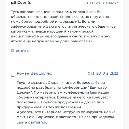
р.Б.Сергій
:
01.11.2010 в 14:57
Тутъ вопросъ возникъ о данномъ персонаже… Въ
общемъ-то, кто онъ такой, вполнѣ ясно, но нѣту ли по
нему болѣе подробной информаціи?.. Есть ли
зафиксированные факты его литургическаго общенія съ
католиками, иныхъ нарушеній канонической
дисциплины? Кроме его давней книги, писалъ ли онъ
что-то еще непріемлемое для Православія?..
Ответить
Роман Вершилло
01.11.2010 в 21:22
:
Трудно сказать… Старая книга о. Борисова была
подробно разобрана на конференции “Единство
Церкви”. По материалам конференции был издан
сборник материалов. Больше ничего не требуется,
поскольку о. Борисов продолжает и до сих пор
придерживаться тех же воззрений.
Я уверен, что интернете нетрудно обнаружить новые
факты о о. Борисове, в частности, на его приходском
damian.r
сайте
u.