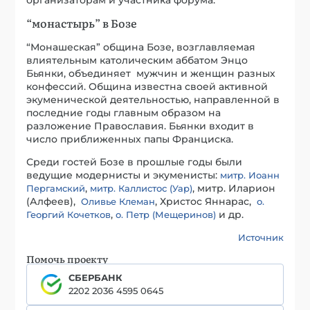
организаторам и участника форума.
“монастырь” в Бозе
“Монашеская” община Бозе, возглавляемая
влиятельным католическим аббатом Энцо
Бьянки, объединяет мужчин и женщин разных
конфессий. Община известна своей активной
экуменической деятельностью, направленной в
последние годы главным образом на
разложение Православия. Бьянки входит в
число приближенных папы Франциска.
Среди гостей Бозе в прошлые годы были
ведущие модернисты и экуменисты:
митр. Иоанн
,
, митр. Иларион
Пергамский
митр. Каллистос (Уар)
(Алфеев),
, Христос Яннарас,
Оливье Клеман
о.
,
и др.
Георгий Кочетков
о. Петр (Мещеринов)
Источник
Помочь проекту
СБЕРБАНК
2202 2036 4595 0645