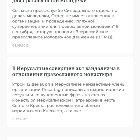
для православной молодежи”
Согласно пресс-службе Синодального отдела по
делам молодежи, Отдел не имеет отношения к
организации и проведению “пляжной
супервечеринки для православной молодежи” 9
сентября, которую проводит Всероссийское
православное молодежное движение (ВПМД).
08.09.2012
В Иерусалиме совершен акт вандализма в
отношении православного монастыря
Утром 12 декабря в Иерусалиме неизвестные члены
организации Price-tag написали антихристианские
лозунги и кощунственные фразы на стенах
монастыря Иерусалимской Патриархии в честь
Святого Креста, расположенного вблизи
израильского Кнессета, а также
15.12.2012