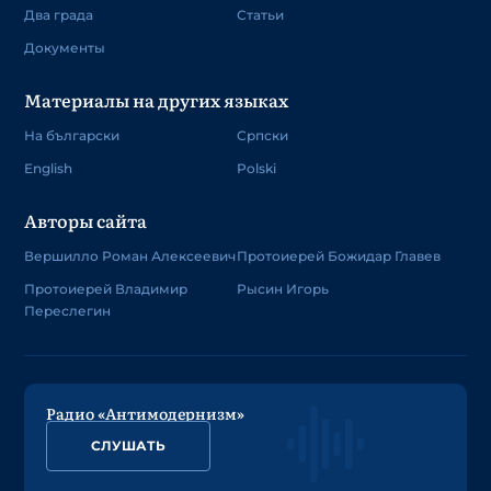
Два града
Статьи
Документы
Материалы на других языках
На български
Српски
English
Polski
Авторы сайта
Вершилло Роман Алексеевич
Протоиерей Божидар Главев
Протоиерей Владимир
Рысин Игорь
Переслегин
Радио «Антимодернизм»
СЛУШАТЬ