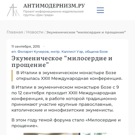
Главная
Новости
/
/
Экуменическое “милосердие и прощение”
11 сентября, 2015
еп. Филарет Кучеров
,
митр. Каллист Уэр
,
община Бозе
Экуменическое “милосердие и
прощение”
В Италии в экуменическом монастыре Бозе
открылась XXIII Международная конференция.
В Италии в экуменическом монастыре Бозе с 9
по 12 сентября проходит XXIII Международная
конференция, в работе которой традиционно
принимают участие крупные православные,
католические и монофизитские экуменисты.
В этом году темой форума стало «Милосердие и
прощение».