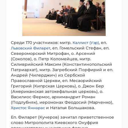
Среди 170 участников: митр.
, еп.
Каллист (Уэр)
, еп. Гомельский Стефан, еп.
Львовский Филарет
Североморский Митрофан, о. Арсений
(Соколов), о. Петр Коломейцев, митр.
Силиврийский Максим (Константинопольский
Патриархат), митр. Загребский Порфирий и еп.
Андрей (Чилерджич) из Сербской
Православной Церкви, еп. Месаорийский
Григорий (Кипрская Церковь), о. Джон Бер
(Американская автокефальная церковь), о.
Василиос Фермос, архимандрит Роман
(Подлубняк), иеромонах Феодосий (Марченко),
и Наталья Большакова.
Христос Яннарас
Еп. Филарет (Кучеров) зачитал приветственное
слово Митрополита Киевского Онуфрия