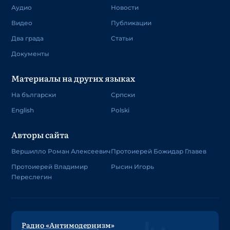
Аудио
Новости
Видео
Публикации
Два града
Статьи
Документы
Материалы на других языках
На български
Српски
English
Polski
Авторы сайта
Вершилло Роман Алексеевич
Протоиерей Божидар Главев
Протоиерей Владимир
Рысин Игорь
Переслегин
Радио «Антимодернизм»