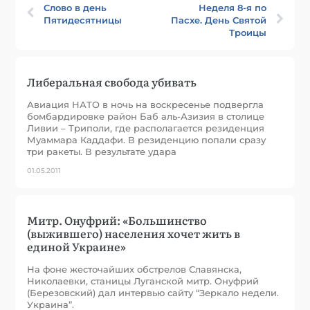
Слово в день
Неделя 8-я по
Пятидесятницы
Пасхе. День Святой
Троицы
Либеральная свобода убивать
Авиация НАТО в ночь на воскресенье подвергла
бомбардировке район Баб аль-Азизия в столице
Ливии – Триполи, где располагается резиденция
Муаммара Каддафи. В резиденцию попали сразу
три ракеты. В результате удара
01.05.2011
Митр. Онуфрий: «Большинство
(выжившего) населения хочет жить в
единой Украине»
На фоне жесточайших обстрелов Славянска,
Николаевки, станицы Луганской митр. Онуфрий
(Березовский) дал интервью сайту “Зеркало недели.
Украина”.